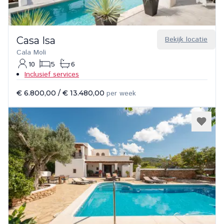
Casa Isa
Bekijk locatie
Cala Moli
10
5
6
Inclusief services
€ 6.800,00
/
€ 13.480,00
per week