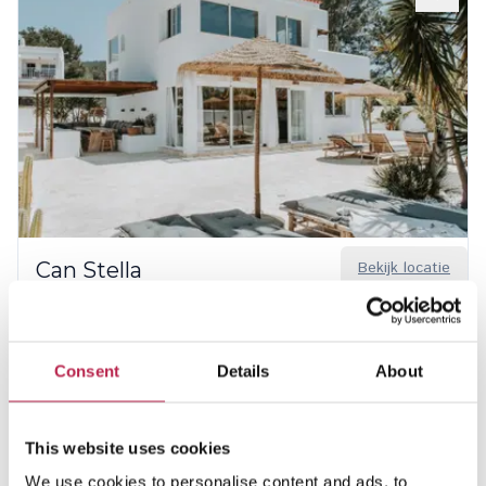
Can Stella
Bekijk locatie
Cala Vadella
6
4
3
€ 4.730,00
/
€ 9.540,00
per week
Consent
Details
About
This website uses cookies
We use cookies to personalise content and ads, to