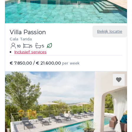
Villa Passion
Bekijk locatie
Cala Tarida
10
5
5
Inclusief services
€ 7.850,00
/
€ 21.600,00
per week