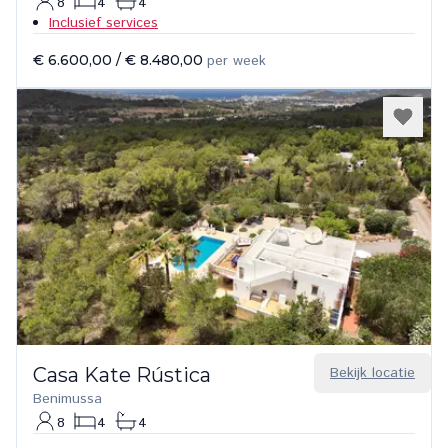
8
4
4
Inclusief services
€ 6.600,00
/
€ 8.480,00
per week
Casa Kate Rústica
Bekijk locatie
Benimussa
8
4
4