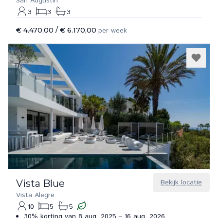
San Augustin
3
3
3
€ 4.470,00
/
€ 6.170,00
per week
Vista Blue
Bekijk locatie
Vista Alegre
10
5
5
30% korting van 8 aug. 2025 – 16 aug. 2026