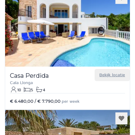
Casa Perdida
Bekijk locatie
Cala Llonga
10
5
4
€ 6.480,00
/
€ 7.790,00
per week