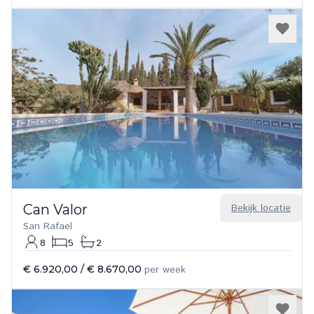
Can Valor
Bekijk locatie
San Rafael
8
5
2
€ 6.920,00
/
€ 8.670,00
per week