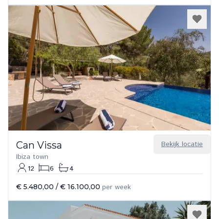
Can Vissa
Bekijk locatie
Ibiza town
12
6
4
€ 5.480,00
/
€ 16.100,00
per week