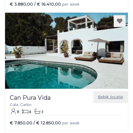
€ 3.880,00
/
€ 16.410,00
per week
Can Pura Vida
Bekijk locatie
Cala Carbo
8
4
3
€ 7.850,00
/
€ 12.850,00
per week