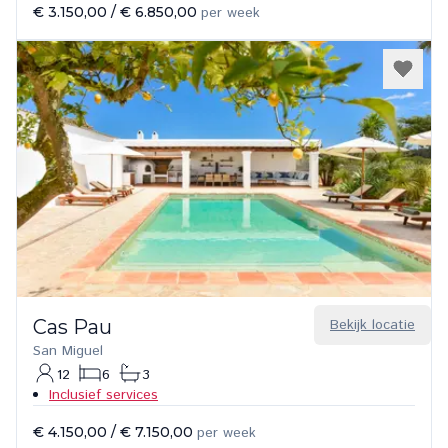
€ 3.150,00
/
€ 6.850,00
per week
Cas Pau
Bekijk locatie
San Miguel
12
6
3
Inclusief services
€ 4.150,00
/
€ 7.150,00
per week