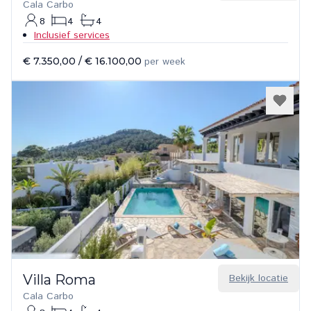
Cala Carbo
8
4
4
Inclusief services
€ 7.350,00
/
€ 16.100,00
per week
Villa Roma
Bekijk locatie
Cala Carbo