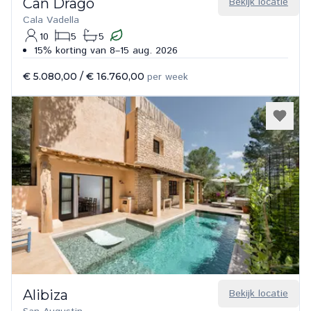
Can Drago
Bekijk locatie
Cala Vadella
10
5
5
15% korting van 8–15 aug. 2026
€ 5.080,00
/
€ 16.760,00
per week
Alibiza
Bekijk locatie