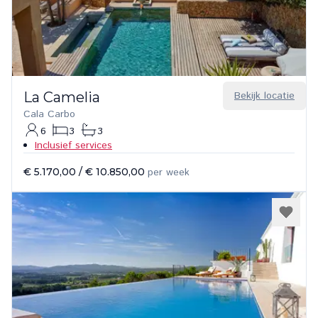
La Camelia
Bekijk locatie
Cala Carbo
6
3
3
Inclusief services
€ 5.170,00
/
€ 10.850,00
per week