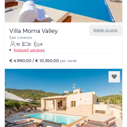
Villa Morna Valley
Bekijk locatie
San Lorenzo
10
5
6
Inclusief services
€ 4.990,00
/
€ 10.350,00
per week