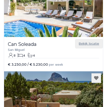
Can Soleada
Bekijk locatie
San Miguel
8
4
4
€ 3.230,00
/
€ 5.230,00
per week