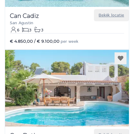
Can Cadiz
Bekijk locatie
San Agustin
6
3
3
€ 4.850,00
/
€ 9.100,00
per week