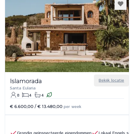
Islamorada
Bekijk locatie
Santa Eularia
8
4
4
€ 6.600,00
/
€ 13.480,00
per week
Grondig geïnspecteerde eigendommen
Lokaal Engels sp