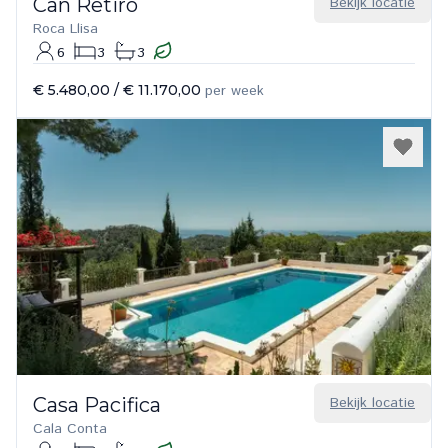
Can Retiro
Bekijk locatie
Roca Llisa
6
3
3
€ 5.480,00
/
€ 11.170,00
per week
Casa Pacifica
Bekijk locatie
Cala Conta