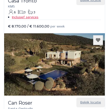
Casa Tronto
Bekijk locatie
KM5
6
3
3
Inclusief services
€ 8.170,00
/
€ 11.600,00
per week
Can Roser
Bekijk locatie
Santa Gertrudis