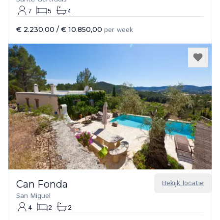
7
5
4
€ 2.230,00
/
€ 10.850,00
per week
Can Fonda
Bekijk locatie
San Miguel
4
2
2