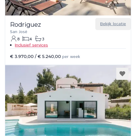
Rodriguez
Bekijk locatie
San José
8
4
3
Inclusief services
€ 3.970,00
/
€ 5.240,00
per week