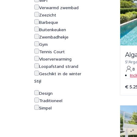
WiFi
Verwarmd zwembad
Zeezicht
Barbeque
Buitenkeuken
Zwembadhekje
Gym
Tennis Court
Alg
Vloerverwarming
S'Arg
Loopafstand strand
8
Geschikt in de winter
Inc
Stijl
€ 5.2
Design
Traditioneel
Simpel