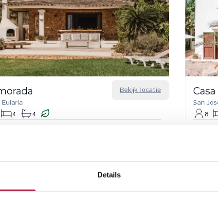
amorada
Bekijk locatie
Casa
 Eularia
San Jos
4
4
8
600,00
/
€ 13.480,00
per week
€ 2.82
Details