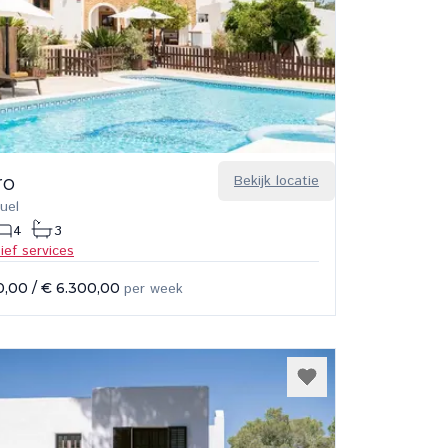
ro
Bekijk locatie
uel
4
3
sief services
0,00
/
€ 6.300,00
per week