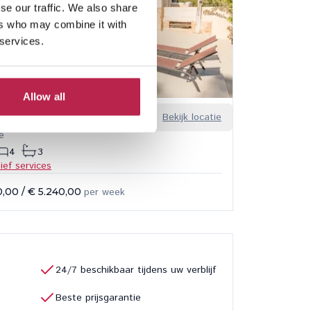
se our traffic. We also share
ers who may combine it with
 services.
Allow all
iguez
Bekijk locatie
é
4
3
sief services
0,00
/
€ 5.240,00
per week
24/7 beschikbaar tijdens uw verblijf
Beste prijsgarantie