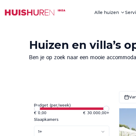
Alle huizen
Serv
Huizen en villa’s o
Ben je op zoek naar een mooie accommodatie
Van
Budget (per/week)
€ 0,00
€ 30.000,00
+
Slaapkamers
1
+