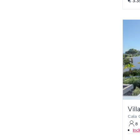
€ 3.3
Vil
Cala 
8
Inc