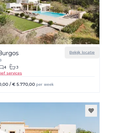
Burgos
Bekijk locatie
é
4
3
sief services
0,00
/
€ 5.770,00
per week