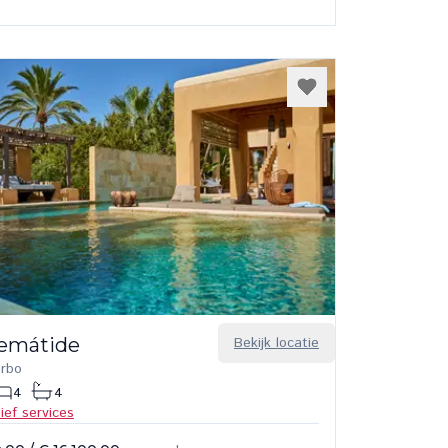
lemátide
Bekijk locatie
arbo
4
4
sief services