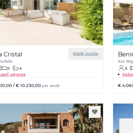
 Cristal
Bekijk locatie
Beni
Vadella
San Mig
5
4
6
lusief services
Inclu
600,00
/
€ 10.230,00
per week
€ 4.06