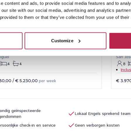
e content and ads, to provide social media features and to analy
 our site with our social media, advertising and analytics partn
 provided to them or that they’ve collected from your use of their
Customize
 Soleada
Bekijk locatie
Rodr
iguel
San Jos
4
4
8
Inclu
30,00
/
€ 5.230,00
per week
€ 3.97
ondig geïnspecteerde
Lokaal Engels sprekend team
igendommen
rsoonlijke check-in en service
Geen verborgen kosten