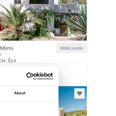
 Mimi
Bekijk locatie
é
4
2
0,00
/
€ 5.100,00
per week
About