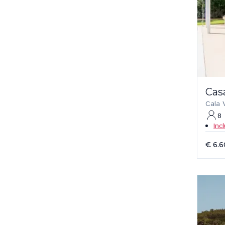
Casa
Cala 
8
Inc
€ 6.