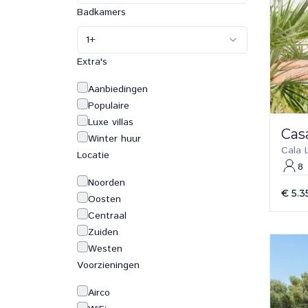
Badkamers
1
+
Extra's
Aanbiedingen
Populaire
Luxe villas
Cas
Winter huur
Cala 
Locatie
8
Noorden
€ 5.3
Oosten
Centraal
Zuiden
Westen
Voorzieningen
Airco