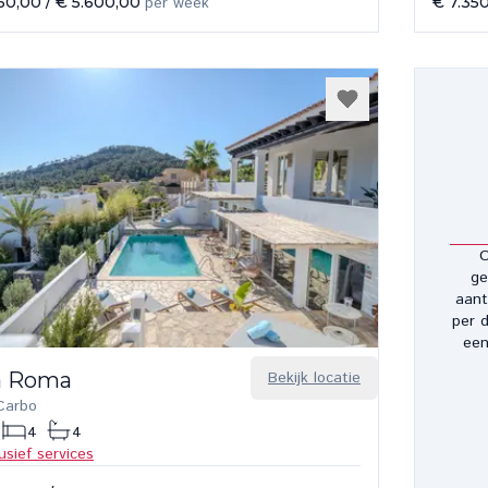
50,00
/
€ 5.600,00
per week
€ 7.35
O
ge
aant
per d
een
la Roma
Bekijk locatie
Carbo
4
4
lusief services