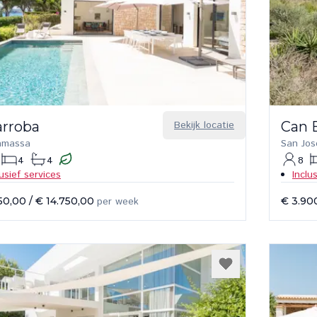
arroba
Bekijk locatie
Can 
amassa
San Jos
4
4
8
lusief services
Inclu
50,00
/
€ 14.750,00
per week
€ 3.90