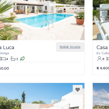
a Luca
Bekijk locatie
Casa
Llonga
Es Cube
4
3
8
€ 6.60
50,00