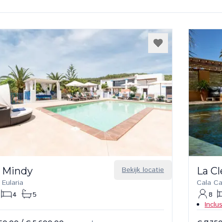
 Mindy
Bekijk locatie
La C
 Eularia
Cala C
4
5
8
Inclu