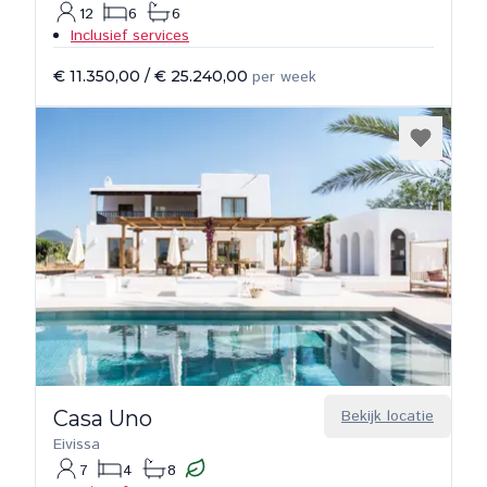
12
6
6
Inclusief services
€ 11.350,00
/
€ 25.240,00
per week
Casa Uno
Bekijk locatie
Eivissa
7
4
8