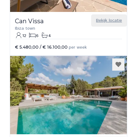
Can Vissa
Bekijk locatie
Ibiza town
12
6
4
€ 5.480,00
/
€ 16.100,00
per week