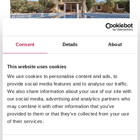
Consent
Details
About
Can Valor
Bekijk locatie
San Rafael
This website uses cookies
8
5
2
We use cookies to personalise content and ads, to
€ 6.920,00
/
€ 8.670,00
per week
provide social media features and to analyse our traffic.
We also share information about your use of our site with
our social media, advertising and analytics partners who
may combine it with other information that you’ve
provided to them or that they’ve collected from your use
Private collectie
of their services.
vanaf €2750 per week