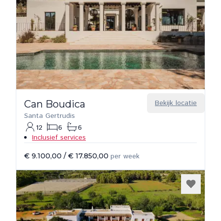
Can Boudica
Bekijk locatie
Santa Gertrudis
12
6
6
Inclusief services
€ 9.100,00
/
€ 17.850,00
per week