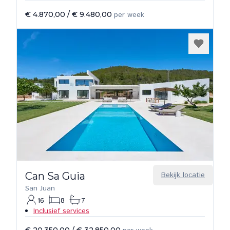
€ 4.870,00
/
€ 9.480,00
per week
Can Sa Guia
Bekijk locatie
San Juan
16
8
7
Inclusief services