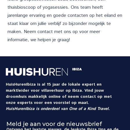
thuisbioscoop of yogasessies. Ons team heeft
jarenlange ervaring en goede contacten op het eiland en
staat klaar om jullie verblijf zo bijzonder mogelijk te
maken. Neem
contact
met ons op voor meer
informatie, we helpen je graag!
HuisHurenIbiza is al 15 jaar de lokale expert en
marktleider voor villaverhuur op Ibiza. Vind jouw
droomhuis makkelijk online of neem contact op met
onze experts voor een voorstel op maat.
HuisHurenIbiza is onderdeel van
One of a Kind Travel
.
Meld je aan voor de nieuwsbrief
Ontvang het laatste nieuws, de leukste Ibiza tips en de