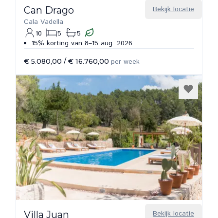
Can Drago
Bekijk locatie
Cala Vadella
10
5
5
15% korting van 8–15 aug. 2026
€ 5.080,00
/
€ 16.760,00
per week
Villa Juan
Bekijk locatie