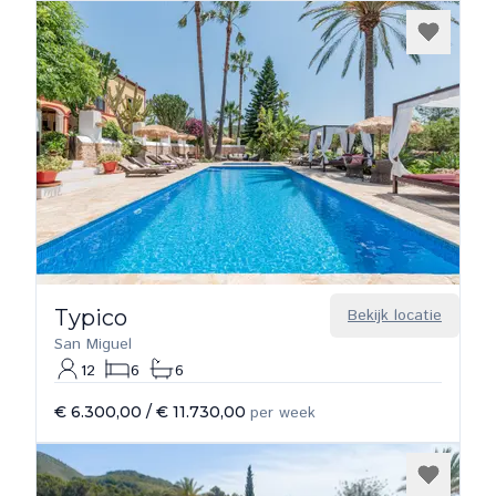
Typico
Bekijk locatie
San Miguel
12
6
6
€ 6.300,00
/
€ 11.730,00
per week