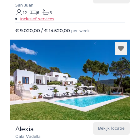
San Juan
12
6
8
Inclusief services
€ 9.020,00
/
€ 14.520,00
per week
Alexia
Bekijk locatie
Cala Vadella