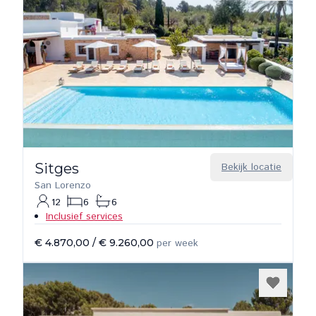
Sitges
Bekijk locatie
San Lorenzo
12
6
6
Inclusief services
€ 4.870,00
/
€ 9.260,00
per week