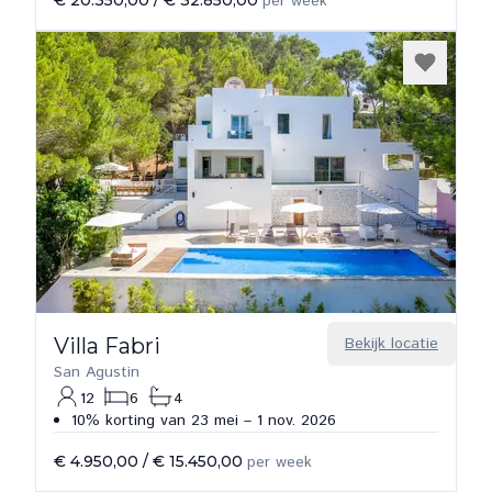
€ 20.350,00
/
€ 32.850,00
per week
Villa Fabri
Bekijk locatie
San Agustin
12
6
4
10% korting van 23 mei – 1 nov. 2026
€ 4.950,00
/
€ 15.450,00
per week