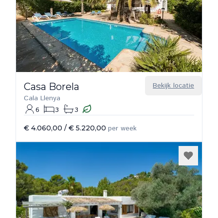
Casa Borela
Bekijk locatie
Cala Llenya
6
3
3
€ 4.060,00
/
€ 5.220,00
per week