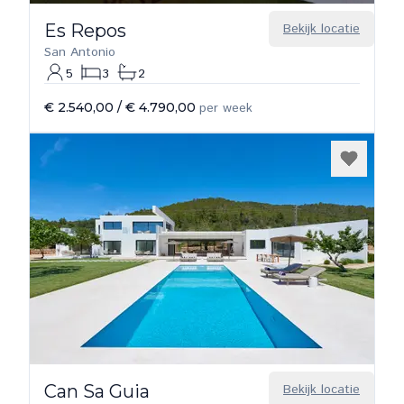
Es Repos
Bekijk locatie
San Antonio
5
3
2
€ 2.540,00
/
€ 4.790,00
per week
Can Sa Guia
Bekijk locatie