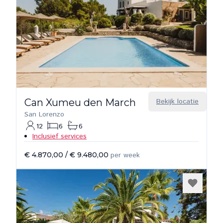
Can Xumeu den March
Bekijk locatie
San Lorenzo
12
6
6
Inclusief services
€ 4.870,00
/
€ 9.480,00
per week