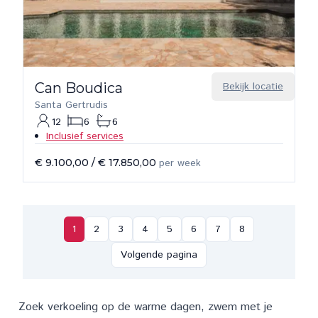
Can Boudica
Bekijk locatie
Santa Gertrudis
12
6
6
Inclusief services
€ 9.100,00
/
€ 17.850,00
per week
1
2
3
4
5
6
7
8
Volgende pagina
Zoek verkoeling op de warme dagen, zwem met je