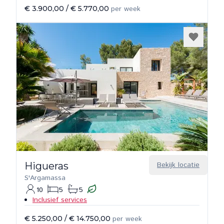
€ 3.900,00
/
€ 5.770,00
per week
Higueras
Bekijk locatie
S'Argamassa
10
5
5
Inclusief services
€ 5.250,00
/
€ 14.750,00
per week