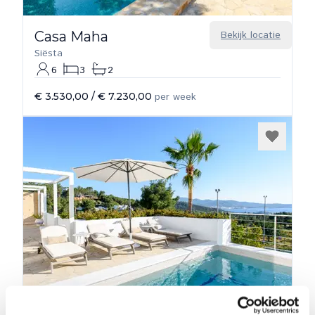
Casa Maha
Bekijk locatie
Siësta
6
3
2
€ 3.530,00
/
€ 7.230,00
per week