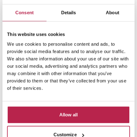
El Paso
Bekijk locatie
Cala Salada
Consent
Details
About
8
4
3
10% korting van 19 sep. – 18 okt. 2026
€ 2.950,00
/
€ 6.000,00
per week
This website uses cookies
We use cookies to personalise content and ads, to
provide social media features and to analyse our traffic.
We also share information about your use of our site with
our social media, advertising and analytics partners who
Private collectie
may combine it with other information that you’ve
vanaf €2750 per week
provided to them or that they’ve collected from your use
of their services.
Omdat we een uitgebreide netwerk hebben
gebouwd in de laatste 10 jaar, hebben we een
aantal huizen dat we niet online kunnen
plaatsen, per de eigenaars aanvraag. Als je
interesse hebt in een van deze huizen, neem
Allow all
dan contact op met ons.
Bekijk private collectie
Customize