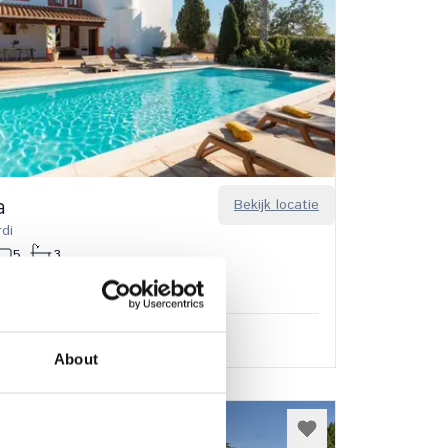
a
Bekijk locatie
rdi
5
3
orting van 23 aug. – 6 sep. 2026
orting van 11–22 okt. 2026
5,00
/
€ 9.845,00
per week
About