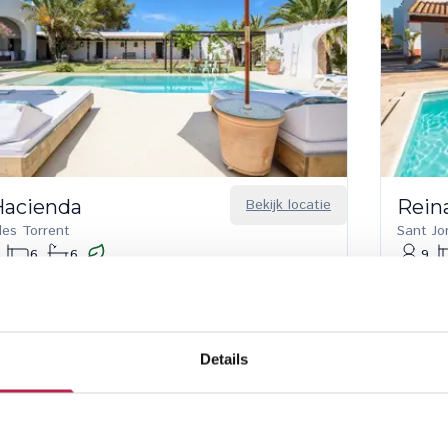
Hacienda
Bekijk locatie
Rein
des Torrent
Sant Jo
6
6
9
 korting van 22–30 aug. 2026
20% k
 korting van 30 aug. – 1 okt. 2026
20% k
600,00
/
€ 20.350,00
per week
€ 3.14
Details