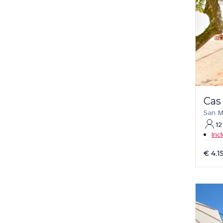
Cas
San M
12
Inc
€ 4.1