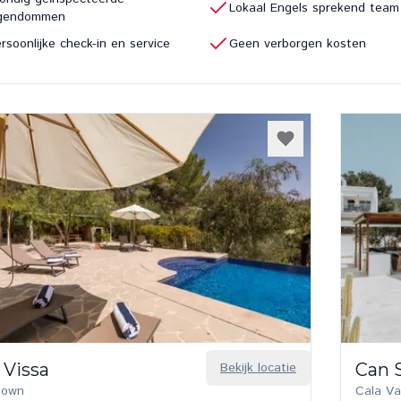
Lokaal Engels sprekend team
igendommen
rsoonlijke check-in en service
Geen verborgen kosten
 Vissa
Bekijk locatie
Can S
 town
Cala Va