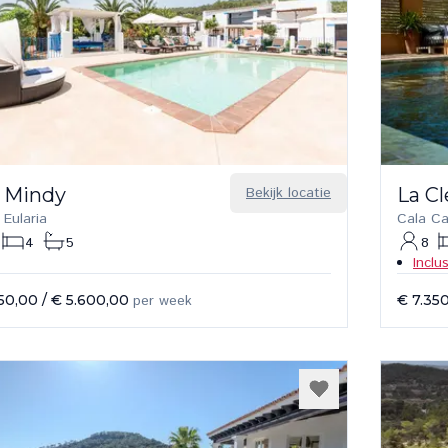
 Mindy
Bekijk locatie
La C
 Eularia
Cala C
4
5
8
Inclu
50,00
/
€ 5.600,00
per week
€ 7.35