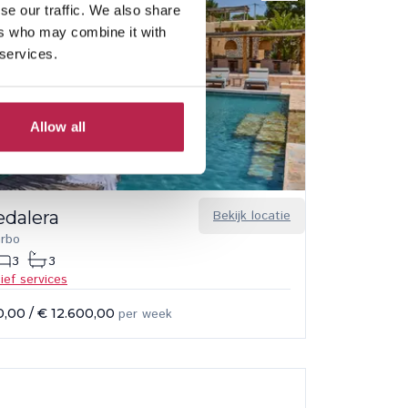
se our traffic. We also share
ers who may combine it with
 services.
Allow all
edalera
Bekijk locatie
arbo
3
3
sief services
0,00
/
€ 12.600,00
per week