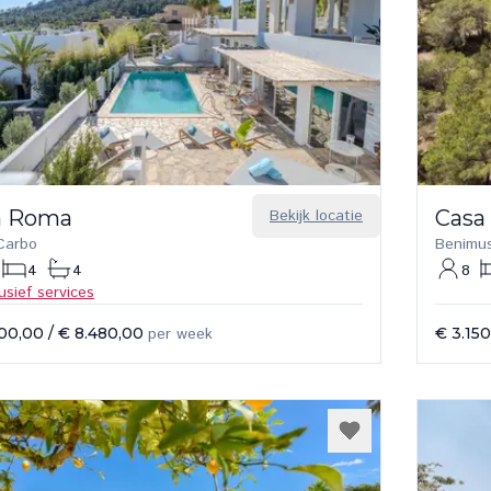
la Roma
Bekijk locatie
Casa
Carbo
Benimu
4
4
8
lusief services
600,00
/
€ 8.480,00
per week
€ 3.15