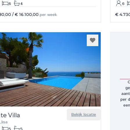
6
4
6
80,00
/
€ 16.100,00
per week
€ 4.73
O
ge
aant
per d
een
te Villa
Bekijk locatie
lisa
5
5