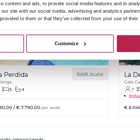
e content and ads, to provide social media features and to analy
 our site with our social media, advertising and analytics partn
 provided to them or that they’ve collected from your use of their
Customize
a Perdida
Bekijk locatie
La D
Llonga
Cala C
5
4
7
Inclu
80,00
/
€ 7.790,00
per week
€ 6.04
ondig geïnspecteerde