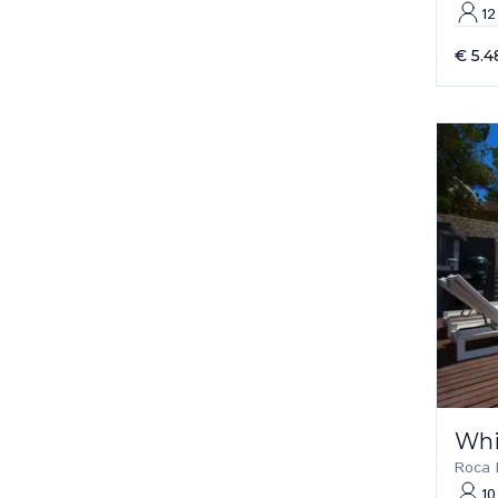
12
€ 5.4
Whi
Roca L
10