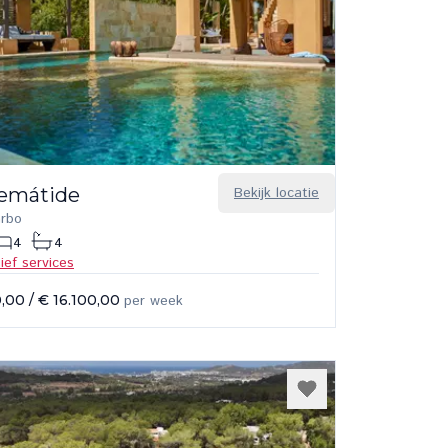
lemátide
Bekijk locatie
arbo
4
4
sief services
0,00
/
€ 16.100,00
per week