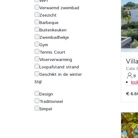
WiFi
Verwarmd zwembad
Zeezicht
Barbeque
Buitenkeuken
Zwembadhekje
Gym
Tennis Court
Vloerverwarming
Vil
Loopafstand strand
Cala 
Geschikt in de winter
8
Stijl
Inc
€ 6.
Design
Traditioneel
Simpel