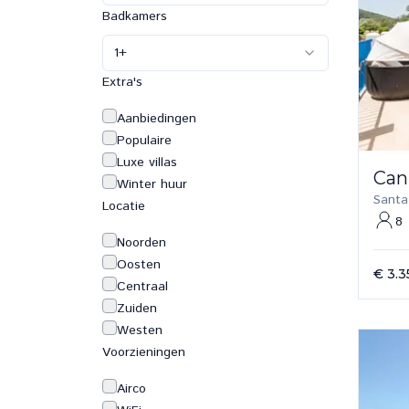
Badkamers
1
+
Extra's
Aanbiedingen
Populaire
Luxe villas
Can
Winter huur
Santa
Locatie
8
Noorden
Oosten
€ 3.3
Centraal
Zuiden
Westen
Voorzieningen
Airco