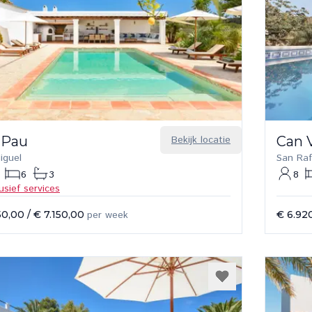
 Pau
Bekijk locatie
Can 
iguel
San Raf
6
3
8
lusief services
50,00
/
€ 7.150,00
per week
€ 6.92