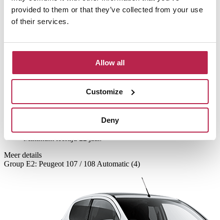
provided to them or that they’ve collected from your use
of their services.
4
personen
reserveer deze auto
Auto gereed op het vliegveld
Allow all
Gratis kinderzitjes
Inclusief verzekering
2 extra bestuurders
Customize
Betaling op locatie. Pin / Contant / CC
Geen wachtrijen
Deny
Voor ophalen/afleveren voor 8:00 of na 20:00 geldt een €30,-
toeslag.
Minimum leeftijd 22 jaar.
Meer details
Group E2: Peugeot 107 / 108 Automatic (4)