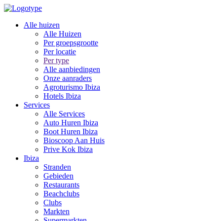
Alle huizen
Alle Huizen
Per groepsgrootte
Per locatie
Per type
Alle aanbiedingen
Onze aanraders
Agroturismo Ibiza
Hotels Ibiza
Services
Alle Services
Auto Huren Ibiza
Boot Huren Ibiza
Bioscoop Aan Huis
Prive Kok Ibiza
Ibiza
Stranden
Gebieden
Restaurants
Beachclubs
Clubs
Markten
Supermarkten