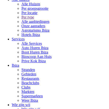
Alle Huizen
Per groepsgrootte
Per locatie
Per type
Alle aanbiedingen
Onze aanraders
Agroturismo Ibiza
Hotels Ibiza
Services
Alle Services
Auto Huren Ibiza
Boot Huren Ibiza
Bioscoop Aan Huis
Prive Kok Ibiza
Ibiza
Stranden
Gebieden
Restaurants
Beachclubs
Clubs
Markten
Supermarkten
Weer Ibiza
Wie zijn wij