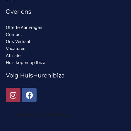
Over ons
Offerte Aanvragen
Contact
Ons Verhaal
Vacatures
Affiliate
Huis kopen op Ibiza
Volg HuisHurenIbiza
I
F
n
a
s
c
t
e
a
b
g
o