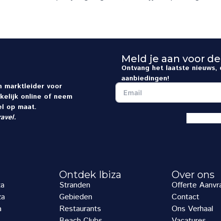
Meld je aan voor de
Ontvang het laatste nieuws, 
aanbiedingen!
en marktleider voor
kelijk online of neem
l op maat.
ravel
.
Ontdek Ibiza
Over ons
za
Stranden
Offerte Aanvr
za
Gebieden
Contact
a
Restaurants
Ons Verhaal
Beach Clubs
Vacatures