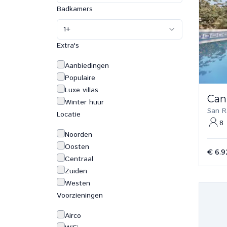
Badkamers
1
+
Extra's
Aanbiedingen
Populaire
Luxe villas
Can
Winter huur
San R
Locatie
8
Noorden
Oosten
€ 6.9
Centraal
Zuiden
Westen
Voorzieningen
Airco