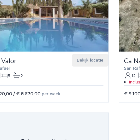
 Valor
Bekijk locatie
Ca N
afael
San Raf
5
2
12
Inclu
20,00
/
€ 8.670,00
per week
€ 9.10