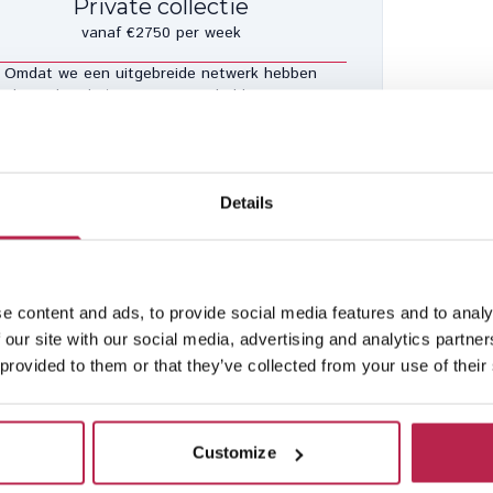
Private collectie
vanaf €2750 per week
Omdat we een uitgebreide netwerk hebben
gebouwd in de laatste 10 jaar, hebben we een
ntal huizen dat we niet online kunnen plaatsen,
 de eigenaars aanvraag. Als je interesse hebt in
en van deze huizen, neem dan contact op met
ons.
Details
Bekijk private collectie
e content and ads, to provide social media features and to analy
 our site with our social media, advertising and analytics partn
 provided to them or that they’ve collected from your use of their
ondig geïnspecteerde
Lokaal Engels sprekend team
igendommen
Customize
rsoonlijke check-in en service
Geen verborgen kosten