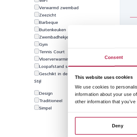
WiFi
Verwarmd zwembad
Zeezicht
Barbeque
Buitenkeuken
aa
Zwembadhekje
per
Gym
e
Tennis Court
Consent
Vloerverwarming
Loopafstand strand
Geschikt in de winter
This website uses cookies
Stijl
We use cookies to personalis
Design
information about your use of
Traditioneel
other information that you’ve
Simpel
Gr
e
Deny
Pe