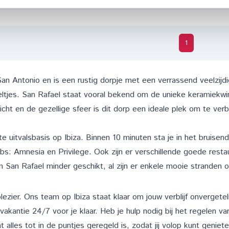
1
San Antonio
en is een rustig dorpje met een verrassend veelzijd
ltjes. San Rafael staat vooral bekend om de unieke keramiekwi
icht en de gezellige sfeer is dit dorp een ideale plek om te ver
e uitvalsbasis op Ibiza. Binnen 10 minuten sta je in het bruisen
ubs:
Amnesia
en
Privilege
. Ook zijn er verschillende goede rest
n San Rafael minder geschikt, al zijn er enkele mooie stranden o
plezier. Ons team op Ibiza staat klaar om jouw verblijf onverget
vakantie 24/7 voor je klaar. Heb je hulp nodig bij het regelen va
alles tot in de puntjes geregeld is, zodat jij volop kunt geniete