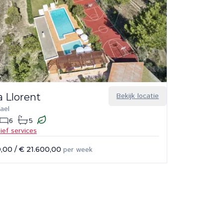
a Llorent
Bekijk locatie
ael
6
5
sief services
0,00
/
€ 21.600,00
per week