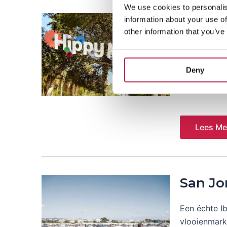
We use cookies to personalis
Punta 
information about your use of
other information that you’ve
Herbeleef de
Punta Arabi.
Deny
Ibiziaanse k
hoogseizoen
Lees Me
San Jo
Een échte I
vlooienmarkt