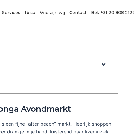
Services
Ibiza
Wie zijn wij
Contact
Bel: +31 20 808 212
longa Avondmarkt
is een fijne “after beach” markt. Heerlijk shoppen
er drankje in je hand, luisterend naar livemuziek