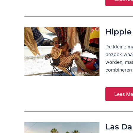
Hippie
De kleine ma
bezoek waar
worden, maa
combineren 
Lees Me
Las Da