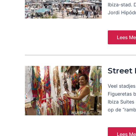
Ibiza-stad.
Jordi Hipód
Lees Me
Street
Veel stadjes
Figueretas b
Ibiza Suites
op de “ramb
Lees Me