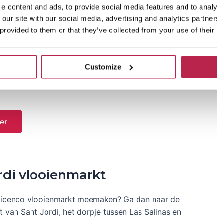
e content and ads, to provide social media features and to analy
Arabi hippiemarkt
 our site with our social media, advertising and analytics partn
 provided to them or that they’ve collected from your use of their
 jaren ’70 bij de grootste hippiemarkt van Ibiza:
 Deze hippiemarkt is opgericht in 1973 door
Customize
unstenaars en hippies en vindt elke woensdag in het
 plaats in Es Canar,…
er
rdi vlooienmarkt
bicenco vlooienmarkt meemaken? Ga dan naar de
 van Sant Jordi, het dorpje tussen Las Salinas en