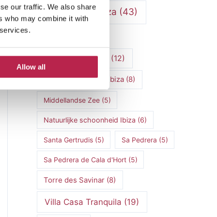
se our traffic. We also share
Luxe villa's Ibiza
(43)
ers who may combine it with
 services.
luxe villas
(13)
Luxe Villa Verhuur
(12)
Allow all
Luxe Villa Verhuur Ibiza
(8)
Middellandse Zee
(5)
Natuurlijke schoonheid Ibiza
(6)
Santa Gertrudis
(5)
Sa Pedrera
(5)
Sa Pedrera de Cala d'Hort
(5)
Torre des Savinar
(8)
Villa Casa Tranquila
(19)