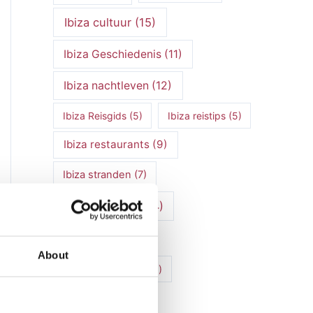
Ibiza cultuur
(15)
Ibiza Geschiedenis
(11)
Ibiza nachtleven
(12)
Ibiza Reisgids
(5)
Ibiza reistips
(5)
Ibiza restaurants
(9)
Ibiza stranden
(7)
ibiza vakantie
(14)
ibiza villas
(15)
About
Ibiza Villa Verhuur
(6)
luxe vakantie
(5)