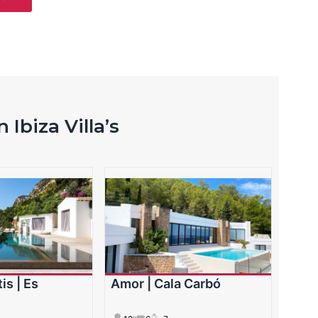
 Ibiza Villa’s
is | Es
Amor | Cala Carbó