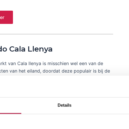
er
o Cala Llenya
kt van Cala llenya is misschien wel een van de
ten van het eiland, doordat deze populair is bij de
es. Qua producten is het een soort van mix van de
 van San Jordi en de…
Details
er