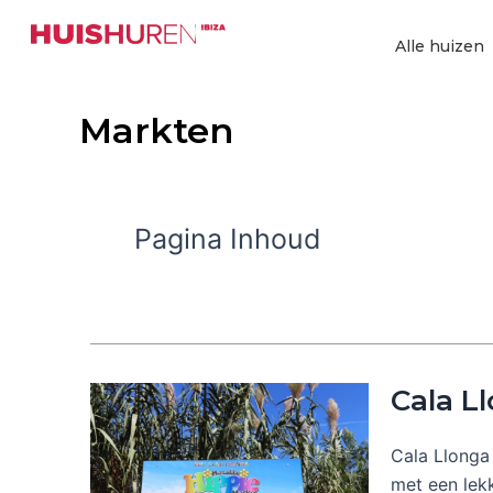
Ga
naar
Alle huizen
de
inhoud
Markten
Pagina Inhoud
Cala L
Cala Llonga 
met een lekk