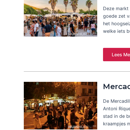
Deze markt 
goede zet v
het hoogsei
welke iets b
Lees Me
Mercad
De Mercadil
Antoni Rique
stad in de b
kraampjes m