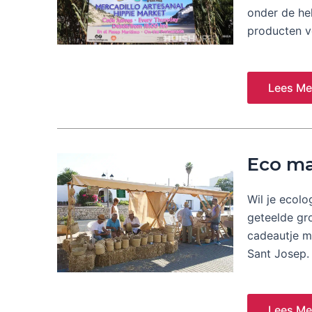
onder de he
producten v
Lees Me
Eco ma
Wil je ecolo
geteelde gro
cadeautje m
Sant Josep.
Lees Me