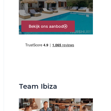
:
Bekijk ons aanbod
Team Ibiza