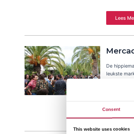
Lees Me
Mercad
De hippiemar
leukste mark
echte hippi
rommelmarkt
Consent
Lees Me
This website uses cookies