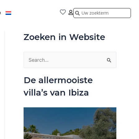
Zoeken
Zoeken
9
Zoeken in Website
Z
o
De allermooiste
e
villa’s van Ibiza
k
n
a
a
r