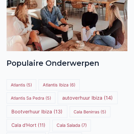
Populaire Onderwerpen
Atlantis
(5)
Atlantis Ibiza
(6)
autoverhuur Ibiza
(14)
Atlantis Sa Pedra
(5)
Bootverhuur Ibiza
(13)
Cala Benirras
(5)
Cala d'Hort
(11)
Cala Salada
(7)