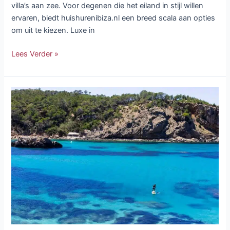
villa’s aan zee. Voor degenen die het eiland in stijl willen
ervaren, biedt huishurenibiza.nl een breed scala aan opties
om uit te kiezen. Luxe in
Lees Verder »
Ontrafel
de
geheimen
van
het
huren
van
een
villa
voordat
je
naar