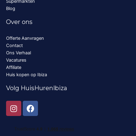
Supermarkten
Blog
Over ons
Offerte Aanvragen
Contact
Ons Verhaal
Vacatures
Affiliate
Huis kopen op Ibiza
Volg HuisHurenIbiza
I
F
n
a
s
c
t
e
a
b