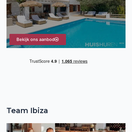
r
:
Bekijk ons aanbod
Team Ibiza