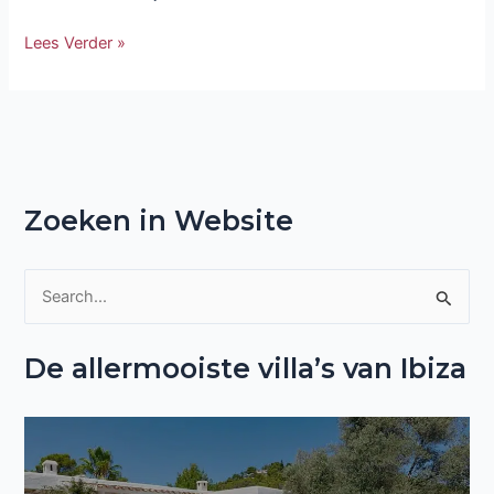
Lees Verder »
Zoeken in Website
Z
o
De allermooiste villa’s van Ibiza
e
k
n
a
a