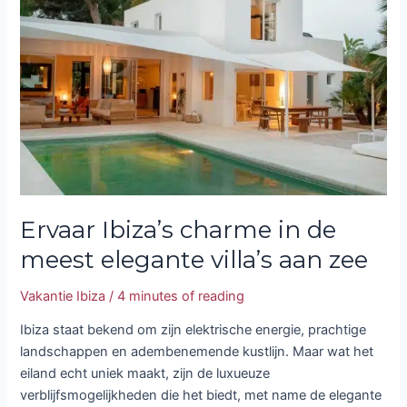
charme
in
de
meest
elegante
villa’s
aan
zee
Ervaar Ibiza’s charme in de
meest elegante villa’s aan zee
Vakantie Ibiza
/
4 minutes of reading
Ibiza staat bekend om zijn elektrische energie, prachtige
landschappen en adembenemende kustlijn. Maar wat het
eiland echt uniek maakt, zijn de luxueuze
verblijfsmogelijkheden die het biedt, met name de elegante