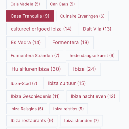
Cala Vadella
(5)
Can Caus
(5)
Casa Tranquila
(9)
Culinaire Ervaringen
(6)
cultureel erfgoed Ibiza
(14)
Dalt Vila
(13)
Es Vedra
(14)
Formentera
(18)
Formentera Stranden
(7)
hedendaagse kunst
(6)
HuisHurenIbiza
(30)
Ibiza
(24)
Ibiza cultuur
(15)
Ibiza-Stad
(7)
Ibiza Geschiedenis
(11)
Ibiza nachtleven
(12)
Ibiza Reisgids
(5)
Ibiza reistips
(5)
Ibiza restaurants
(9)
Ibiza stranden
(7)