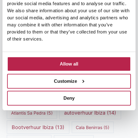
provide social media features and to analyse our traffic.
We also share information about your use of our site with
our social media, advertising and analytics partners who
may combine it with other information that you’ve
provided to them or that they’ve collected from your use
of their services.
Allow all
Populaire Onderwerpen
Customize
Deny
Atlantis
(5)
Atlantis Ibiza
(6)
autoverhuur Ibiza
(14)
Atlantis Sa Pedra
(5)
Bootverhuur Ibiza
(13)
Cala Benirras
(5)