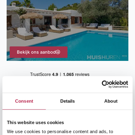
a
a
r
:
Bekijk ons aanbod
Consent
Details
About
This website uses cookies
Team Ibiza
We use cookies to personalise content and ads, to