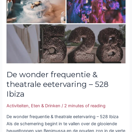
frequentie
&
theatrale
eetervaring
–
528
Ibiza
De wonder frequentie &
theatrale eetervaring – 528
Ibiza
Activiteiten
,
Eten & Drinken
/
2 minutes of reading
De wonder frequentie & theatrale eetervaring – 528 Ibiza
Als de schemering begint in te vallen over de glooiende
heuveltoppen van Benimussa en de gouden zon in de verte