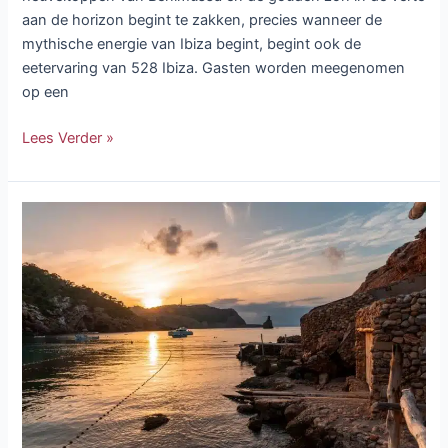
aan de horizon begint te zakken, precies wanneer de
mythische energie van Ibiza begint, begint ook de
eetervaring van 528 Ibiza. Gasten worden meegenomen
op een
Lees Verder »
Ibiza
in
de
winter
tips