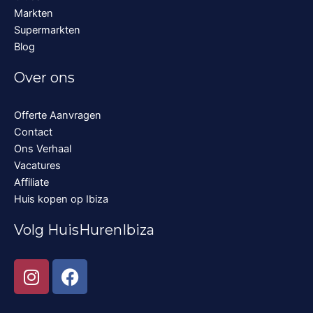
Markten
Supermarkten
Blog
Over ons
Offerte Aanvragen
Contact
Ons Verhaal
Vacatures
Affiliate
Huis kopen op Ibiza
Volg HuisHurenIbiza
I
F
n
a
s
c