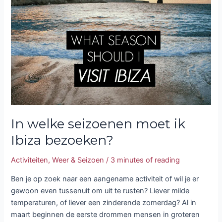
seizoenen
moet
ik
Ibiza
bezoeken?
In welke seizoenen moet ik
Ibiza bezoeken?
Activiteiten
,
Weer & Seizoen
/
3 minutes of reading
Ben je op zoek naar een aangename activiteit of wil je er
gewoon even tussenuit om uit te rusten? Liever milde
temperaturen, of liever een zinderende zomerdag? Al in
maart beginnen de eerste drommen mensen in groteren