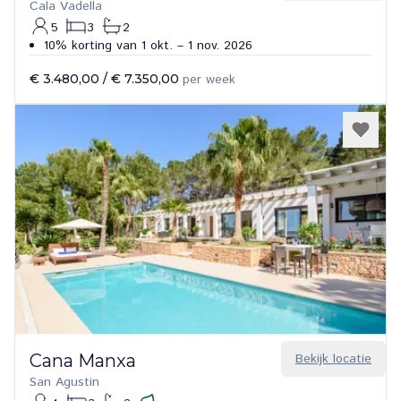
Cala Vadella
5
3
2
10% korting van 1 okt. – 1 nov. 2026
€ 3.480,00
/
€ 7.350,00
per week
Cana Manxa
Bekijk locatie
San Agustin