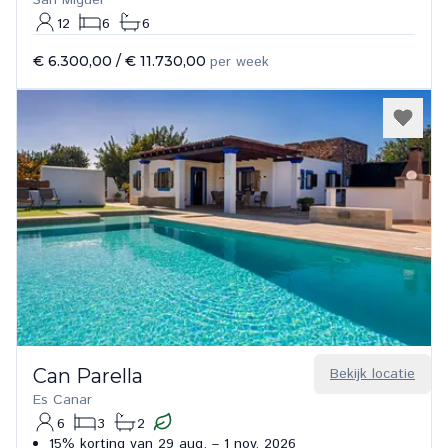
San Miguel
12
6
6
€ 6.300,00
/
€ 11.730,00
per week
Can Parella
Bekijk locatie
Es Canar
6
3
2
15% korting van 29 aug. – 1 nov. 2026