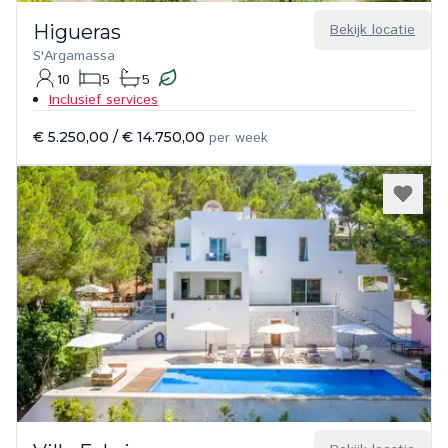
Higueras
Bekijk locatie
S'Argamassa
10
5
5
Inclusief services
€ 5.250,00
/
€ 14.750,00
per week