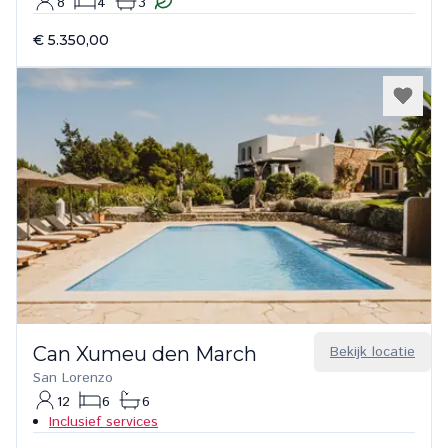
8
4
3
€ 5.350,00
Can Xumeu den March
Bekijk locatie
San Lorenzo
12
6
6
Inclusief services