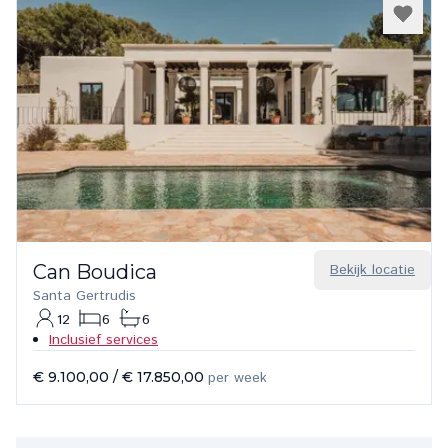
Can Boudica
Bekijk locatie
Santa Gertrudis
12
6
6
Inclusief services
€ 9.100,00
/
€ 17.850,00
per week