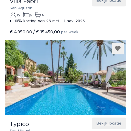
Villa Fabri
Bekijk locatie
San Agustin
12
6
4
10% korting van 23 mei – 1 nov. 2026
€ 4.950,00
/
€ 15.450,00
per week
Typico
Bekijk locatie