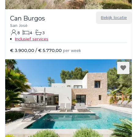
Can Burgos
Bekijk locatie
San José
8
4
3
Inclusief services
€ 3.900,00
/
€ 5.770,00
per week