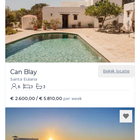
Can Blay
Bekijk locatie
Santa Eularia
6
3
3
€ 2.600,00
/
€ 5.810,00
per week