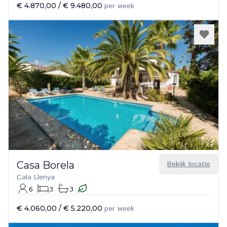
€ 4.870,00
/
€ 9.480,00
per week
Casa Borela
Bekijk locatie
Cala Llenya
6
3
3
€ 4.060,00
/
€ 5.220,00
per week