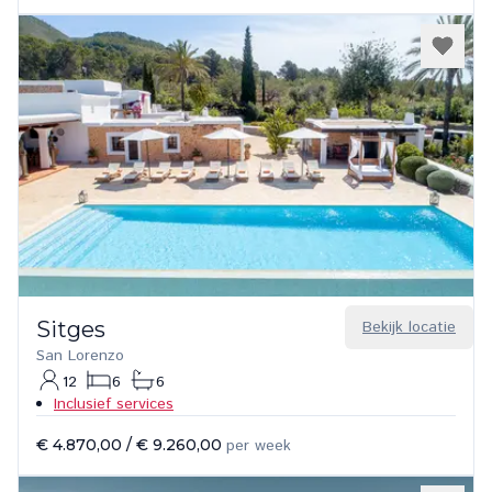
Sitges
Bekijk locatie
San Lorenzo
12
6
6
Inclusief services
€ 4.870,00
/
€ 9.260,00
per week