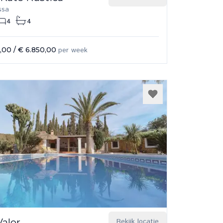
ssa
4
4
0,00
/
€ 6.850,00
per week
Valor
Bekijk locatie