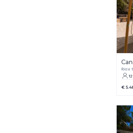
Can
Ibiza
12
€ 5.4