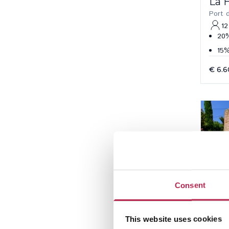
La 
Port 
12
20%
15%
€ 6.
Consent
This website uses cookies