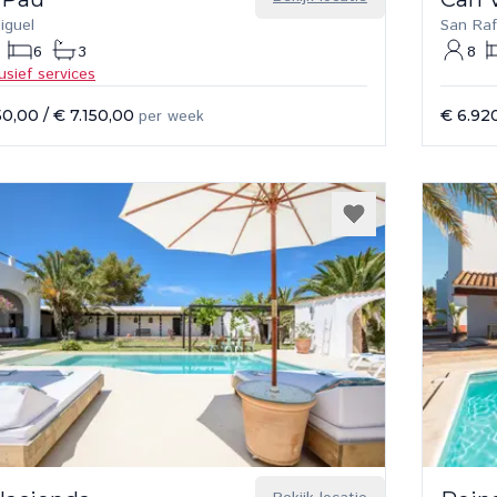
iguel
San Raf
6
3
8
lusief services
50,00
/
€ 7.150,00
per week
€ 6.92