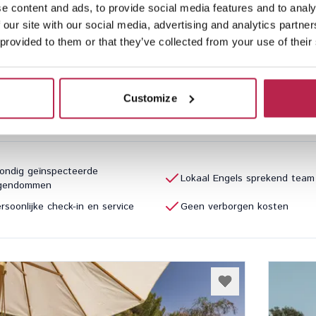
e content and ads, to provide social media features and to analy
a Perdida
Bekijk locatie
La D
 our site with our social media, advertising and analytics partn
Llonga
Cala C
 provided to them or that they’ve collected from your use of their
5
4
7
Inclu
Customize
80,00
/
€ 7.790,00
per week
€ 6.04
ondig geïnspecteerde
Lokaal Engels sprekend team
igendommen
rsoonlijke check-in en service
Geen verborgen kosten