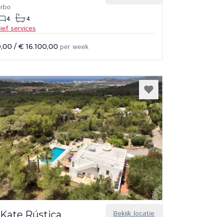
arbo
4
4
sief services
0,00
/
€ 16.100,00
per week
 Kate Rústica
Bekijk locatie