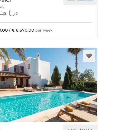
ael
5
2
0,00
/
€ 8.670,00
per week