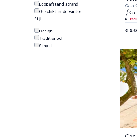
Loopafstand strand
Cala 
Geschikt in de winter
8
Stijl
Inc
€ 6.
Design
Traditioneel
Simpel
Cas