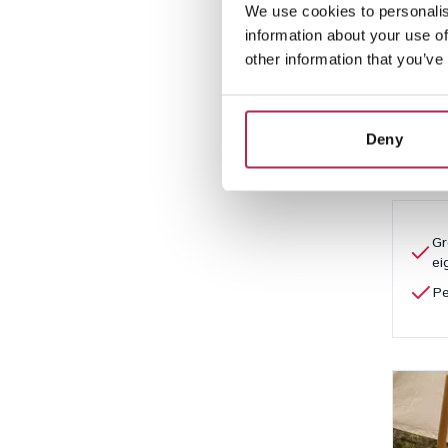
We use cookies to personalis
Cas
information about your use of
Cala 
other information that you’ve
10
Deny
€ 6.4
Gr
e
Pe