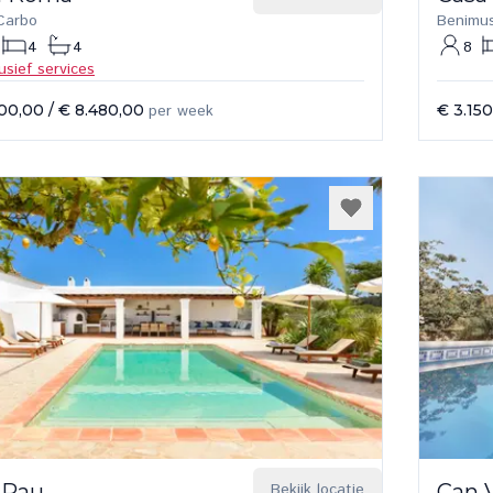
Carbo
Benimu
4
4
8
lusief services
600,00
/
€ 8.480,00
per week
€ 3.15
 Pau
Bekijk locatie
Can 