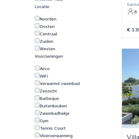
Santa
Locatie
8
Noorden
Oosten
€ 3.3
Centraal
Zuiden
Westen
Voorzieningen
Airco
WiFi
Verwarmd zwembad
Zeezicht
Barbeque
Buitenkeuken
Zwembadhekje
Gym
Tennis Court
Vloerverwarming
Vil