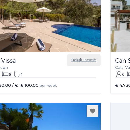
 Vissa
Bekijk locatie
Can S
 town
Cala Va
6
4
6
80,00
/
€ 16.100,00
per week
€ 4.73