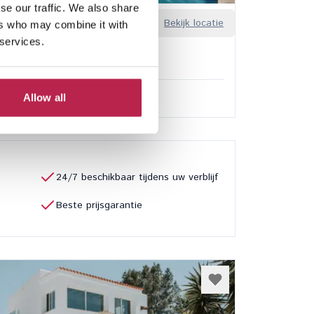
se our traffic. We also share
edalera
Bekijk locatie
ers who may combine it with
arbo
 services.
3
3
sief services
Allow all
0,00
/
€ 12.600,00
per week
24/7 beschikbaar tijdens uw verblijf
Beste prijsgarantie