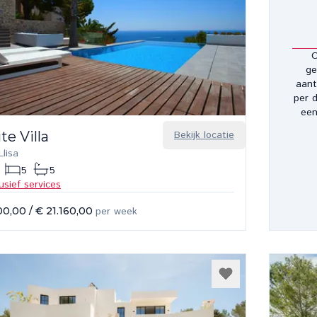
O
ge
aant
per d
een
te Villa
Bekijk locatie
lisa
5
5
lusief services
00,00
/
€ 21.160,00
per week