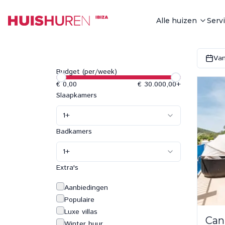
Alle huizen
Serv
Van
Budget (per/week)
€ 0,00
€ 30.000,00
+
Slaapkamers
1
+
Badkamers
1
+
Extra's
Aanbiedingen
Populaire
Luxe villas
Can
Winter huur