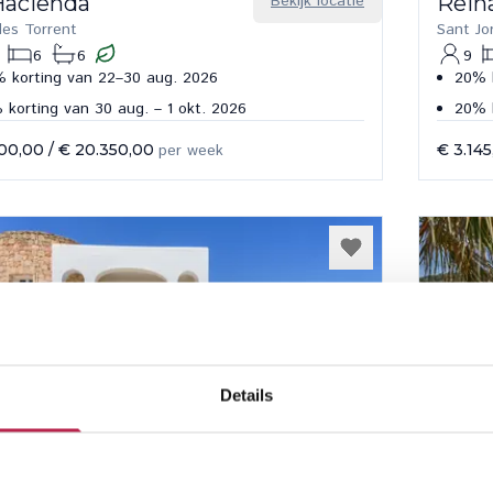
Hacienda
Bekijk locatie
Rein
des Torrent
Sant Jo
6
6
9
 korting van 22–30 aug. 2026
20% k
 korting van 30 aug. – 1 okt. 2026
20% k
600,00
/
€ 20.350,00
per week
€ 3.14
Details