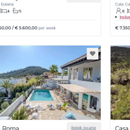
 Eularia
Cala C
4
5
8
Inclu
50,00
/
€ 5.600,00
per week
€ 7.35
la Roma
Bekijk locatie
Casa