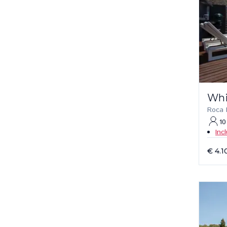
Whi
Roca L
10
Inc
€ 4.1