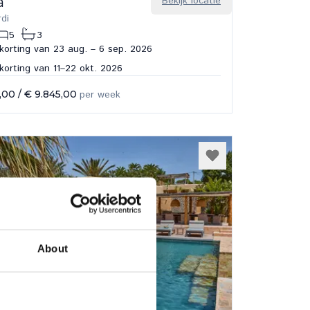
a
Bekijk locatie
rdi
5
3
orting van 23 aug. – 6 sep. 2026
orting van 11–22 okt. 2026
5,00
/
€ 9.845,00
per week
About