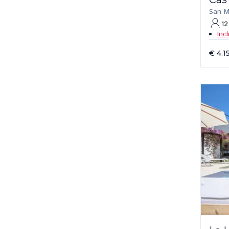
San M
12
Inc
€ 4.1