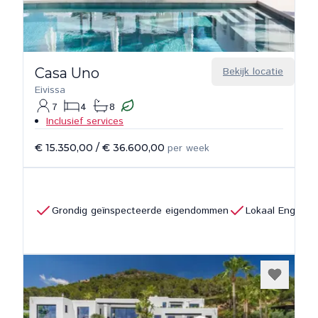
Casa Uno
Bekijk locatie
Eivissa
7
4
8
Inclusief services
€ 15.350,00
/
€ 36.600,00
per week
Grondig geïnspecteerde eigendommen
Lokaal Engels 