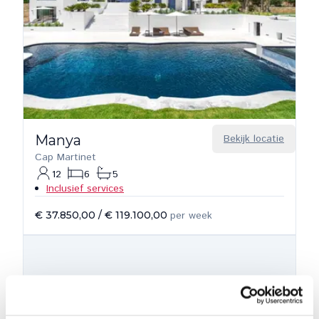
Manya
Bekijk locatie
Cap Martinet
12
6
5
Inclusief services
€ 37.850,00
/
€ 119.100,00
per week
Private collectie
vanaf €2750 per week