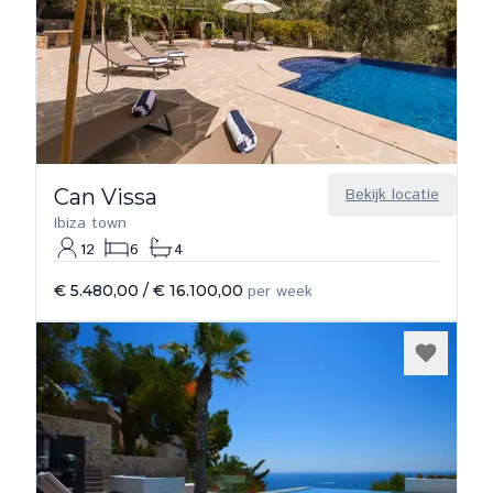
Can Vissa
Bekijk locatie
Ibiza town
12
6
4
€ 5.480,00
/
€ 16.100,00
per week