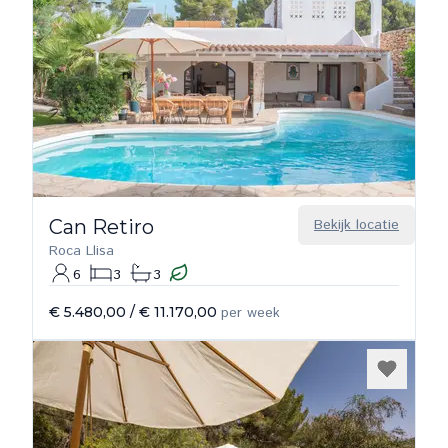
Can Retiro
Bekijk locatie
Roca Llisa
6
3
3
€ 5.480,00
/
€ 11.170,00
per week