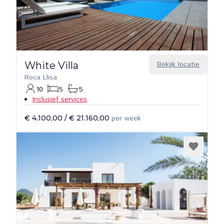
White Villa
Bekijk locatie
Roca Llisa
10
5
5
Inclusief services
€ 4.100,00
/
€ 21.160,00
per week