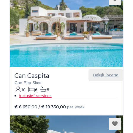
Can Caspita
Bekijk locatie
Can Pep Simo
10
6
5
Inclusief services
€ 6.650,00
/
€ 19.350,00
per week