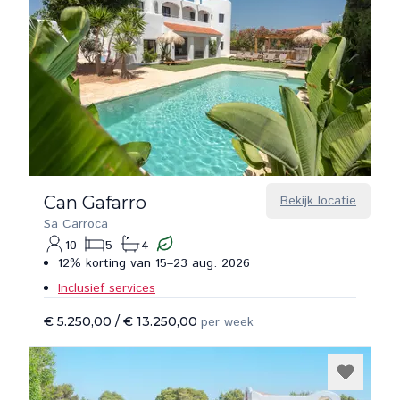
Can Gafarro
Bekijk locatie
Sa Carroca
10
5
4
12% korting van 15–23 aug. 2026
Inclusief services
€ 5.250,00
/
€ 13.250,00
per week