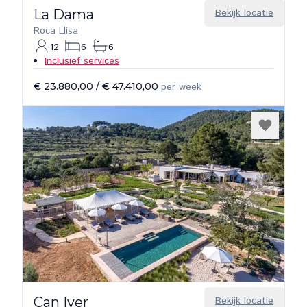
La Dama
Bekijk locatie
Roca Llisa
12
6
6
Inclusief services
€ 23.880,00
/
€ 47.410,00
per week
Can Iver
Bekijk locatie