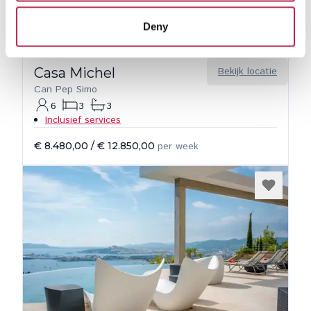
Deny
Casa Michel
Bekijk locatie
Can Pep Simo
6
3
3
Inclusief services
€ 8.480,00
/
€ 12.850,00
per week