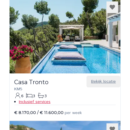
Casa Tronto
Bekijk locatie
KM5
6
3
3
Inclusief services
€ 8.170,00
/
€ 11.600,00
per week