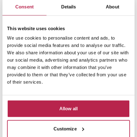
Consent
Details
About
Omdat we een uitgebreide netwerk hebben
gebouwd in de laatste 10 jaar, hebben we een
aantal huizen dat we niet online kunnen
This website uses cookies
plaatsen, per de eigenaars aanvraag. Als je
interesse hebt in een van deze huizen, neem
We use cookies to personalise content and ads, to
dan contact op met ons.
provide social media features and to analyse our traffic.
Bekijk private collectie
We also share information about your use of our site with
our social media, advertising and analytics partners who
may combine it with other information that you’ve
provided to them or that they’ve collected from your use
of their services.
Allow all
Customize