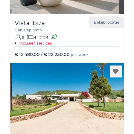
Vista Ibiza
Bekijk locatie
Can Pep Simo
8
4
4
Inclusief services
€ 12.480,00
/
€ 22.230,00
per week