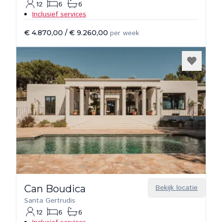
12
6
6
Inclusief services
€ 4.870,00
/
€ 9.260,00
per week
Can Boudica
Bekijk locatie
Santa Gertrudis
12
6
6