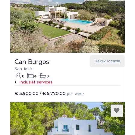
Can Burgos
Bekijk locatie
San José
8
4
3
Inclusief services
€ 3.900,00
/
€ 5.770,00
per week