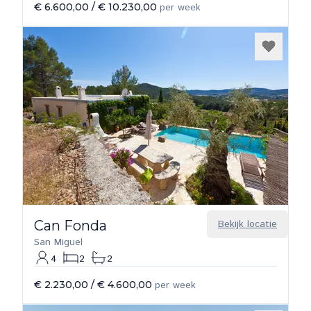
€ 6.600,00
/
€ 10.230,00
per week
Can Fonda
Bekijk locatie
San Miguel
4
2
2
€ 2.230,00
/
€ 4.600,00
per week