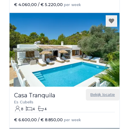
€ 4.060,00
/
€ 5.220,00
per week
Casa Tranquila
Bekijk locatie
Es Cubells
8
4
4
€ 6.600,00
/
€ 8.850,00
per week