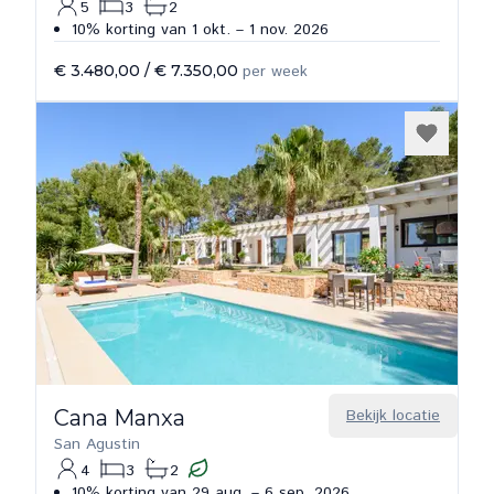
5
3
2
10% korting van 1 okt. – 1 nov. 2026
€ 3.480,00
/
€ 7.350,00
per week
Cana Manxa
Bekijk locatie
San Agustin
4
3
2
10% korting van 29 aug. – 6 sep. 2026