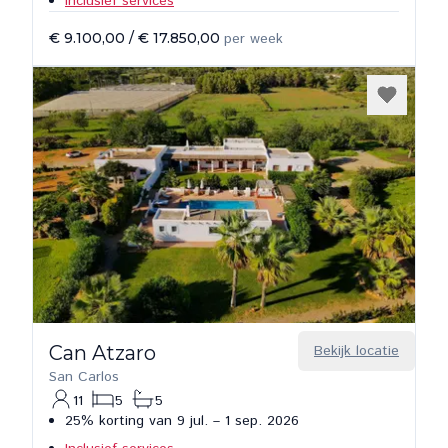
Inclusief services
€ 9.100,00
/
€ 17.850,00
per week
Can Atzaro
Bekijk locatie
San Carlos
11
5
5
25% korting van 9 jul. – 1 sep. 2026