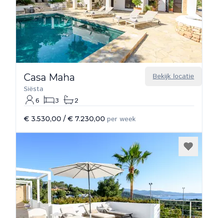
Casa Maha
Bekijk locatie
Siësta
6
3
2
€ 3.530,00
/
€ 7.230,00
per week