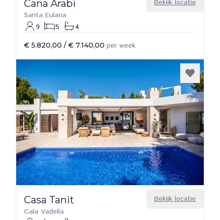
Cana Arabi
Bekijk locatie
Santa Eularia
9
5
4
€ 5.820,00
/
€ 7.140,00
per week
Casa Tanit
Bekijk locatie
Cala Vadella