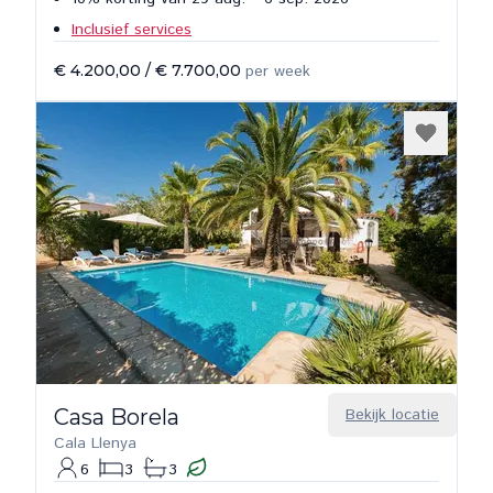
Inclusief services
€ 4.200,00
/
€ 7.700,00
per week
Casa Borela
Bekijk locatie
Cala Llenya
6
3
3