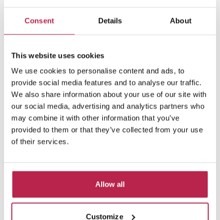
Consent
Details
About
This website uses cookies
We use cookies to personalise content and ads, to
Typico
Bekijk locatie
provide social media features and to analyse our traffic.
San Miguel
We also share information about your use of our site with
12
6
6
our social media, advertising and analytics partners who
€ 6.300,00
/
€ 11.730,00
per week
may combine it with other information that you’ve
provided to them or that they’ve collected from your use
of their services.
Private collectie
Allow all
vanaf €2750 per week
Omdat we een uitgebreide netwerk hebben
gebouwd in de laatste 10 jaar, hebben we een
Customize