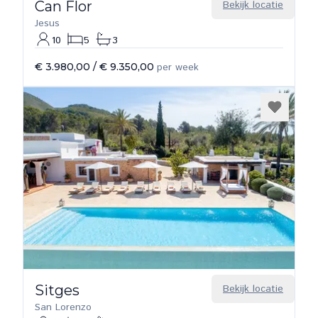
Can Flor
Bekijk locatie
Jesus
10
5
3
€ 3.980,00
/
€ 9.350,00
per week
Sitges
Bekijk locatie
San Lorenzo