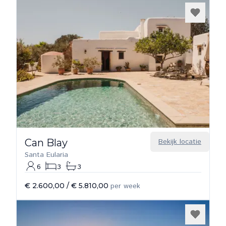
Can Blay
Bekijk locatie
Santa Eularia
6
3
3
€ 2.600,00
/
€ 5.810,00
per week