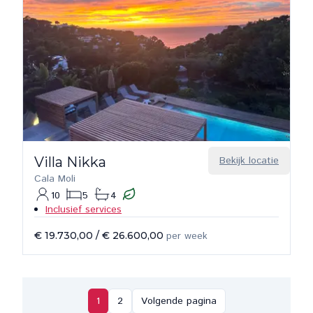
Villa Nikka
Bekijk locatie
Cala Moli
10
5
4
Inclusief services
€ 19.730,00
/
€ 26.600,00
per week
1
2
Volgende pagina