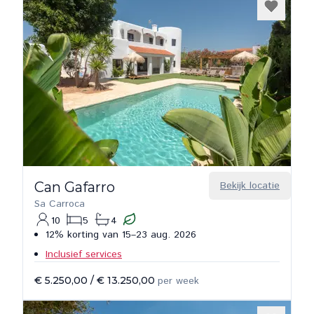
Can Gafarro
Bekijk locatie
Sa Carroca
10
5
4
12% korting van 15–23 aug. 2026
Inclusief services
€ 5.250,00
/
€ 13.250,00
per week