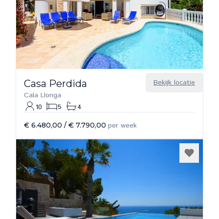
Casa Perdida
Bekijk locatie
Cala Llonga
10
5
4
€ 6.480,00
/
€ 7.790,00
per week