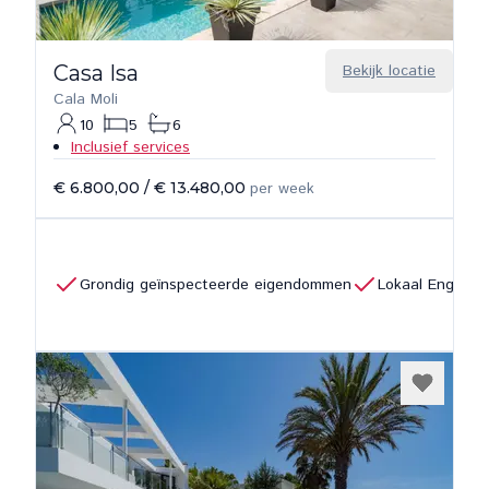
Casa Isa
Bekijk locatie
Cala Moli
10
5
6
Inclusief services
€ 6.800,00
/
€ 13.480,00
per week
Grondig geïnspecteerde eigendommen
Lokaal Engels 