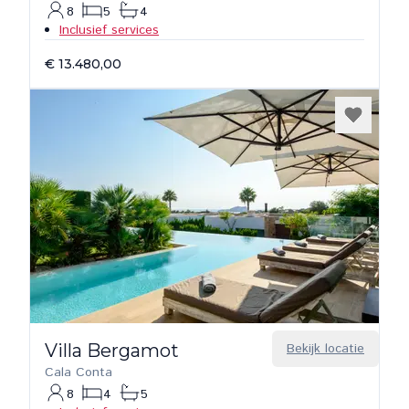
8
5
4
Inclusief services
€ 13.480,00
Villa Bergamot
Bekijk locatie
Cala Conta
8
4
5