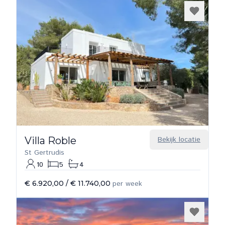
Villa Roble
Bekijk locatie
St Gertrudis
10
5
4
€ 6.920,00
/
€ 11.740,00
per week