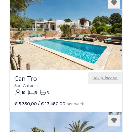
Can Tro
Bekijk locatie
San Antonio
10
5
3
€ 5.350,00
/
€ 13.480,00
per week