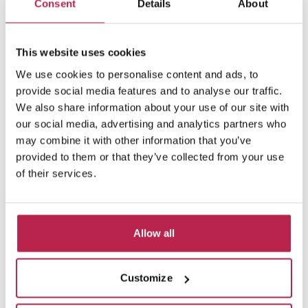
Consent
Details
About
This website uses cookies
We use cookies to personalise content and ads, to
Can Vicky
Bekijk locatie
provide social media features and to analyse our traffic.
We also share information about your use of our site with
Cala Llenya
our social media, advertising and analytics partners who
10
5
5
Inclusief services
may combine it with other information that you’ve
provided to them or that they’ve collected from your use
€ 7.730,00
/
€ 15.600,00
per week
of their services.
Allow all
Private collectie
vanaf €2750 per week
Customize
Omdat we een uitgebreide netwerk hebben
gebouwd in de laatste 10 jaar, hebben we een