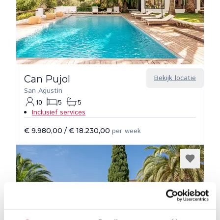
Can Pujol
Bekijk locatie
San Agustin
10
5
5
Inclusief services
€ 9.980,00
/
€ 18.230,00
per week