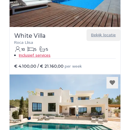
White Villa
Bekijk locatie
Roca Llisa
10
5
5
Inclusief services
€ 4.100,00
/
€ 21.160,00
per week