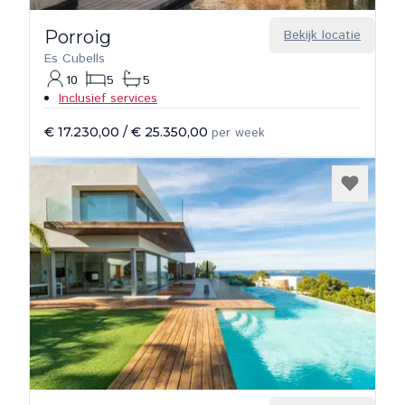
Porroig
Bekijk locatie
Es Cubells
10
5
5
Inclusief services
€ 17.230,00
/
€ 25.350,00
per week