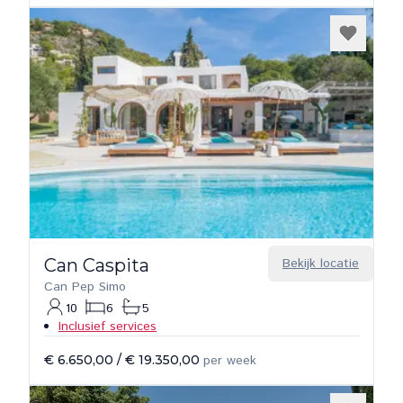
Can Caspita
Bekijk locatie
Can Pep Simo
10
6
5
Inclusief services
€ 6.650,00
/
€ 19.350,00
per week