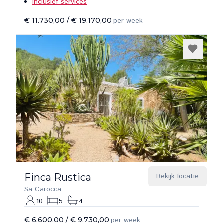
Inclusief services
€ 11.730,00
/
€ 19.170,00
per week
Finca Rustica
Bekijk locatie
Sa Carocca
10
5
4
€ 6.600,00
/
€ 9.730,00
per week