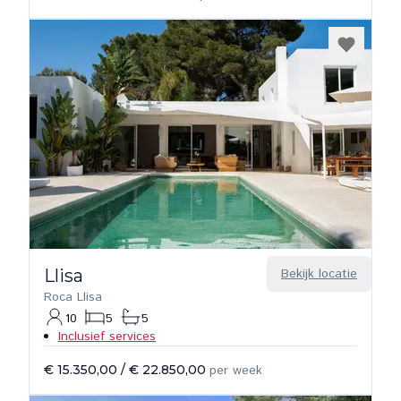
Llisa
Bekijk locatie
Roca Llisa
10
5
5
Inclusief services
€ 15.350,00
/
€ 22.850,00
per week