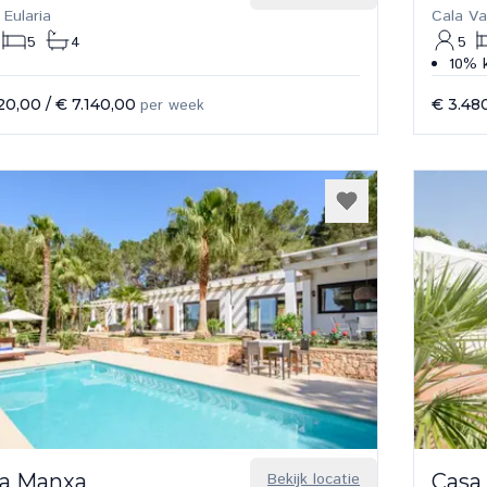
 Eularia
Cala Va
5
4
5
10% k
20,00
/
€ 7.140,00
per week
€ 3.48
a Manxa
Bekijk locatie
Casa