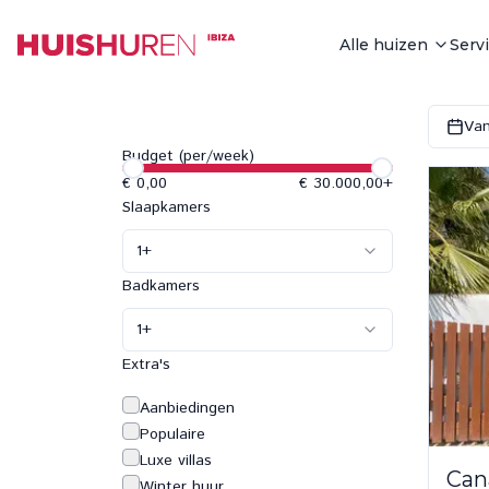
Alle huizen
Serv
Van
Budget (per/week)
€ 0,00
€ 30.000,00
+
Slaapkamers
1
+
Badkamers
1
+
Extra's
Aanbiedingen
Populaire
Luxe villas
Can
Winter huur