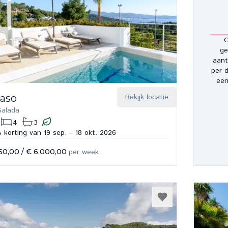
O
ge
aant
per d
een
Paso
Bekijk locatie
Salada
4
3
 korting van 19 sep. – 18 okt. 2026
50,00
/
€ 6.000,00
per week