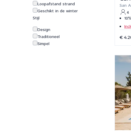
Loopafstand strand
San A
Geschikt in de winter
4
Stijl
10%
Inc
Design
Traditioneel
€ 4.
Simpel