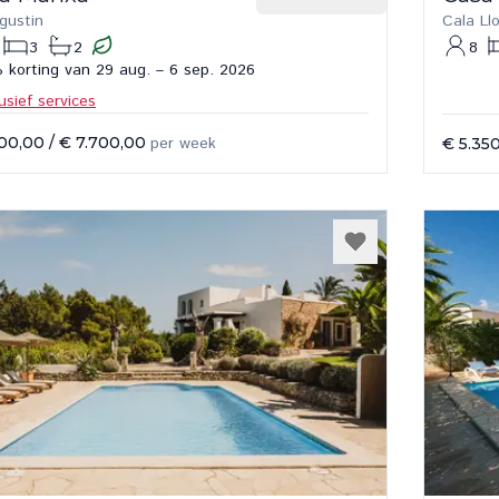
gustin
Cala Ll
3
2
8
 korting van 29 aug. – 6 sep. 2026
lusief services
200,00
/
€ 7.700,00
per week
€ 5.35