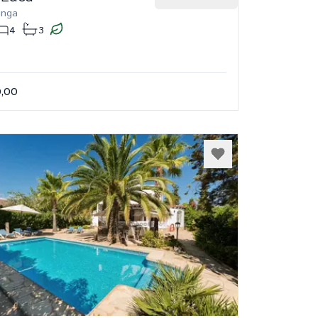
onga
4
3
0,00