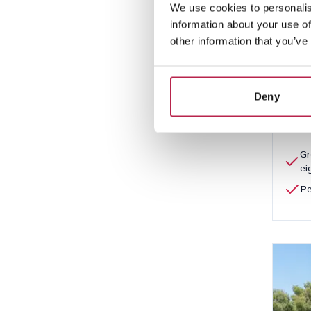
We use cookies to personalis
Es 
information about your use of
San A
other information that you’ve
5
€ 2.5
Deny
Gr
e
Pe