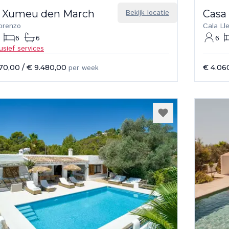
 Xumeu den March
Bekijk locatie
Casa
orenzo
Cala Ll
6
6
6
lusief services
70,00
/
€ 9.480,00
per week
€ 4.06