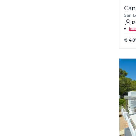
Can
San L
12
Inc
€ 4.8