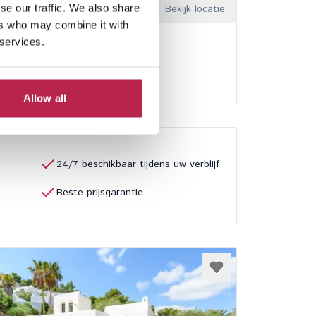
se our traffic. We also share
Sa Guia
Bekijk locatie
ers who may combine it with
n
 services.
8
7
sief services
50,00
/
€ 32.850,00
per week
Allow all
24/7 beschikbaar tijdens uw verblijf
Beste prijsgarantie