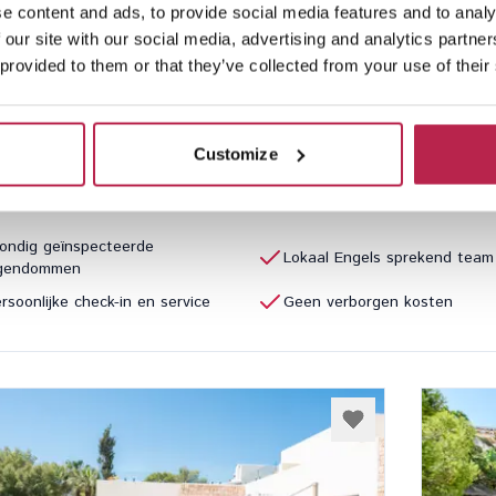
e content and ads, to provide social media features and to analy
Repos
Bekijk locatie
Can 
 our site with our social media, advertising and analytics partn
ntonio
San Jua
 provided to them or that they’ve collected from your use of their
3
2
16
Inclu
40,00
/
€ 4.790,00
per week
€ 20.3
Customize
ondig geïnspecteerde
Lokaal Engels sprekend team
igendommen
rsoonlijke check-in en service
Geen verborgen kosten