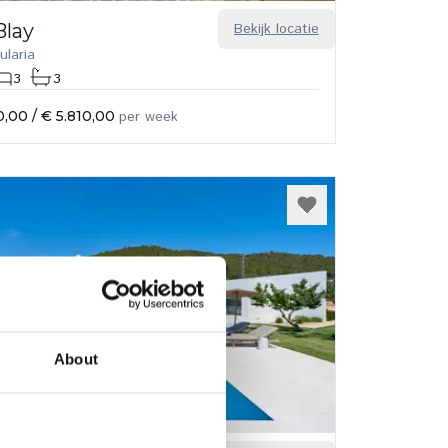
Blay
Bekijk locatie
ularia
3
3
0,00
/
€ 5.810,00
per week
About