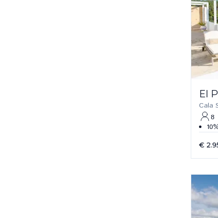
El 
Cala 
8
10%
€ 2.9