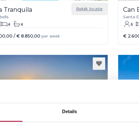
a Tranquila
Bekijk locatie
Can 
bells
Santa E
4
4
6
600,00
/
€ 8.850,00
per week
€ 2.60
Details