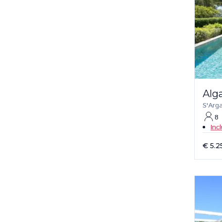
Alg
S'Arg
8
Inc
€ 5.2