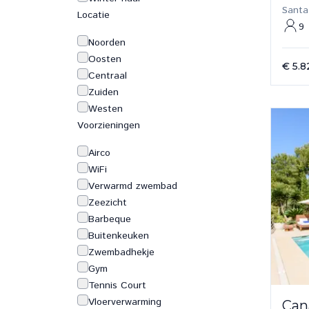
Santa
Locatie
9
Noorden
Oosten
€ 5.8
Centraal
Zuiden
Westen
Voorzieningen
Airco
WiFi
Verwarmd zwembad
Zeezicht
Barbeque
Buitenkeuken
Zwembadhekje
Gym
Tennis Court
Vloerverwarming
Can