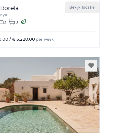
 Borela
Bekijk locatie
enya
3
3
0,00
/
€ 5.220,00
per week