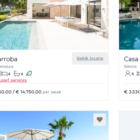
arroba
Bekijk locatie
Casa
amassa
Siësta
4
4
6
lusief services
50,00
/
€ 14.750,00
per week
€ 3.53