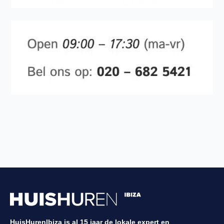
HuisHurenIbiza is al 15 jaar de lokale expert en