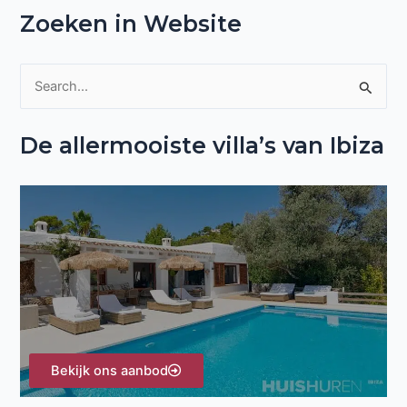
Zoeken in Website
Z
o
De allermooiste villa’s van Ibiza
e
k
n
a
a
r
:
Bekijk ons aanbod