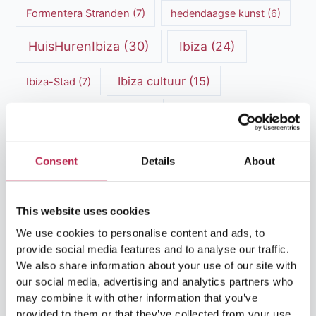
Formentera Stranden
(7)
hedendaagse kunst
(6)
HuisHurenIbiza
(30)
Ibiza
(24)
Ibiza cultuur
(15)
Ibiza-Stad
(7)
Ibiza Geschiedenis
(11)
Ibiza nachtleven
(12)
Ibiza Reisgids
(5)
Ibiza reistips
(5)
Consent
Details
About
Ibiza restaurants
(9)
Ibiza stranden
(7)
ibiza vakantie
(14)
ibiza villas
(15)
This website uses cookies
We use cookies to personalise content and ads, to
Ibiza Villa Verhuur
(6)
luxe vakantie
(5)
provide social media features and to analyse our traffic.
We also share information about your use of our site with
Luxe villa's Ibiza
(43)
luxe villas
(13)
our social media, advertising and analytics partners who
may combine it with other information that you’ve
Luxe Villa Verhuur
(12)
provided to them or that they’ve collected from your use