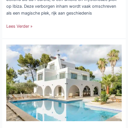
op Ibiza. Deze verborgen inham wordt vaak omschreven
als een magische plek, rijk aan geschiedenis
Lees Verder »
Beleef
Ibiza
in
pure
grandeur
met
luxueuze
villa’s