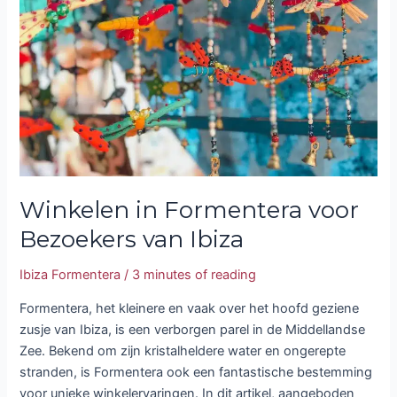
voor
Bezoekers
van
Ibiza
Winkelen in Formentera voor
Bezoekers van Ibiza
Ibiza Formentera
/
3 minutes of reading
Formentera, het kleinere en vaak over het hoofd geziene
zusje van Ibiza, is een verborgen parel in de Middellandse
Zee. Bekend om zijn kristalheldere water en ongerepte
stranden, is Formentera ook een fantastische bestemming
voor unieke winkelervaringen. In dit artikel, aangeboden