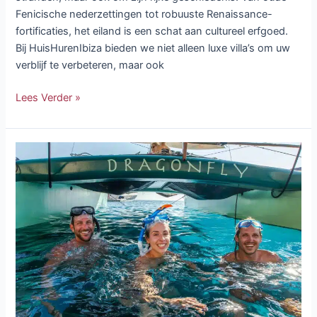
Fenicische nederzettingen tot robuuste Renaissance-
fortificaties, het eiland is een schat aan cultureel erfgoed.
Bij HuisHurenIbiza bieden we niet alleen luxe villa’s om uw
verblijf te verbeteren, maar ook
Lees Verder »
Boottocht
Gids
van
Ibiza
naar
Formentera