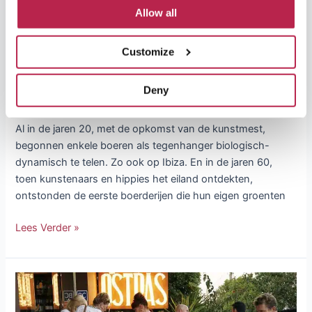
Allow all
De 5 leukste ecologische
Customize
boerderij-restaurants van Ibiza
Activiteiten
,
Eten & Drinken
/
5 minutes of reading
Deny
Van het land naar de keuken, van de keuken naar de tafel.
Al in de jaren 20, met de opkomst van de kunstmest,
begonnen enkele boeren als tegenhanger biologisch-
dynamisch te telen. Zo ook op Ibiza. En in de jaren 60,
toen kunstenaars en hippies het eiland ontdekten,
ontstonden de eerste boerderijen die hun eigen groenten
Lees Verder »
Populaire
Ibiza