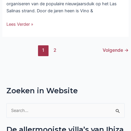
organiseren van de populaire nieuwjaarsduik op het Las
Salinas strand. Door de jaren heen is Vino &
Lees Verder »
1
2
Volgende
→
Zoeken in Website
Z
o
De allermooiste villa’s van Ibiza
e