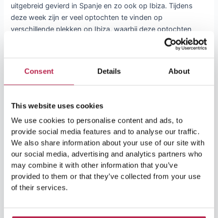
uitgebreid gevierd in Spanje en zo ook op Ibiza. Tijdens
deze week zijn er veel optochten te vinden op
verschillende plekken op Ibiza, waarbij deze optochten
Lees Verder »
Consent
Details
About
De
5
This website uses cookies
leukste
We use cookies to personalise content and ads, to
ecologische
provide social media features and to analyse our traffic.
boerderij-
We also share information about your use of our site with
restaurants
our social media, advertising and analytics partners who
van
may combine it with other information that you’ve
Ibiza
provided to them or that they’ve collected from your use
of their services.