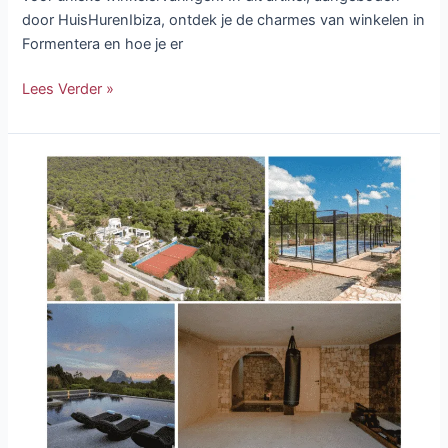
door HuisHurenIbiza, ontdek je de charmes van winkelen in
Formentera en hoe je er
Lees Verder »
De
Mooiste
Villa’s
Met
Een
Privé
Gym
of
Sportveld