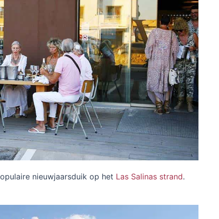
opulaire nieuwjaarsduik op het
Las Salinas strand
.