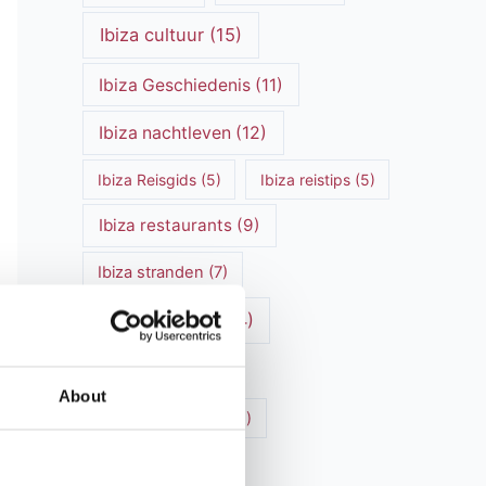
Ibiza cultuur
(15)
Ibiza Geschiedenis
(11)
Ibiza nachtleven
(12)
Ibiza Reisgids
(5)
Ibiza reistips
(5)
Ibiza restaurants
(9)
Ibiza stranden
(7)
ibiza vakantie
(14)
ibiza villas
(15)
About
Ibiza Villa Verhuur
(6)
luxe vakantie
(5)