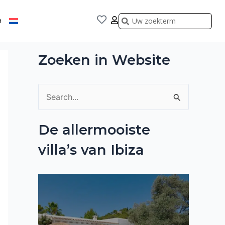
Zoeken
Zoeken
9
Zoeken in Website
Z
o
De allermooiste
e
villa’s van Ibiza
k
n
a
a
r