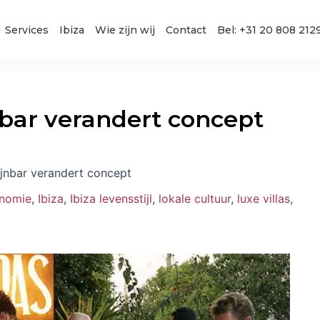
Services
Ibiza
Wie zijn wij
Contact
Bel: +31 20 808 212
nbar verandert concept
ijnbar verandert concept
onomie
,
Ibiza
,
Ibiza levensstijl
,
lokale cultuur
,
luxe villas
,