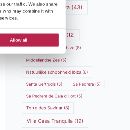
se our traffic. We also share
Luxe villa's Ibiza
(43)
ers who may combine it with
 services.
luxe villas
(13)
Luxe Villa Verhuur
(12)
Allow all
Luxe Villa Verhuur Ibiza
(8)
Middellandse Zee
(5)
Natuurlijke schoonheid Ibiza
(6)
Santa Gertrudis
(5)
Sa Pedrera
(5)
Sa Pedrera de Cala d'Hort
(5)
Torre des Savinar
(8)
Villa Casa Tranquila
(19)