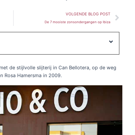
Vol
VOLGENDE BLOG POST
De 7 mooiste zonsondergangen op Ibiza
met de stijlvolle slijterij in Can Bellotera, op de weg
 en Rosa Hamersma in 2009.