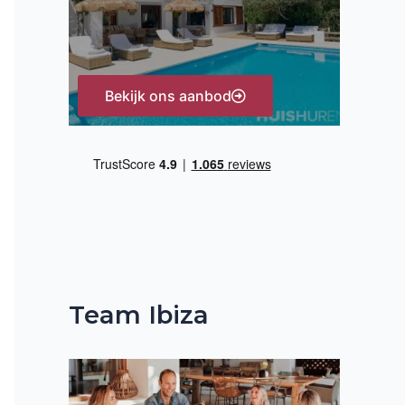
:
Bekijk ons aanbod
Team Ibiza