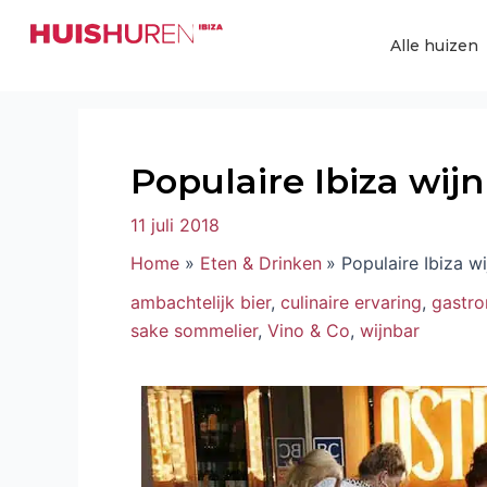
Ga
Bericht
naar
navigatie
Alle huizen
de
inhoud
Populaire Ibiza wij
11 juli 2018
Home
Eten & Drinken
Populaire Ibiza w
ambachtelijk bier
,
culinaire ervaring
,
gastr
sake sommelier
,
Vino & Co
,
wijnbar