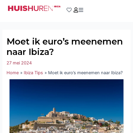
Ga
Bericht
naar
navigatie
de
inhoud
Moet ik euro’s meenemen
naar Ibiza?
27 mei 2024
Home
Ibiza Tips
Moet ik euro’s meenemen naar Ibiza?