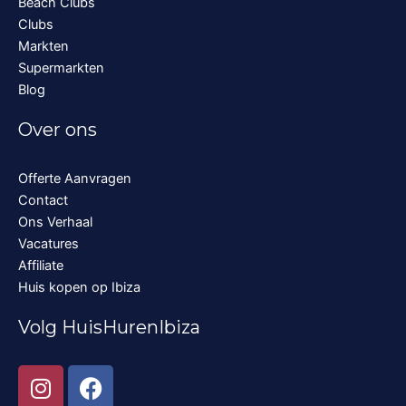
Beach Clubs
Clubs
Markten
Supermarkten
Blog
Over ons
Offerte Aanvragen
Contact
Ons Verhaal
Vacatures
Affiliate
Huis kopen op Ibiza
Volg HuisHurenIbiza
I
F
n
a