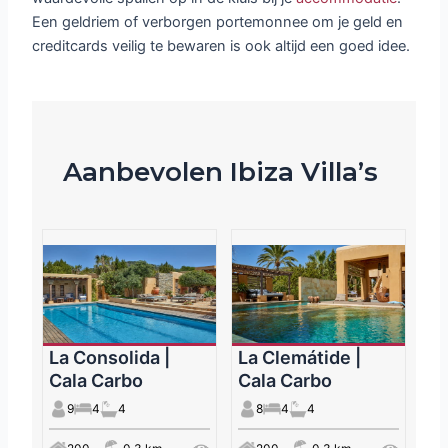
Een geldriem of verborgen portemonnee om je geld en
creditcards veilig te bewaren is ook altijd een goed idee.
Aanbevolen Ibiza Villa’s
La Consolida |
La Clemátide |
Cala Carbo
Cala Carbo
9
4
4
8
4
4