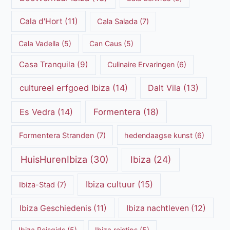
Cala d'Hort
(11)
Cala Salada
(7)
Cala Vadella
(5)
Can Caus
(5)
Casa Tranquila
(9)
Culinaire Ervaringen
(6)
cultureel erfgoed Ibiza
(14)
Dalt Vila
(13)
Es Vedra
(14)
Formentera
(18)
Formentera Stranden
(7)
hedendaagse kunst
(6)
HuisHurenIbiza
(30)
Ibiza
(24)
Ibiza cultuur
(15)
Ibiza-Stad
(7)
Ibiza Geschiedenis
(11)
Ibiza nachtleven
(12)
Ibiza Reisgids
(5)
Ibiza reistips
(5)