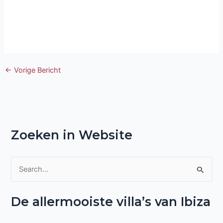
←
Vorige Bericht
Zoeken in Website
Z
o
De allermooiste villa’s van Ibiza
e
k