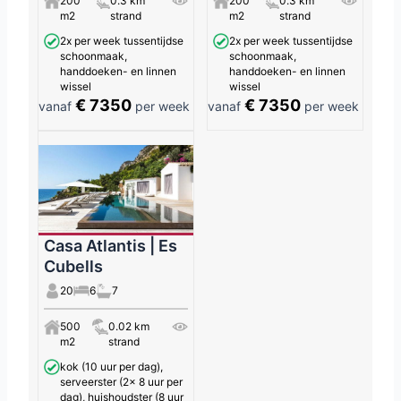
200
0.3 km
200
0.3 km
m2
strand
m2
strand
2x per week tussentijdse
2x per week tussentijdse
schoonmaak,
schoonmaak,
handdoeken- en linnen
handdoeken- en linnen
wissel
wissel
€ 7350
€ 7350
vanaf
per week
vanaf
per week
Casa Atlantis | Es
Cubells
20
6
7
500
0.02 km
m2
strand
kok (10 uur per dag),
serveerster (2x 8 uur per
dag), huishoudster (8 uur