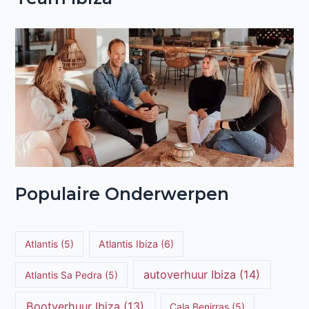
Populaire Onderwerpen
Atlantis
(5)
Atlantis Ibiza
(6)
autoverhuur Ibiza
(14)
Atlantis Sa Pedra
(5)
Bootverhuur Ibiza
(13)
Cala Benirras
(5)