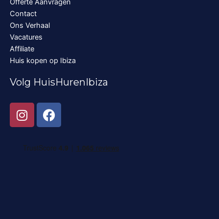
Offerte Aanvragen
Contact
Ons Verhaal
Vacatures
Affiliate
Huis kopen op Ibiza
Volg HuisHurenIbiza
I
F
n
a
s
c
t
e
a
b
g
o
r
o
a
k
m