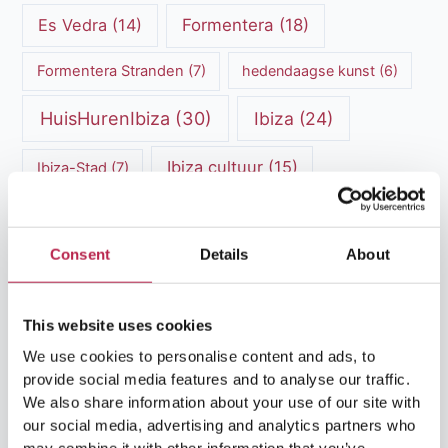
Es Vedra
(14)
Formentera
(18)
Formentera Stranden
(7)
hedendaagse kunst
(6)
HuisHurenIbiza
(30)
Ibiza
(24)
Ibiza cultuur
(15)
Ibiza-Stad
(7)
Ibiza Geschiedenis
(11)
Ibiza nachtleven
(12)
Consent
Details
About
Ibiza Reisgids
(5)
Ibiza reistips
(5)
Ibiza restaurants
(9)
Ibiza stranden
(7)
This website uses cookies
ibiza vakantie
(14)
ibiza villas
(15)
We use cookies to personalise content and ads, to
provide social media features and to analyse our traffic.
Ibiza Villa Verhuur
(6)
luxe vakantie
(5)
We also share information about your use of our site with
our social media, advertising and analytics partners who
Luxe villa's Ibiza
(43)
luxe villas
(13)