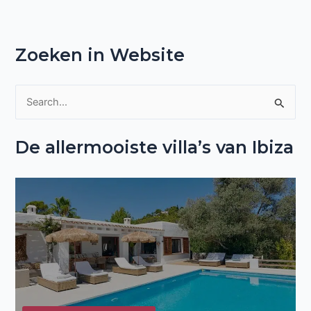
Zoeken in Website
Z
o
De allermooiste villa’s van Ibiza
e
k
n
a
a
r
: