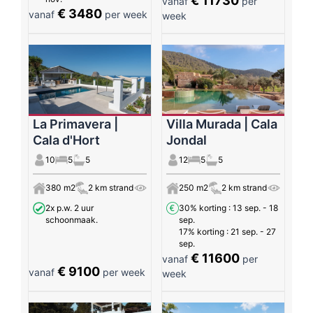
€ 11730
vanaf
per
€ 3480
vanaf
per week
week
La Primavera |
Villa Murada | Cala
Cala d'Hort
Jondal
10
5
5
12
5
5
380 m2
2 km strand
250 m2
2 km strand
2x p.w. 2 uur
30% korting
: 13 sep. - 18
schoonmaak.
sep.
17% korting
: 21 sep. - 27
sep.
€ 11600
vanaf
per
€ 9100
vanaf
per week
week