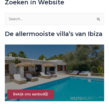
Zoeken in Website
Z
o
De allermooiste villa’s van Ibiza
e
k
n
a
a
r
:
Bekijk ons aanbod