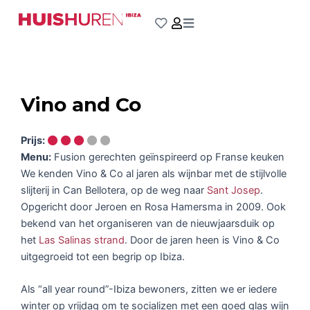
Ga
naar
de
inhoud
Vino and Co
Prijs:
Menu:
Fusion gerechten geïnspireerd op Franse keuken
We kenden Vino & Co al jaren als wijnbar met de stijlvolle
slijterij in Can Bellotera, op de weg naar
Sant Josep
.
Opgericht door Jeroen en Rosa Hamersma in 2009. Ook
bekend van het organiseren van de nieuwjaarsduik op
het
Las Salinas strand
. Door de jaren heen is Vino & Co
uitgegroeid tot een begrip op Ibiza.
Als “all year round”-Ibiza bewoners, zitten we er iedere
winter op vrijdag om te socializen met een goed glas wijn