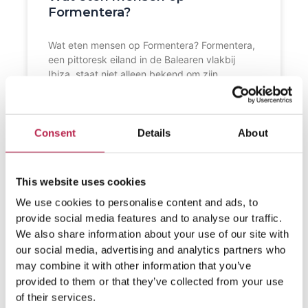
Formentera?
Wat eten mensen op Formentera? Formentera,
een pittoresk eiland in de Balearen vlakbij
Ibiza, staat niet alleen bekend om zijn
adembenemende stranden en ongerepte
natuurschoon, maar ook om zijn rijke culinaire
tradities. Op dit kleine eiland kun je allerlei
heerlijke Mediterraanse gerechten eten, die
Consent
Details
About
vaak bestaan uit verse zeevruchten, zoals
gambas, langostas (kreeften) en verschillende
This website uses cookies
LEES VERDER »
We use cookies to personalise content and ads, to
provide social media features and to analyse our traffic.
We also share information about your use of our site with
our social media, advertising and analytics partners who
may combine it with other information that you’ve
provided to them or that they’ve collected from your use
of their services.