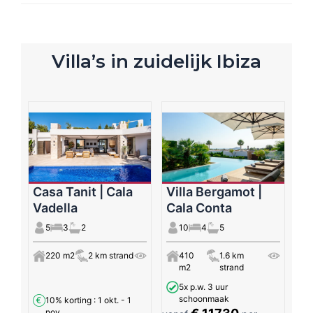
Villa’s in zuidelijk Ibiza
Casa Tanit | Cala
Villa Bergamot |
Vadella
Cala Conta
5
3
2
10
4
5
220 m2
2 km strand
410
1.6 km
m2
strand
5x p.w. 3 uur
schoonmaak
10% korting
: 1 okt. - 1
nov.