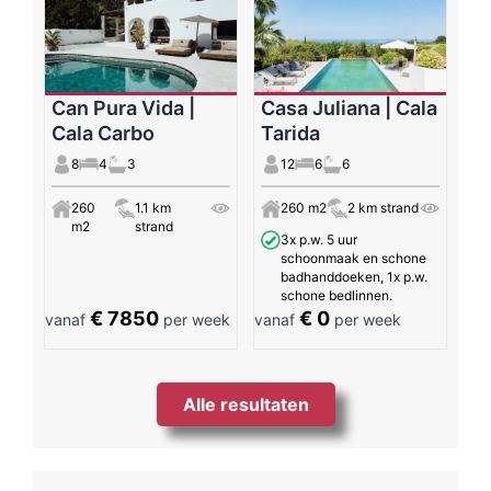
Can Pura Vida |
Casa Juliana | Cala
Cala Carbo
Tarida
8
4
3
12
6
6
260
1.1 km
260 m2
2 km strand
m2
strand
3x p.w. 5 uur
schoonmaak en schone
badhanddoeken, 1x p.w.
schone bedlinnen.
€ 7850
€ 0
vanaf
per week
vanaf
per week
Alle resultaten