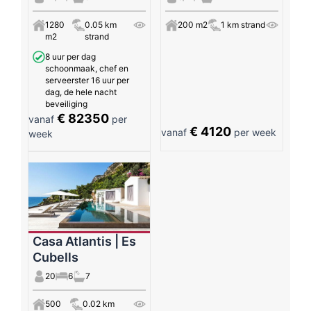
1280
0.05 km
200 m2
1 km strand
m2
strand
8 uur per dag
schoonmaak, chef en
serveerster 16 uur per
dag, de hele nacht
beveiliging
€ 82350
vanaf
per
€ 4120
vanaf
per week
week
Casa Atlantis | Es
Cubells
20
6
7
500
0.02 km