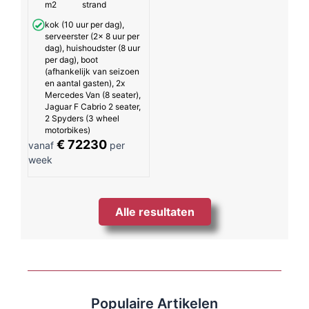
m2
strand
kok (10 uur per dag),
serveerster (2x 8 uur per
dag), huishoudster (8 uur
per dag), boot
(afhankelijk van seizoen
en aantal gasten), 2x
Mercedes Van (8 seater),
Jaguar F Cabrio 2 seater,
2 Spyders (3 wheel
motorbikes)
€ 72230
vanaf
per
week
Alle resultaten
Populaire Artikelen