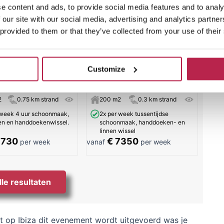
e content and ads, to provide social media features and to analy
 our site with our social media, advertising and analytics partn
 provided to them or that they’ve collected from your use of their
cky | Cala Llenya
La Consolida | Cala
Carbo
Customize
5
9
4
4
2
0.75 km strand
200 m2
0.3 km strand
 week 4 uur schoonmaak,
2x per week tussentijdse
nen en handdoekenwissel.
schoonmaak, handdoeken- en
linnen wissel
7730
€ 7350
per week
vanaf
per week
lle resultaten
dat op Ibiza dit evenement wordt uitgevoerd was je