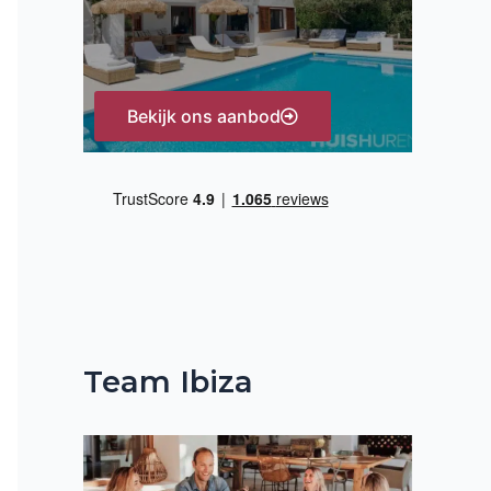
:
Bekijk ons aanbod
Team Ibiza
gende