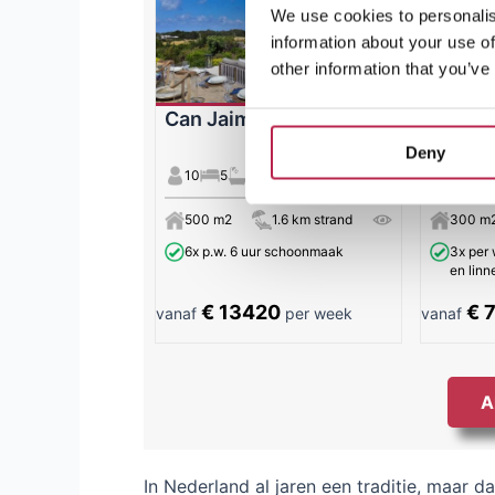
We use cookies to personalis
information about your use of
other information that you’ve
Can Jaime | Cala Conta
Can Vi
Deny
10
5
8
10
5
500 m2
1.6 km strand
300 m
6x p.w. 6 uur schoonmaak
3x per
en lin
€ 13420
€ 
vanaf
per week
vanaf
A
In Nederland al jaren een traditie, maar 