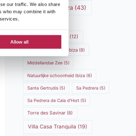
se our traffic. We also share
Luxe villa's Ibiza
(43)
ers who may combine it with
 services.
luxe villas
(13)
Luxe Villa Verhuur
(12)
Allow all
Luxe Villa Verhuur Ibiza
(8)
Middellandse Zee
(5)
Natuurlijke schoonheid Ibiza
(6)
Santa Gertrudis
(5)
Sa Pedrera
(5)
Sa Pedrera de Cala d'Hort
(5)
Torre des Savinar
(8)
Villa Casa Tranquila
(19)