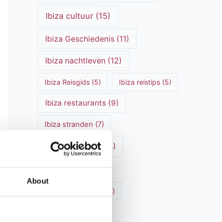
Ibiza cultuur
(15)
Ibiza Geschiedenis
(11)
Ibiza nachtleven
(12)
Ibiza Reisgids
(5)
Ibiza reistips
(5)
Ibiza restaurants
(9)
Ibiza stranden
(7)
ibiza vakantie
(14)
ibiza villas
(15)
About
Ibiza Villa Verhuur
(6)
luxe vakantie
(5)