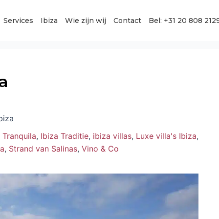
Services
Ibiza
Wie zijn wij
Contact
Bel: +31 20 808 212
a
biza
 Tranquila
,
Ibiza Traditie
,
ibiza villas
,
Luxe villa's Ibiza
,
za
,
Strand van Salinas
,
Vino & Co