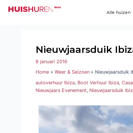
Ga
Bericht
naar
navigatie
Alle huizen
de
inhoud
Nieuwjaarsduik Ibiz
8 januari 2016
Home
Weer & Seizoen
Nieuwjaarsduik I
autoverhuur Ibiza
,
Boot Verhuur Ibiza
,
Casa
Nieuwjaars Evenement
,
Nieuwjaarsduik Ibi