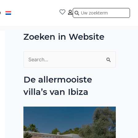
Zoeken
Zoeken
9
Zoeken in Website
Z
o
De allermooiste
e
villa’s van Ibiza
k
n
a
a
r