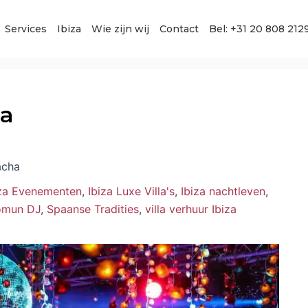
Services
Ibiza
Wie zijn wij
Contact
Bel: +31 20 808 212
ha
acha
iza Evenementen
,
Ibiza Luxe Villa's
,
Ibiza nachtleven
,
omun DJ
,
Spaanse Tradities
,
villa verhuur Ibiza