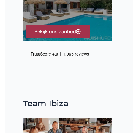
:
Bekijk ons aanbod
Team Ibiza
gende