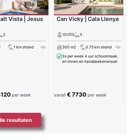
alt Vista | Jesus
Can Vicky | Cala Llenya
2
10
5
5
2
1 km strand
300 m2
0.75 km strand
3x per week 4 uur schoonmaak,
en linnen en handdoekenwissel.
4120
€ 7730
per week
vanaf
per week
lle resultaten