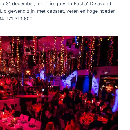
 op 31 december, met ‘Lío goes to Pacha’. De avond
 Lio gewend zijn, met cabaret, veren en hoge hoeden.
34 971 313 600.