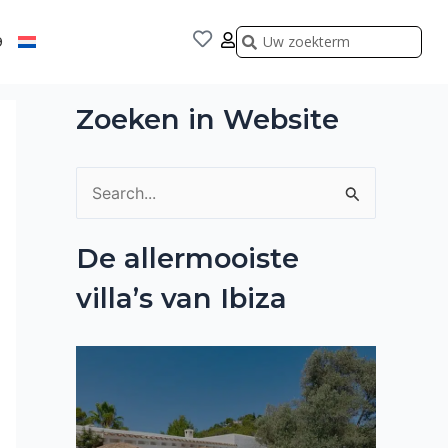
Zoeken
Zoeken
9
Zoeken in Website
Z
o
De allermooiste
e
villa’s van Ibiza
k
n
a
a
r