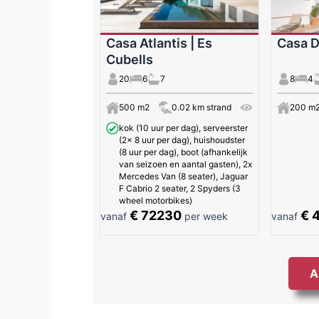
Casa Atlantis | Es
Casa D
Cubells
20
6
7
8
4
500 m2
0.02 km strand
200 m
kok (10 uur per dag), serveerster
(2x 8 uur per dag), huishoudster
(8 uur per dag), boot (afhankelijk
van seizoen en aantal gasten), 2x
Mercedes Van (8 seater), Jaguar
F Cabrio 2 seater, 2 Spyders (3
wheel motorbikes)
€ 72230
€ 
vanaf
per week
vanaf
A