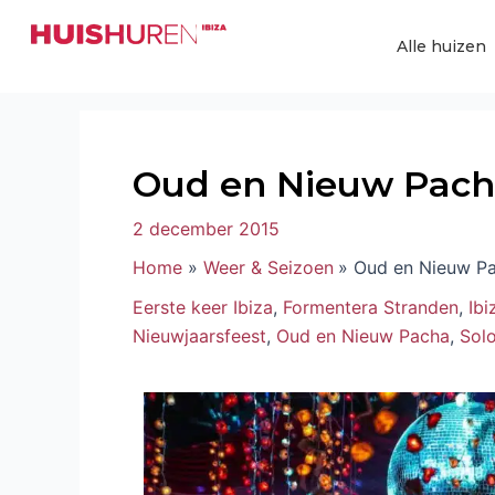
Ga
Bericht
naar
navigatie
Alle huizen
de
inhoud
Oud en Nieuw Pac
2 december 2015
Home
Weer & Seizoen
Oud en Nieuw P
Eerste keer Ibiza
,
Formentera Stranden
,
Ib
Nieuwjaarsfeest
,
Oud en Nieuw Pacha
,
Sol