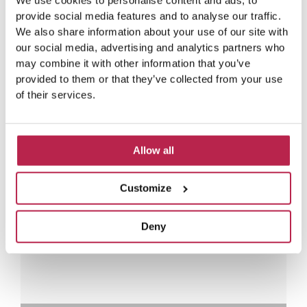
We use cookies to personalise content and ads, to
provide social media features and to analyse our traffic.
We also share information about your use of our site with
our social media, advertising and analytics partners who
may combine it with other information that you’ve
Duik in de laatste
provided to them or that they’ve collected from your use
avonturen van onze villa
of their services.
gasten
Allow all
L
e
Rianne Westerveen
e
Casa Mar
s
Customize
V
V
v
Heerlijk huis op een fijne plek!
Heerl
e
o
o
uitzi
r
Deny
locat
r
l
d
i
e
g
r
g
e
e
n
d