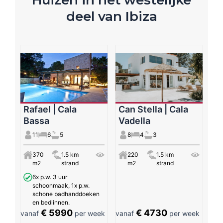
deel van Ibiza
Rafael | Cala
Can Stella | Cala
Bassa
Vadella
11
6
5
8
4
3
370
1.5 km
220
1.5 km
m2
strand
m2
strand
6x p.w. 3 uur
schoonmaak, 1x p.w.
schone badhanddoeken
en bedlinnen.
€ 5990
€ 4730
vanaf
per week
vanaf
per week