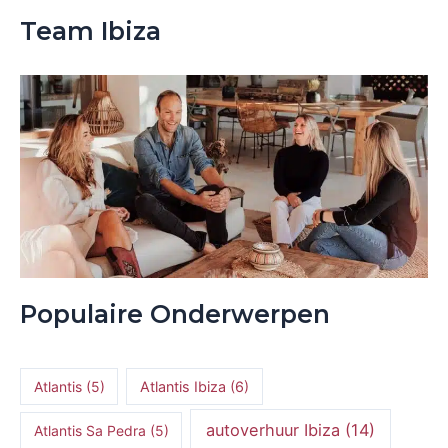
Team Ibiza
Populaire Onderwerpen
Atlantis
(5)
Atlantis Ibiza
(6)
autoverhuur Ibiza
(14)
Atlantis Sa Pedra
(5)