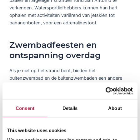
baaien en afgelegen stranden rond San Antonio te
verkennen. Watersportliefhebbers kunnen hun hart
ophalen met activiteiten variërend van jetskiën tot
bananenboten, voor een adrenalinestoot.
Zwembadfeesten en
ontspanning overdag
Als je niet op het strand bent, bieden het
buitenzwembad en de buitenzwembaden een andere
mogelijkheid voor ontspanning en plezier.
Zonneterrassen, compleet met ligstoelen, bieden directe
toegang tot de zwembaden, zodat je altijd maar een stap
verwijderd bent van een verfrissende duik. Van
Consent
Details
About
poolparty’s op gerenommeerde locaties tot rustigere
plekjes die perfect zijn voor een siësta in de namiddag,
This website uses cookies
San Antonio zorgt ervoor dat je dagen zo boeiend of
ontspannend zijn als je zelf wilt.