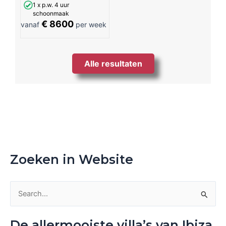
1 x p.w. 4 uur
schoonmaak
€ 8600
vanaf
per week
Alle resultaten
Zoeken in Website
Z
o
De allermooiste villa’s van Ibiza
e