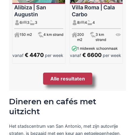
Alibiza | San
Villa Roma | Cala
Augustin
Carbo
6
3
3
8
4
4
150 m2
4 km strand
200
3 km
m2
strand
1 midweek schoonmaak
€ 4470
€ 6600
vanaf
per week
vanaf
per week
Alle resultaten
Dineren en cafés met
uitzicht
Het stadscentrum van San Antonio, met zijn autovrije
straten, is bezaaid met een keur aan eetgelegenheden,