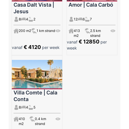
Casa Dalt Vista |
Amor | Cala Carbó
Jesus
8
4
2
12
6
7
200 m2
1 km strand
413
2.5 km
m2
strand
€ 12850
vanaf
per
€ 4120
vanaf
per week
week
Villa Comte | Cala
Conta
8
4
5
410
0.4 km
m2
strand