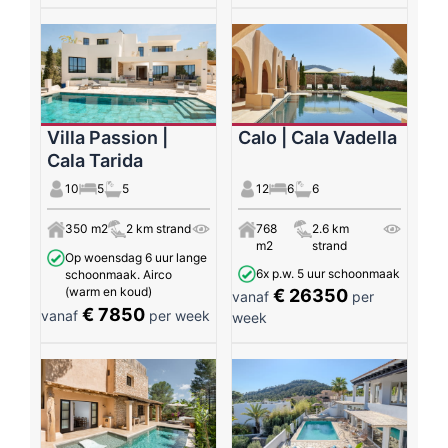
Villa Passion |
Calo | Cala Vadella
Cala Tarida
10
5
5
12
6
6
350 m2
2 km strand
768
2.6 km
m2
strand
Op woensdag 6 uur lange
6x p.w. 5 uur schoonmaak
schoonmaak. Airco
(warm en koud)
€ 26350
vanaf
per
€ 7850
vanaf
per week
week