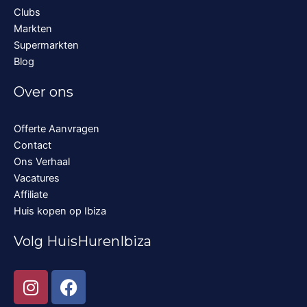
Clubs
Markten
Supermarkten
Blog
Over ons
Offerte Aanvragen
Contact
Ons Verhaal
Vacatures
Affiliate
Huis kopen op Ibiza
Volg HuisHurenIbiza
I
F
n
a