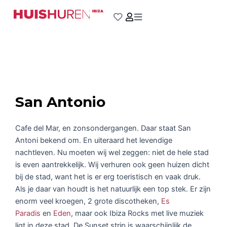
Ga
naar
de
inhoud
San Antonio
Cafe del Mar, en zonsondergangen. Daar staat San
Antoni bekend om. En uiteraard het levendige
nachtleven. Nu moeten wij wel zeggen: niet de hele stad
is even aantrekkelijk. Wij verhuren ook geen huizen dicht
bij de stad, want het is er erg toeristisch en vaak druk.
Als je daar van houdt is het natuurlijk een top stek. Er zijn
enorm veel kroegen, 2 grote discotheken,
Es
Paradis
en
Eden
, maar ook Ibiza Rocks met live muziek
ligt in deze stad. De Sunset strip is waarschijnlijk de