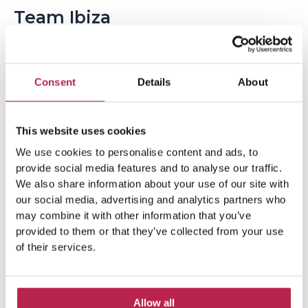
Team Ibiza
Consent
Details
About
This website uses cookies
We use cookies to personalise content and ads, to
provide social media features and to analyse our traffic.
We also share information about your use of our site with
our social media, advertising and analytics partners who
Populaire Onderwerpen
may combine it with other information that you’ve
provided to them or that they’ve collected from your use
of their services.
Atlantis
(5)
Atlantis Ibiza
(6)
autoverhuur Ibiza
(14)
Atlantis Sa Pedra
(5)
Allow all