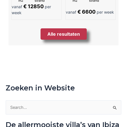
m2
strand
m2
strand
€ 12850
vanaf
per
€ 6600
vanaf
per week
week
Alle resultaten
Zoeken in Website
Z
o
De allermooiste villa’s van Ibiza
e