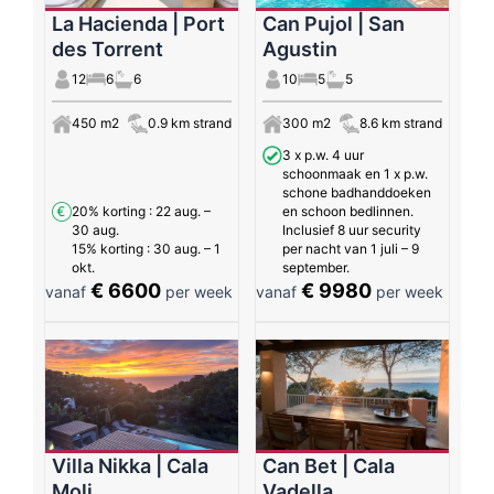
La Hacienda | Port
Can Pujol | San
des Torrent
Agustin
12
6
6
10
5
5
450 m2
0.9 km strand
300 m2
8.6 km strand
3 x p.w. 4 uur
schoonmaak en 1 x p.w.
schone badhanddoeken
20% korting
: 22 aug. –
en schoon bedlinnen.
30 aug.
Inclusief 8 uur security
15% korting
: 30 aug. – 1
per nacht van 1 juli – 9
okt.
september.
€ 6600
€ 9980
vanaf
per week
vanaf
per week
Villa Nikka | Cala
Can Bet | Cala
Moli
Vadella