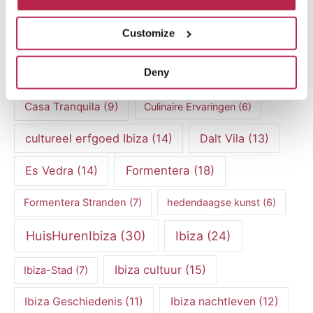
Bootverhuur Ibiza
(13)
Cala Benirras
(5)
Customize
Cala d'Hort
(11)
Cala Salada
(7)
Deny
Cala Vadella
(5)
Can Caus
(5)
Casa Tranquila
(9)
Culinaire Ervaringen
(6)
cultureel erfgoed Ibiza
(14)
Dalt Vila
(13)
Es Vedra
(14)
Formentera
(18)
Formentera Stranden
(7)
hedendaagse kunst
(6)
HuisHurenIbiza
(30)
Ibiza
(24)
Ibiza cultuur
(15)
Ibiza-Stad
(7)
Ibiza Geschiedenis
(11)
Ibiza nachtleven
(12)