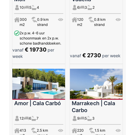
10
5
4
6
3
2
300
0.9 km
120
0.8 km
m2
strand
m2
strand
2x p.w. 4-6 uur
schoonmaak en 2x p.w.
schone badhanddoeken.
€ 19730
vanaf
per
€ 2730
vanaf
per week
week
Amor | Cala Carbó
Marrakech | Cala
Carbo
12
6
7
9
5
3
413
2.5 km
220
1.5 km