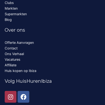
Clubs
Markten
Supermarkten
Blog
Over ons
Offerte Aanvragen
Contact
Ons Verhaal
Vacatures
Affiliate
Huis kopen op Ibiza
Volg HuisHurenIbiza
I
F
n
a