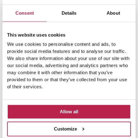
Consent
Details
About
Regio Santa Eulalia
This website uses cookies
We use cookies to personalise content and ads, to
In het
W Hotel
zijn twee verschillende dagpassen
provide social media features and to analyse our traffic.
beschikbaar.
We also share information about your use of our site with
our social media, advertising and analytics partners who
Wet Deck: €100 per persoon (inclusief €80 credit voor
may combine it with other information that you’ve
eten en drinken)
provided to them or that they’ve collected from your use
Glow: €120 per persoon (inclusief €100 credit voor eten
of their services.
en drinken)
Om te boeken, contacteer wd.wibiza@whotels.com of
Allow all
reservations.wibiza@whotels.com.
Customize