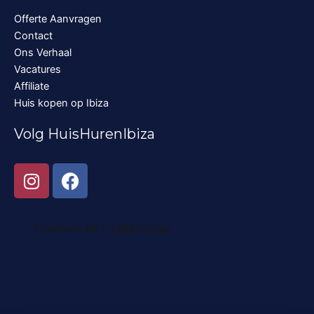
Offerte Aanvragen
Contact
Ons Verhaal
Vacatures
Affiliate
Huis kopen op Ibiza
Volg HuisHurenIbiza
I
F
n
a
s
c
t
e
a
b
g
o
r
o
a
k
m