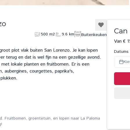
zo
Can 
500 m2
9.6 km
Buitenkeuken
Van € 1
groot plot vlak buiten San Lorenzo. Je kan lopen
Datums
r terug en dat is wel fijn na een gezellige avond.
Kie
n met lokale planten en fruitbomen. Er is een
, aubergines, courgettes, paprika's,
 plukken.
nd. Fruitbomen, groentetuin, en lopen naar La Paloma
g!