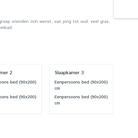
groep vrienden zich wenst, van jong tot oud: veel gras,
wembad.
amer
2
Slaapkamer
3
oons bed
(90x200)
Eenpersoons bed
(90x200)
cm
oons bed
(90x200)
Eenpersoons bed
(90x200)
cm