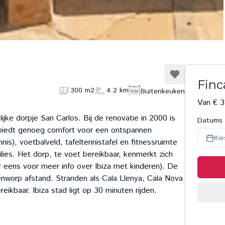
Finc
300 m2
4.2 km
Buitenkeuken
Van € 3
ijke dorpje San Carlos. Bij de renovatie in 2000 is
Datums
 biedt genoeg comfort voor een ontspannen
Kie
is), voetbalveld, tafeltennistafel en fitnessruimte
ilies. Het dorp, te voet bereikbaar, kenmerkt zich
ier eens voor meer info over Ibiza met kinderen). De
enworp afstand. Stranden als Cala Llenya, Cala Nova
eikbaar. Ibiza stad ligt op 30 minuten rijden.