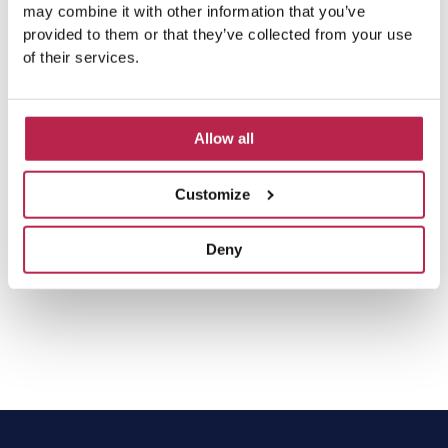
may combine it with other information that you’ve
provided to them or that they’ve collected from your use
Taxi San José: (0034) 971 800080
of their services.
Taxi San Antonio: (0034) 971 343764 / (0034)
971340074
Allow all
Taxi Santa Eulalia: (0034) 971 333333 / (0034)
971333033
Customize
Taxi Sant Juan: (0034) 971 333333
Deny