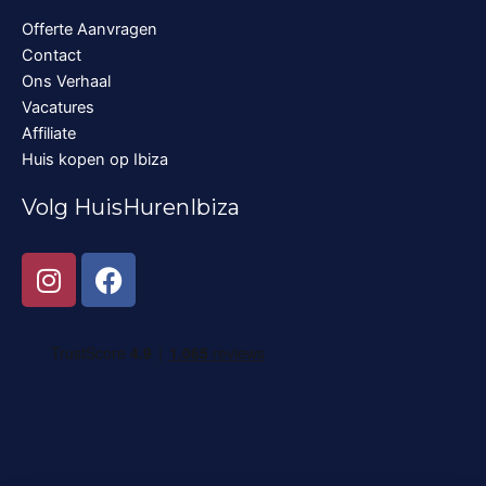
Offerte Aanvragen
Contact
Ons Verhaal
Vacatures
Affiliate
Huis kopen op Ibiza
Volg HuisHurenIbiza
I
F
n
a
s
c
t
e
a
b
g
o
r
o
a
k
m