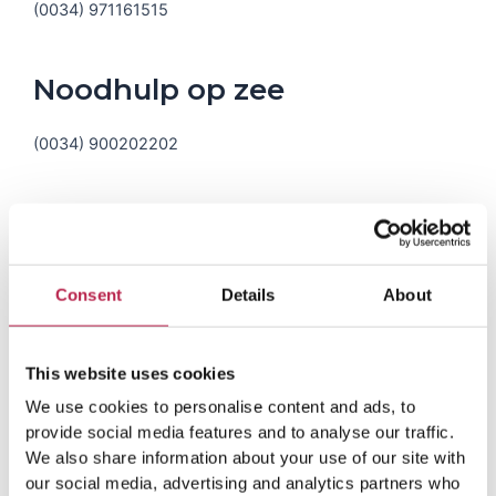
(0034) 971161515
Noodhulp op zee
(0034) 900202202
Taxi
Op Ibiza is de instapprijs voor een taxi € 3 en vervolgens
Consent
Details
About
€ 0,90 per km. ‘s Avonds bedraagt de prijs per km €
1,05. Een extra toeslag van € 1,50 geldt voor
halen/brengen op de luchthaven en zeehaven, een
This website uses cookies
telefonische reservering kost € 4,10, honden € 3,
We use cookies to personalise content and ads, to
bagage € 0,40 per stuk en wachttijd bedraagt € 16 à €
provide social media features and to analyse our traffic.
18 per uur.
We also share information about your use of our site with
our social media, advertising and analytics partners who
Taxi Ibiza-stad: (0034) 971 398483