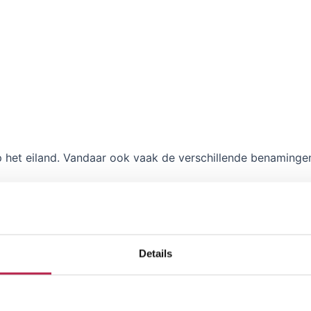
het eiland. Vandaar ook vaak de verschillende benamingen
eit. Op sommige plekken is het wel een beetje kronkelig en 
Details
es neemt (aanrader), zult u te maken krijgen met onverhar
 overheen maar voor de kleinere auto kan dat wel eens last
 vertrekken is aan te raden.