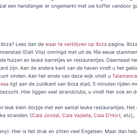
s zal een handlanger er ongemerkt met uw koffer vandoor g
p Ibiza? Lees dan de
waar te verblijven op Ibiza
pagina. Ibiz
 binnenstad (Dalt Vila) omringd met uit de 16e eeuw stamme
e huizen en leuke barretjes en restaurantjes. Daarnaast her
ard zijn. Aan de andere kant van de haven vindt u het gebi
unt vinden. Aan het einde van deze wijk vindt u
Talamanca
ossa
ligt aan de zuidkant van Ibiza stad, 5 minuten rijden m
bezocht. Hier liggen veel strandclubs, u vindt hier ook en 
 leuk klein dorpje met een aantal leuke restaurantjes. Het 
uke stranden. (
Cala Jondal
,
Cala Vadella
,
Cala D’Hort
, etc),.
ny): Hier is het druk en zitten veel Engelsen. Maar dan he