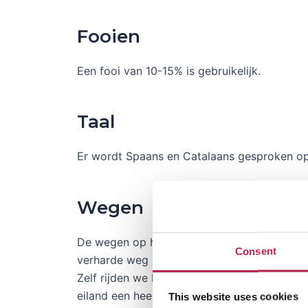
Fooien
Een fooi van 10-15% is gebruikelijk.
Taal
Er wordt Spaans en Catalaans gesproken op 
Wegen
De wegen op het eiland zijn van prima kwalit
Consent
verharde weg afgaat en de leuke zijweggetj
Zelf rijden we hier met onze Eend met gemak
eiland een heel stuk drukker is, en dat vroeg
This website uses cookies