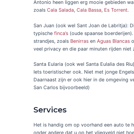
Antonio heen liggen erg mooie gebieden waar
zoals
Cala Salada
,
Cala Bassa
,
Es Torrent
.
San Juan (ook wel Sant Joan de Labritja): Dit
typische
finca’s
(oude spaanse boerderijen). H
strandjes, zoals
Benirras
en
Aguas Blancas
o
veel privacy en die paar minuten rijden niet
Santa Eularia (ook wel Santa Eulalia des Riu)
Iets toeristischer ook. Niet met jonge Engel
Daarnaast zijn er ook hier in de omgeving ve
San Carlos bijvoorbeeld)
Services
Het is handig om op voorhand een auto te h
onder andere dat u op het vliegveld niet ho