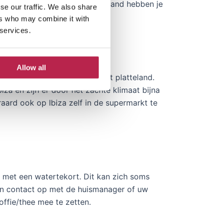
s dan je gewend bent in Nederland hebben je
se our traffic. We also share
ers who may combine it with
 services.
t:
Allow all
 midden in de natuur of op het platteland.
za en zijn er door het zachte klimaat bijna
aard ook op Ibiza zelf in de supermarkt te
en met een watertekort. Dit kan zich soms
 dan contact op met de huismanager of uw
offie/thee mee te zetten.