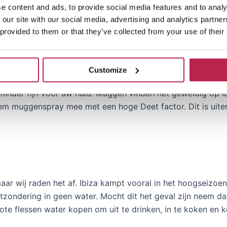
ouden dat de wegen spekglad zijn na een regen bui. Ander
e content and ads, to provide social media features and to analy
 alert ook op uw voor- en achterligger!
 our site with our social media, advertising and analytics partn
 provided to them or that they’ve collected from your use of their
e te houden als u naar Ibiza reis
Customize
n Nederland, maar soms wel hardnekkiger. Veel huizen staan
minder fijn voor uw huid. Muggen vinden het geweldig op Ibi
eem muggenspray mee met een hoge Deet factor. Dit is uiter
 maar wij raden het af. Ibiza kampt vooral in het hoogseizo
uitzondering in geen water. Mocht dit het geval zijn neem
ote flessen water kopen om uit te drinken, in te koken en k