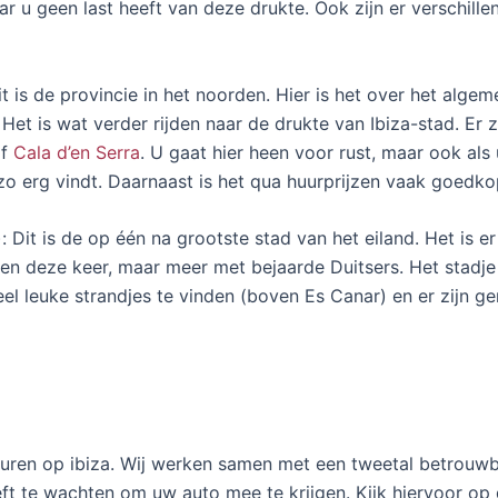
 u geen last heeft van deze drukte. Ook zijn er verschill
 is de provincie in het noorden. Hier is het over het algeme
et is wat verder rijden naar de drukte van Ibiza-stad. Er z
f
Cala d’en Serra
. U gaat hier heen voor rust, maar ook als
 zo erg vindt. Daarnaast is het qua huurprijzen vaak goedko
: Dit is de op één na grootste stad van het eiland. Het is e
sen deze keer, maar meer met bejaarde Duitsers. Het stadje 
el leuke strandjes te vinden (boven Es Canar) en er zijn ge
uren op ibiza. Wij werken samen met een tweetal betrouwb
eft te wachten om uw auto mee te krijgen. Kijk hiervoor op