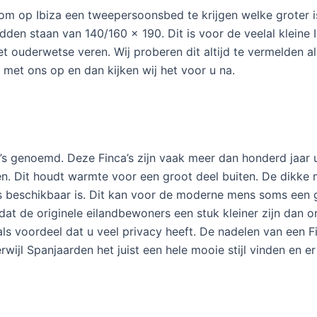
, om op Ibiza een tweepersoonsbed te krijgen welke grote
en staan van 140/160 x 190. Dit is voor de veelal kleine 
et ouderwetse veren. Wij proberen dit altijd te vermelden 
 met ons op en dan kijken wij het voor u na.
’s genoemd. Deze Finca’s zijn vaak meer dan honderd jaar ui
en. Dit houdt warmte voor een groot deel buiten. De dikke
huis beschikbaar is. Dit kan voor de moderne mens soms een
dat de originele eilandbewoners een stuk kleiner zijn dan o
ls voordeel dat u veel privacy heeft. De nadelen van een Fin
ijl Spanjaarden het juist een hele mooie stijl vinden en er 