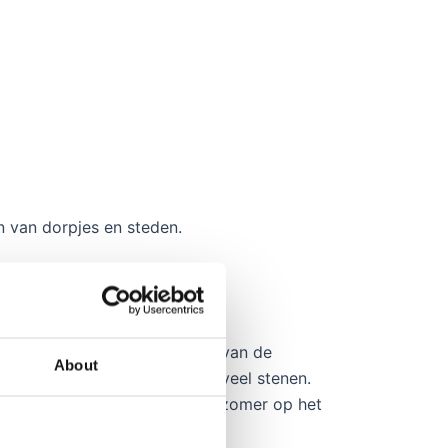
 van dorpjes en steden.
zijn er heuvels. Als u echter van de
About
de smalle zandweggetjes met veel stenen.
ig zijn. Let op dat het in de zomer op het