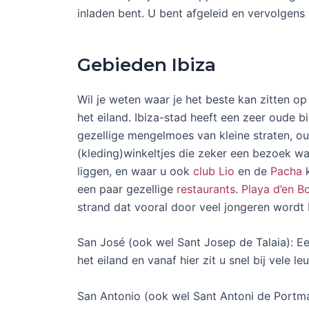
inladen bent. U bent afgeleid en vervolgen
Gebieden Ibiza
Wil je weten waar je het beste kan zitten o
het eiland. Ibiza-stad heeft een zeer oude
gezellige mengelmoes van kleine straten, oud
(kleding)winkeltjes die zeker een bezoek wa
liggen, en waar u ook
club Lio
en de
Pacha
k
een paar gezellige
restaurants
.
Playa d’en B
strand dat vooral door veel jongeren wordt 
San José (ook wel Sant Josep de Talaia): Een
het eiland en vanaf hier zit u snel bij vele le
San Antonio (ook wel Sant Antoni de Portma