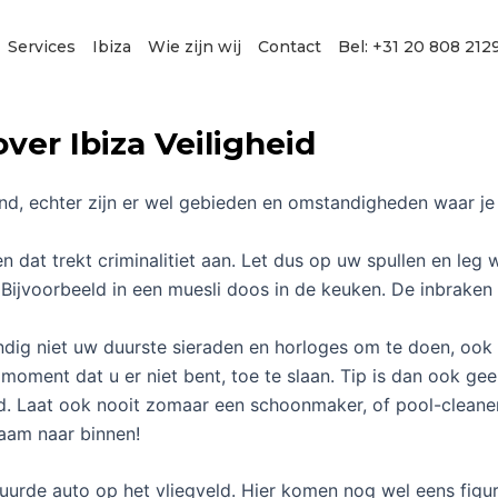
Services
Ibiza
Wie zijn wij
Contact
Bel: +31 20 808 212
ver Ibiza Veiligheid
land, echter zijn er wel gebieden en omstandigheden waar 
 dat trekt criminalitiet aan. Let dus op uw spullen en leg w
Bijvoorbeeld in een muesli doos in de keuken. De inbraken z
andig niet uw duurste sieraden en horloges om te doen, oo
oment dat u er niet bent, toe te slaan. Tip is dan ook geen
ed. Laat ook nooit zomaar een schoonmaker, of pool-cleane
aam naar binnen!
uurde auto op het vliegveld. Hier komen nog wel eens figur