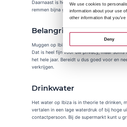
Daarnaast is het goed er rekening mee te h
We use cookies to personalis
remmen bijna geen grip op de weg, dus wees
information about your use of
other information that you’ve
Belangrijk om rekening me
Deny
Muggen op Ibiza zijn niet heel anders dan i
Dat is heel fijn voor uw privacy, maar soms 
het hele jaar. Bereidt u dus goed voor en n
verkrijgen.
Drinkwater
Het water op Ibiza is in theorie te drinken,
vertalen in een lage waterdruk of bij hoge 
contactpersoon. Bij de supermarkt kunt u gr