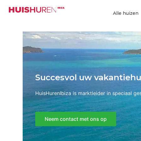
Ga
naar
Alle huizen
de
inhoud
Succesvol uw vakantiehui
HuisHurenIbiza is marktleider in speciaal g
Neem contact met ons op