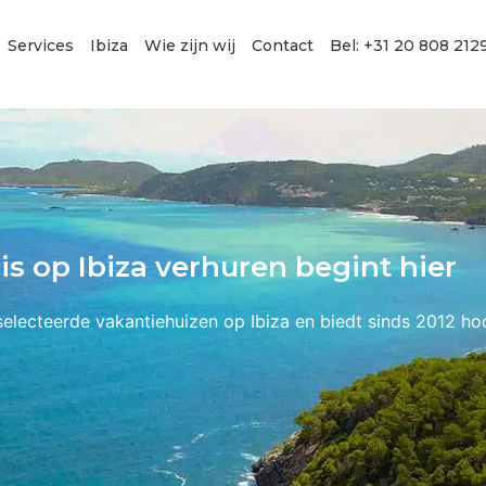
Services
Ibiza
Wie zijn wij
Contact
Bel: +31 20 808 212
s op Ibiza verhuren begint hier
eselecteerde vakantiehuizen op Ibiza en biedt sinds 2012 ho