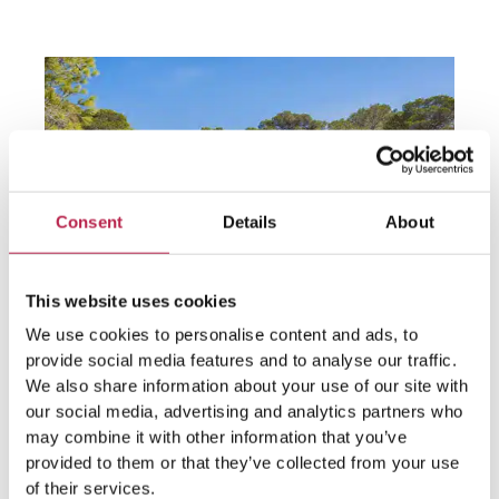
Consent
Details
About
This website uses cookies
We use cookies to personalise content and ads, to
7. Cala Gracioneta
provide social media features and to analyse our traffic.
We also share information about your use of our site with
our social media, advertising and analytics partners who
may combine it with other information that you’ve
Cala Gracioneta is een verscholen strandje waar je
provided to them or that they’ve collected from your use
letterlijk via de achterdeur binnenkomt. De achterdeur
of their services.
in dit geval van
restaurant Chiringuito
. Cala