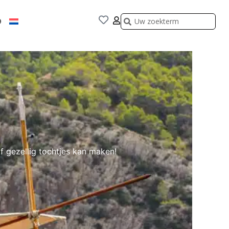
Zoeken
Zoeken
9
f gezellig tochtjes kan maken!