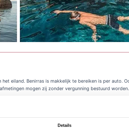
an het eiland. Benirras is makkelijk te bereiken is per auto
 afmetingen mogen zij zonder vergunning bestuurd worden.
ige dag word.
hele dag of halve dag varen. Tijdens het hoogseizoen, juli 
Details