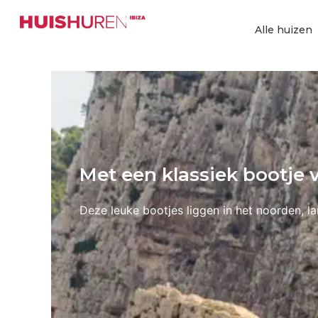
Ga
naar
Alle huizen
de
inhoud
Met een klassiek bootje 
Deze leuke bootjes liggen in het noorden, l