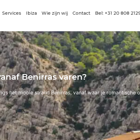
Services
Ibiza
Wie zijn wij
Contact
Bel: +31 20 808 212
vanaf Benirras varen?
angs het mooie strand Benirras, vanaf waar je romantische o