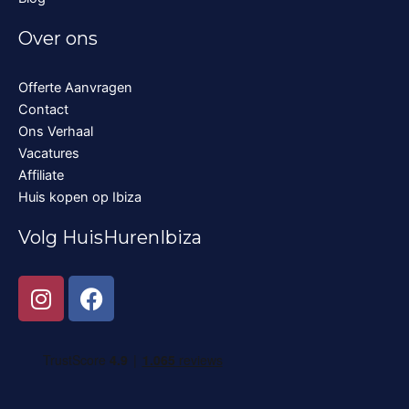
Over ons
Offerte Aanvragen
Contact
Ons Verhaal
Vacatures
Affiliate
Huis kopen op Ibiza
Volg HuisHurenIbiza
I
F
n
a
s
c
t
e
a
b
g
o