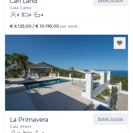
Can Land
Bekijk locatie
Cala Carbo
8
4
4
€ 6.125,00
/
€ 10.195,00
per week
La Primavera
Bekijk locatie
Cala d'Hort