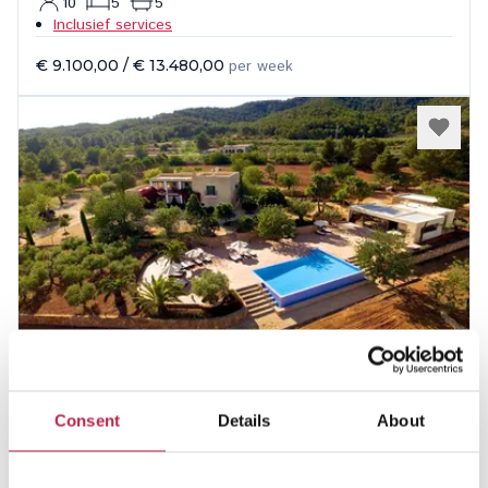
10
5
5
Inclusief services
€ 9.100,00
/
€ 13.480,00
per week
Rafa
Bekijk locatie
Consent
Details
About
Santa Eularia
12
8
10
Inclusief services