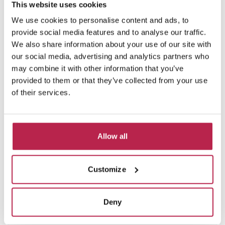
This website uses cookies
€ 12.110,00
/
€ 22.460,00
per week
We use cookies to personalise content and ads, to
provide social media features and to analyse our traffic.
We also share information about your use of our site with
our social media, advertising and analytics partners who
may combine it with other information that you’ve
provided to them or that they’ve collected from your use
Private collectie
of their services.
vanaf €2750 per week
Omdat we een uitgebreide netwerk hebben gebouwd
in de laatste 10 jaar, hebben we een aantal huizen
dat we niet online kunnen plaatsen, per de eigenaars
Allow all
aanvraag. Als je interesse hebt in een van deze
huizen, neem dan contact op met ons.
Bekijk private collectie
Customize
Deny