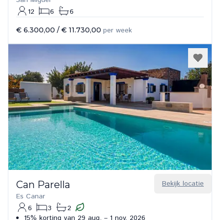
San Miguel
12
6
6
€ 6.300,00
/
€ 11.730,00
per week
Can Parella
Bekijk locatie
Es Canar
6
3
2
15% korting van 29 aug. – 1 nov. 2026