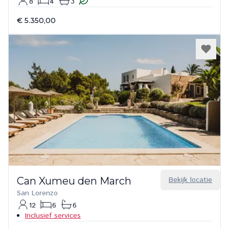
8
4
3
€ 5.350,00
Can Xumeu den March
Bekijk locatie
San Lorenzo
12
6
6
Inclusief services