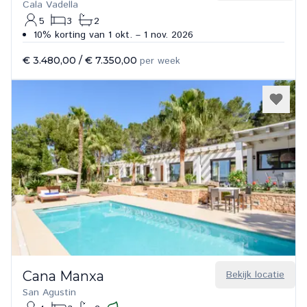
Cala Vadella
5
3
2
10% korting van 1 okt. – 1 nov. 2026
€ 3.480,00
/
€ 7.350,00
per week
Cana Manxa
Bekijk locatie
San Agustin