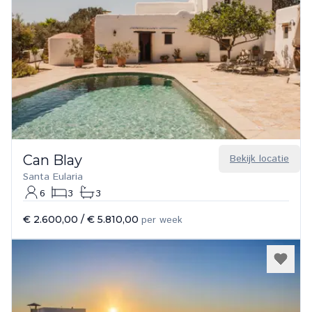
Can Blay
Bekijk locatie
Santa Eularia
6
3
3
€ 2.600,00
/
€ 5.810,00
per week