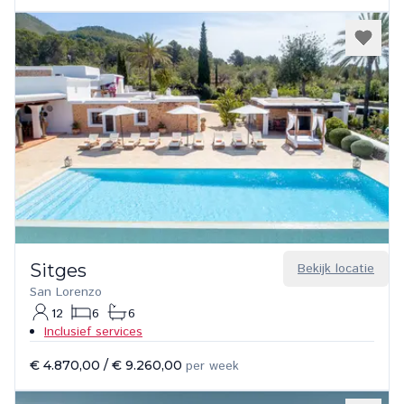
Sitges
Bekijk locatie
San Lorenzo
12
6
6
Inclusief services
€ 4.870,00
/
€ 9.260,00
per week