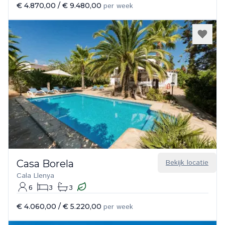
€ 4.870,00
/
€ 9.480,00
per week
Casa Borela
Bekijk locatie
Cala Llenya
6
3
3
€ 4.060,00
/
€ 5.220,00
per week