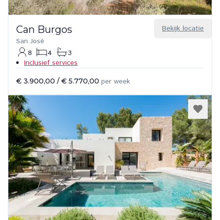
Can Burgos
Bekijk locatie
San José
8
4
3
Inclusief services
€ 3.900,00
/
€ 5.770,00
per week