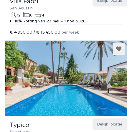
Villa Fabri
Bekijk locatie
San Agustin
12
6
4
10% korting van 23 mei – 1 nov. 2026
€ 4.950,00
/
€ 15.450,00
per week
Typico
Bekijk locatie