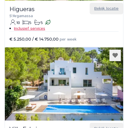
Higueras
Bekijk locatie
S'Argamassa
10
5
5
Inclusief services
€ 5.250,00
/
€ 14.750,00
per week