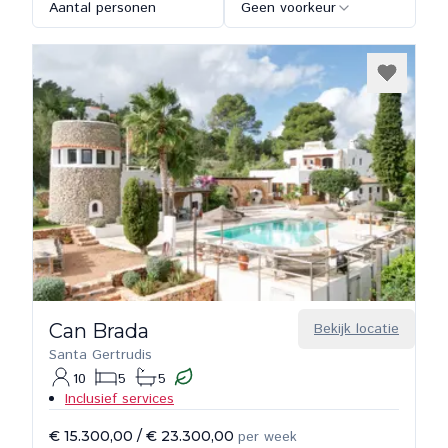
Aantal personen
Geen voorkeur
Can Brada
Bekijk locatie
Santa Gertrudis
10
5
5
Inclusief services
€ 15.300,00
/
€ 23.300,00
per week