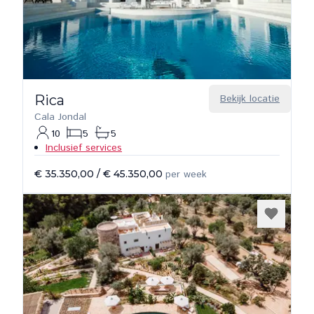
Rica
Bekijk locatie
Cala Jondal
10
5
5
Inclusief services
€ 35.350,00
/
€ 45.350,00
per week