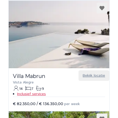
Villa Mabrun
Bekijk locatie
Vista Alegre
14
7
9
Inclusief services
€ 82.350,00
/
€ 136.350,00
per week