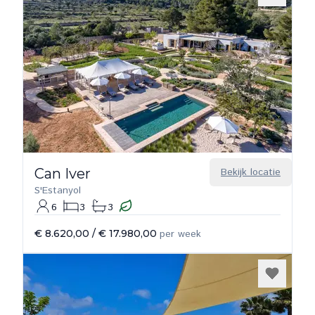
Can Iver
Bekijk locatie
S'Estanyol
6
3
3
€ 8.620,00
/
€ 17.980,00
per week