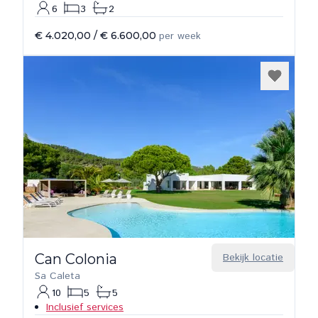
6
3
2
€ 4.020,00
/
€ 6.600,00
per week
Can Colonia
Bekijk locatie
Sa Caleta
10
5
5
Inclusief services