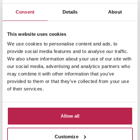
Consent
Details
About
Villa Iona
Bekijk locatie
San José
10
5
5
This website uses cookies
Inclusief services
We use cookies to personalise content and ads, to
€ 10.480,00
/
€ 28.480,00
per week
provide social media features and to analyse our traffic.
We also share information about your use of our site with
our social media, advertising and analytics partners who
may combine it with other information that you’ve
provided to them or that they’ve collected from your use
Private collectie
of their services.
vanaf €2750 per week
Omdat we een uitgebreide netwerk hebben
gebouwd in de laatste 10 jaar, hebben we een
Allow all
aantal huizen dat we niet online kunnen
plaatsen, per de eigenaars aanvraag. Als je
interesse hebt in een van deze huizen, neem
Customize
dan contact op met ons.