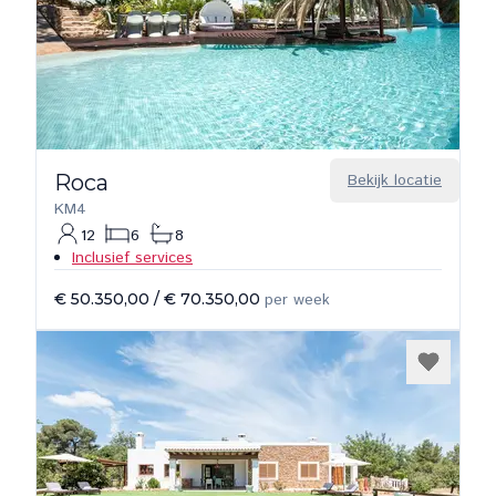
Roca
Bekijk locatie
KM4
12
6
8
Inclusief services
€ 50.350,00
/
€ 70.350,00
per week