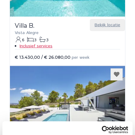
Villa B.
Bekijk locatie
Vista Alegre
6
3
3
Inclusief services
€ 13.430,00
/
€ 26.080,00
per week