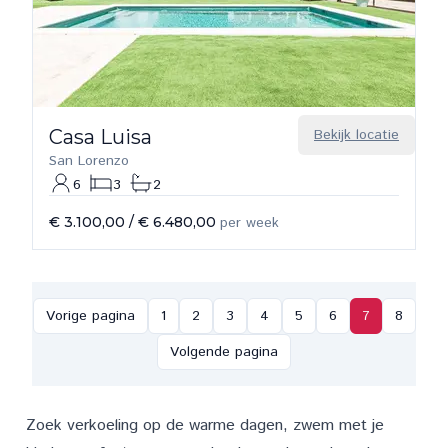
Casa Luisa
Bekijk locatie
San Lorenzo
6
3
2
€ 3.100,00
/
€ 6.480,00
per week
Vorige pagina
1
2
3
4
5
6
7
8
Volgende pagina
Zoek verkoeling op de warme dagen, zwem met je