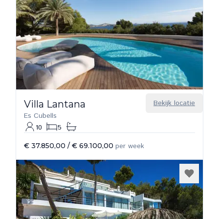
Villa Lantana
Bekijk locatie
Es Cubells
10
5
€ 37.850,00
/
€ 69.100,00
per week