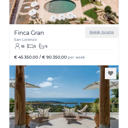
Finca Gran
Bekijk locatie
San Lorenzo
18
9
9
€ 45.350,00
/
€ 90.350,00
per week