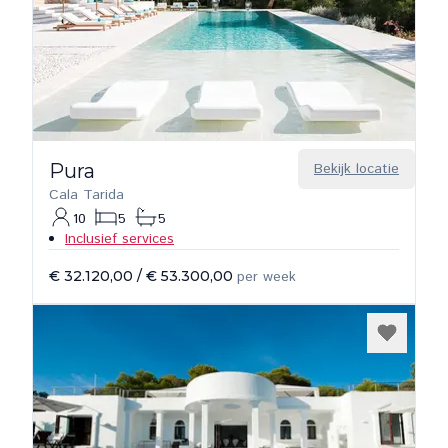
Pura
Bekijk locatie
Cala Tarida
10
5
5
Inclusief services
€ 32.120,00
/
€ 53.300,00
per week