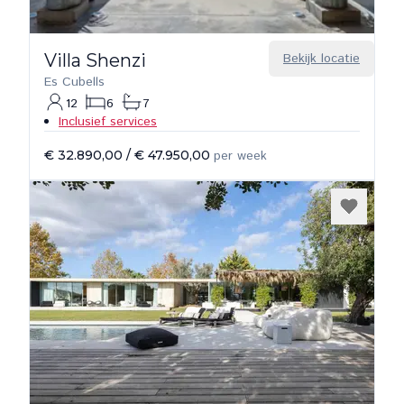
Villa Shenzi
Bekijk locatie
Es Cubells
12
6
7
Inclusief services
€ 32.890,00
/
€ 47.950,00
per week