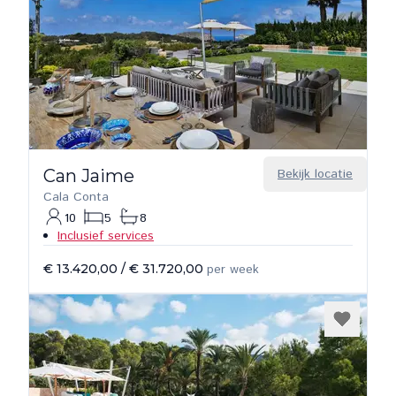
Can Jaime
Bekijk locatie
Cala Conta
10
5
8
Inclusief services
€ 13.420,00
/
€ 31.720,00
per week