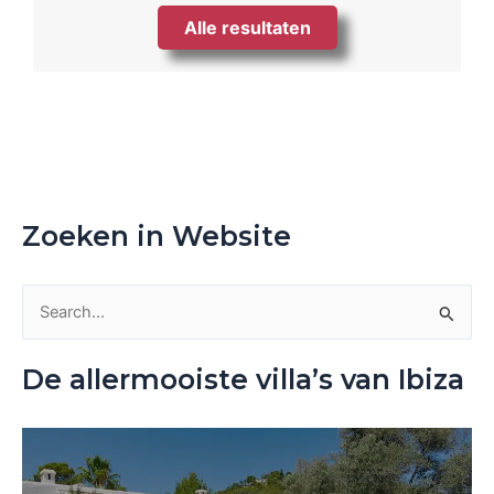
Alle resultaten
Zoeken in Website
Z
o
De allermooiste villa’s van Ibiza
e
k
n
a