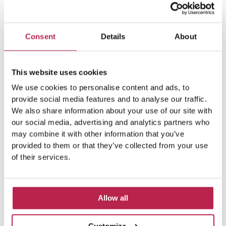
Cala Vadella
(5)
Can Caus
(5)
Casa Tranquila
(9)
Culinaire Ervaringen
(6)
Consent
Details
About
cultureel erfgoed Ibiza
(14)
Dalt Vila
(13)
This website uses cookies
Es Vedra
(14)
Formentera
(18)
We use cookies to personalise content and ads, to
Formentera Stranden
(7)
hedendaagse kunst
(6)
provide social media features and to analyse our traffic.
We also share information about your use of our site with
HuisHurenIbiza
(30)
Ibiza
(24)
our social media, advertising and analytics partners who
may combine it with other information that you’ve
provided to them or that they’ve collected from your use
Ibiza cultuur
(15)
Ibiza-Stad
(7)
of their services.
Ibiza Geschiedenis
(11)
Ibiza nachtleven
(12)
Ibiza Reisgids
(5)
Ibiza reistips
(5)
Allow all
Ibiza restaurants
(9)
Ibiza stranden
(7)
Customize