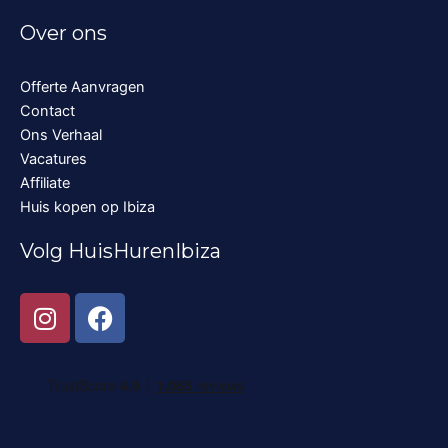
Over ons
Offerte Aanvragen
Contact
Ons Verhaal
Vacatures
Affiliate
Huis kopen op Ibiza
Volg HuisHurenIbiza
I
F
n
a
s
c
t
e
a
b
g
o