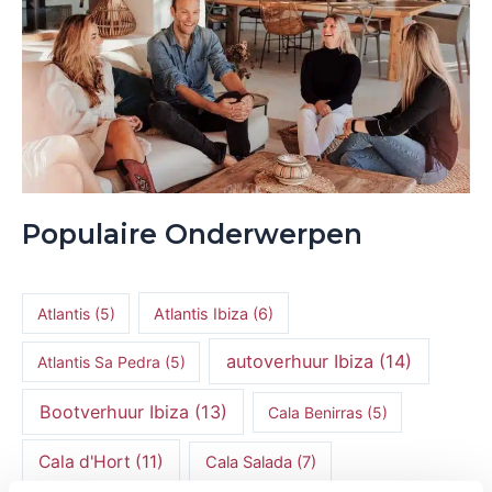
Populaire Onderwerpen
Atlantis
(5)
Atlantis Ibiza
(6)
autoverhuur Ibiza
(14)
Atlantis Sa Pedra
(5)
Bootverhuur Ibiza
(13)
Cala Benirras
(5)
Cala d'Hort
(11)
Cala Salada
(7)