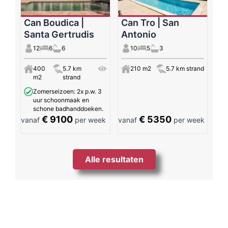
Can Boudica |
Can Tro | San
Santa Gertrudis
Antonio
12
6
6
10
5
3
400
5.7 km
210 m2
5.7 km strand
m2
strand
Zomerseizoen: 2x p.w. 3
uur schoonmaak en
schone badhanddoeken.
€ 9100
€ 5350
vanaf
per week
vanaf
per week
Alle resultaten