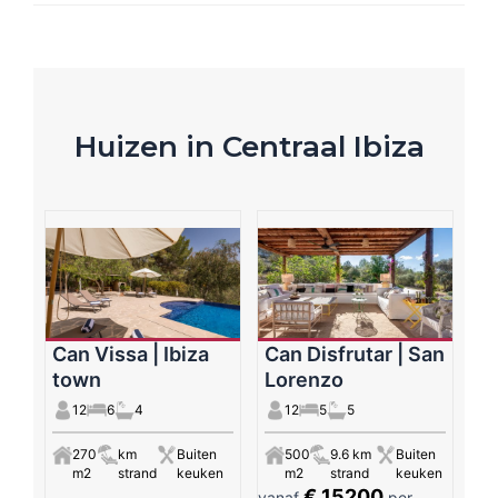
Huizen in Centraal Ibiza
Can Vissa | Ibiza
Can Disfrutar | San
town
Lorenzo
12
6
4
12
5
5
270
km
Buiten
500
9.6 km
Buiten
m2
strand
keuken
m2
strand
keuken
€ 15200
vanaf
per