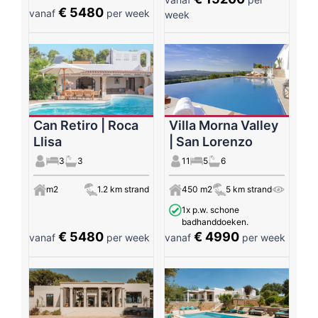
€ 5480
vanaf
per week
week
Can Retiro | Roca
Villa Morna Valley
Llisa
| San Lorenzo
3
3
11
5
6
m2
1.2 km strand
450 m2
5 km strand
1x p.w. schone
badhanddoeken.
€ 5480
€ 4990
vanaf
per week
vanaf
per week