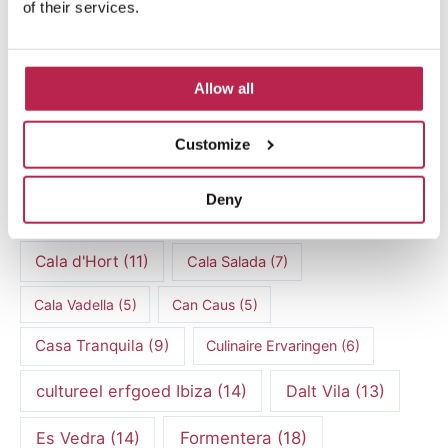
of their services.
Populaire Onderwerpen
Allow all
Atlantis
(5)
Atlantis Ibiza
(6)
Customize
autoverhuur Ibiza
(14)
Atlantis Sa Pedra
(5)
Deny
Bootverhuur Ibiza
(13)
Cala Benirras
(5)
Cala d'Hort
(11)
Cala Salada
(7)
Cala Vadella
(5)
Can Caus
(5)
Casa Tranquila
(9)
Culinaire Ervaringen
(6)
cultureel erfgoed Ibiza
(14)
Dalt Vila
(13)
Es Vedra
(14)
Formentera
(18)