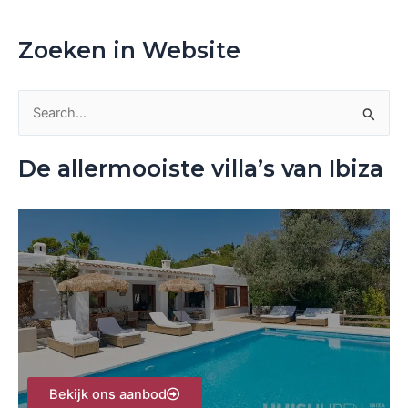
Zoeken in Website
Z
o
De allermooiste villa’s van Ibiza
e
k
n
a
a
r
:
Bekijk ons aanbod