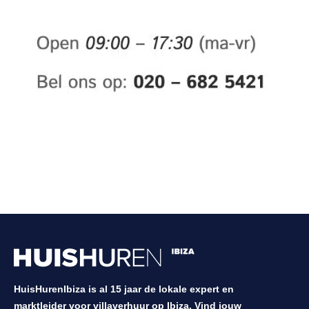
HuisHurenIbiza is al 15 jaar de lokale expert en
marktleider voor villaverhuur op Ibiza. Vind jouw