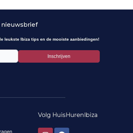
 nieuwsbrief
de leukste Ibiza tips en de mooiste aanbiedingen!
Inschrijven
Volg HuisHurenIbiza
I
F
ragen