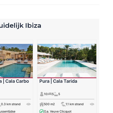
zuidelijk Ibiza
a | Cala Carbo
Pura | Cala Tarida
10
5
5
0.3 km strand
500 m2
1.1 km strand
ussentijdse
O.a. Veuve Clicquot