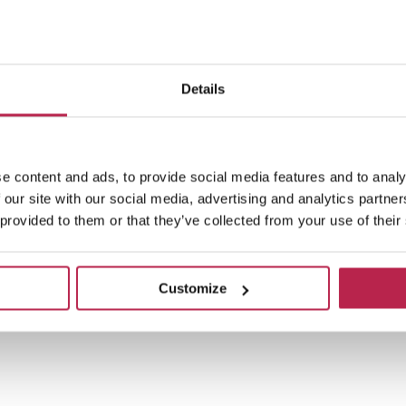
0
€ 11350
per week
vanaf
per week
Details
resultaten
e content and ads, to provide social media features and to analy
 our site with our social media, advertising and analytics partn
 provided to them or that they’ve collected from your use of their
Customize