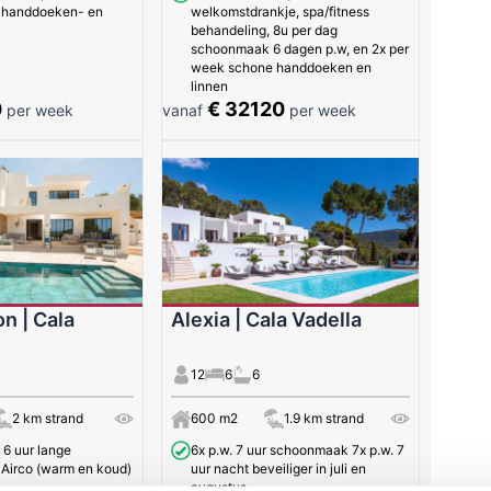
 handdoeken- en
welkomstdrankje, spa/fitness
behandeling, 8u per dag
schoonmaak 6 dagen p.w, en 2x per
week schone handdoeken en
linnen
0
€ 32120
per week
vanaf
per week
on | Cala
Alexia | Cala Vadella
12
6
6
2 km strand
600 m2
1.9 km strand
6 uur lange
6x p.w. 7 uur schoonmaak 7x p.w. 7
Airco (warm en koud)
uur nacht beveiliger in juli en
augustus