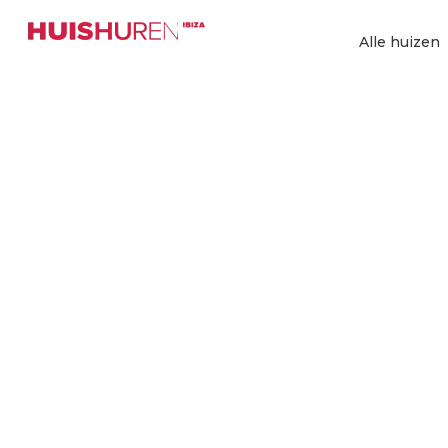
Ga
naar
Alle huizen
de
inhoud