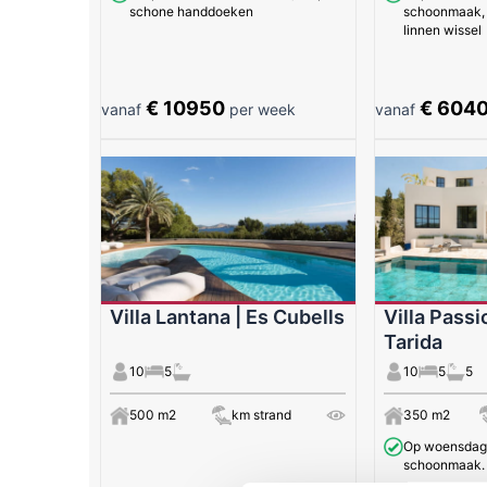
schone handdoeken
schoonmaak,
linnen wissel
€ 10950
€ 604
vanaf
per week
vanaf
Villa Lantana | Es Cubells
Villa Passi
Tarida
10
5
10
5
5
500 m2
km strand
350 m2
Op woensdag 
schoonmaak. 