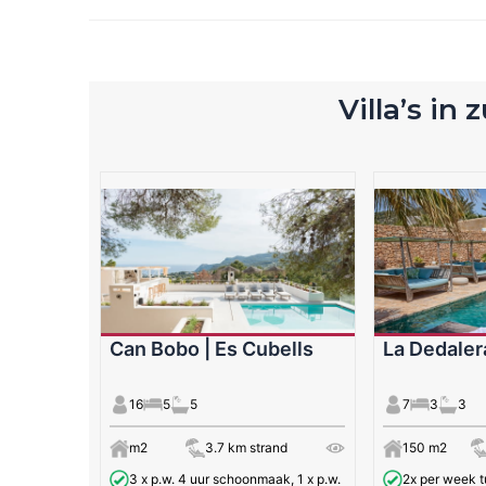
Villa’s in 
Can Bobo | Es Cubells
La Dedaler
16
5
5
7
3
3
m2
3.7 km strand
150 m2
3 x p.w. 4 uur schoonmaak, 1 x p.w.
2x per week t