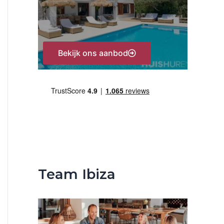
:
Bekijk ons aanbod
Team Ibiza