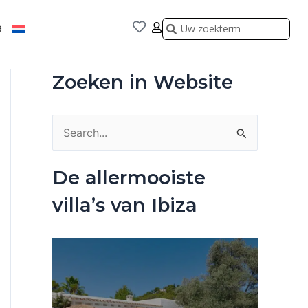
Zoeken
Zoeken
9
Zoeken in Website
Z
o
De allermooiste
e
villa’s van Ibiza
k
n
a
a
r