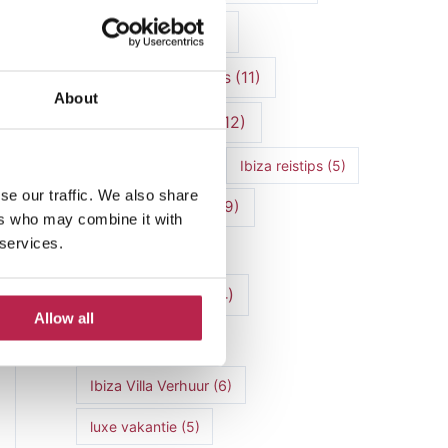
Ibiza cultuur
(15)
Ibiza Geschiedenis
(11)
About
Ibiza nachtleven
(12)
Ibiza Reisgids
(5)
Ibiza reistips
(5)
se our traffic. We also share
Ibiza restaurants
(9)
ers who may combine it with
 services.
Ibiza stranden
(7)
ibiza vakantie
(14)
Allow all
ibiza villas
(15)
Ibiza Villa Verhuur
(6)
luxe vakantie
(5)