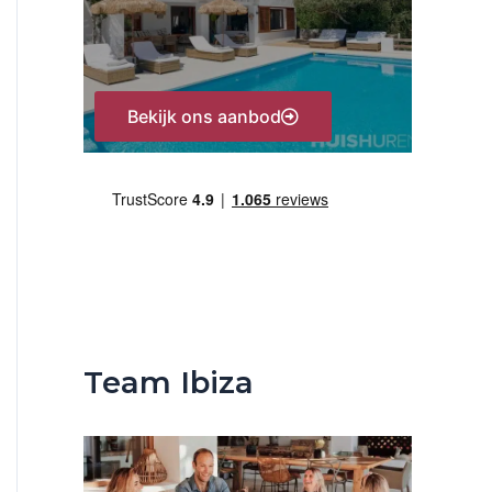
:
Bekijk ons aanbod
Team Ibiza