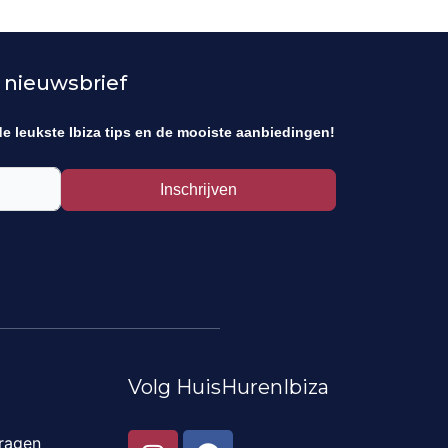
 nieuwsbrief
de leukste Ibiza tips en de mooiste aanbiedingen!
Inschrijven
Volg HuisHurenIbiza
I
F
ragen