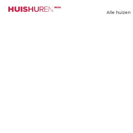
Ga
naar
Alle huizen
de
inhoud