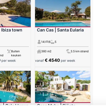
 Ibiza town
Can Cas | Santa Eularia
14
6
5
Buiten
360 m2
3.5 km strand
and
keuken
0
€ 4540
per week
vanaf
per week
 | Cala Llenya
Casa Maha | Siësta