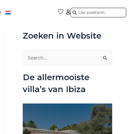
Zoeken
Zoeken
9
Zoeken in Website
Z
o
De allermooiste
e
villa’s van Ibiza
k
n
a
a
r