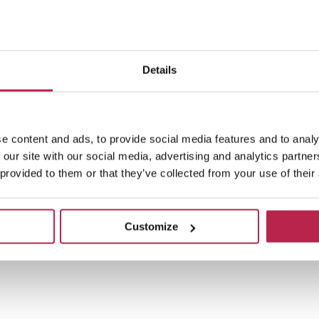
6
3
2
0.35 km strand
182
1 km
Buiten
Details
m2
strand
keuken
e content and ads, to provide social media features and to analy
0
€ 3530
 our site with our social media, advertising and analytics partn
per week
vanaf
per week
 provided to them or that they’ve collected from your use of their
resultaten
Customize