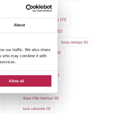
Ibiza cultuur
(15)
Ibiza Geschiedenis
(11)
About
Ibiza nachtleven
(12)
Ibiza Reisgids
(5)
Ibiza reistips
(5)
se our traffic. We also share
Ibiza restaurants
(9)
ers who may combine it with
 services.
Ibiza stranden
(7)
ibiza vakantie
(14)
Allow all
ibiza villas
(15)
Ibiza Villa Verhuur
(6)
luxe vakantie
(5)