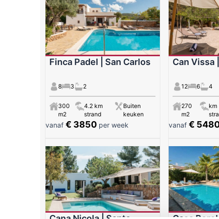
Finca Padel | San Carlos
Can Vissa |
8
3
2
12
6
4
300
4.2 km
Buiten
270
km
m2
strand
keuken
m2
str
€ 3850
€ 548
vanaf
per week
vanaf
Cana Nicola | Santa
Casa Borela