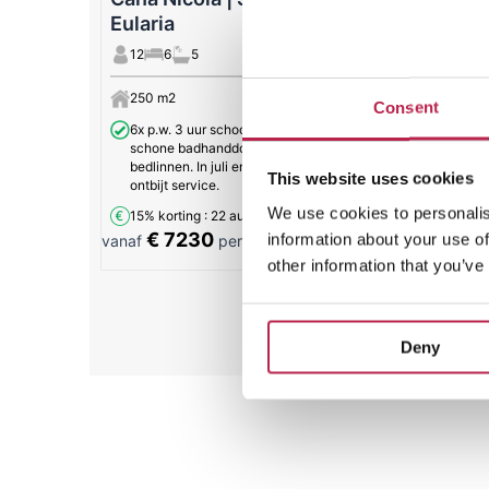
Eularia
12
6
5
6
3
3
250 m2
6.5 km strand
150 m2
Consent
6x p.w. 3 uur schoonmaak, 1x p.w.
schone badhanddoeken en
bedlinnen. In juli en augusutus
This website uses cookies
ontbijt service.
We use cookies to personalis
15% korting
: 22 aug. – 30 aug.
€ 7230
€ 406
information about your use of
vanaf
per week
vanaf
other information that you’ve
Alle 
Deny