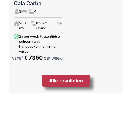
Cala Carbo
9
4
4
200
0.3 km
m2
strand
2x per week tussentijdse
schoonmaak,
handdoeken- en linnen
wissel
€ 7350
vanaf
per week
Alle resultaten