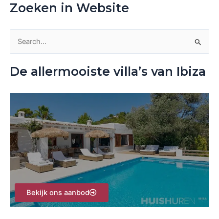
Zoeken in Website
Z
o
De allermooiste villa’s van Ibiza
e
k
n
a
a
r
:
Bekijk ons aanbod