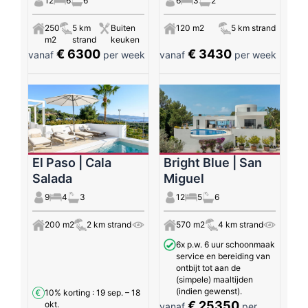
12
6
6
6
3
2
250
5 km
Buiten
120 m2
5 km strand
m2
strand
keuken
€ 6300
€ 3430
vanaf
per week
vanaf
per week
El Paso | Cala
Bright Blue | San
Salada
Miguel
9
4
3
12
5
6
200 m2
2 km strand
570 m2
4 km strand
6x p.w. 6 uur schoonmaak
service en bereiding van
ontbijt tot aan de
(simpele) maaltijden
(indien gewenst).
10% korting
: 19 sep. – 18
€ 25350
okt.
vanaf
per