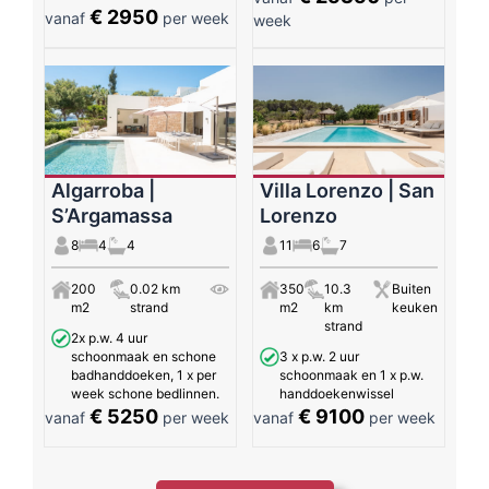
€ 2950
vanaf
per week
week
Algarroba |
Villa Lorenzo | San
S’Argamassa
Lorenzo
8
4
4
11
6
7
200
0.02 km
350
10.3
Buiten
m2
strand
m2
km
keuken
strand
2x p.w. 4 uur
schoonmaak en schone
3 x p.w. 2 uur
badhanddoeken, 1 x per
schoonmaak en 1 x p.w.
week schone bedlinnen.
handdoekenwissel
€ 5250
€ 9100
vanaf
per week
vanaf
per week