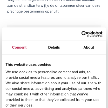
aan de strandbar terwijl je de ontspannen sfeer van deze
prachtige bestemming opsnuift.
Duik in de laatste
avonturen van onze villa
Consent
Details
About
gasten
This website uses cookies
L
e
Rianne Westerveen
We use cookies to personalise content and ads, to
e
Casa Mar
provide social media features and to analyse our traffic.
s
V
V
v
Heerlijk huis op een fijne plek!
Heerl
We also share information about your use of our site with
e
o
o
uitzi
our social media, advertising and analytics partners who
r
locat
r
l
may combine it with other information that you’ve
d
i
e
g
provided to them or that they’ve collected from your use
r
g
e
of their services.