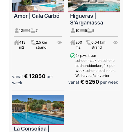
Amor | Cala Carbó
Higueras |
S'Argamassa
12
6
7
10
5
5
413
2.5 km
200
0.04 km
m2
strand
m2
strand
2x p.w. 4 uur
schoonmaak en schone
badhanddoeken, 1 x per
week schone bedlinnen.
€ 12850
We have a/c inverter
vanaf
per
€ 5250
vanaf
per week
week
La Consolida |