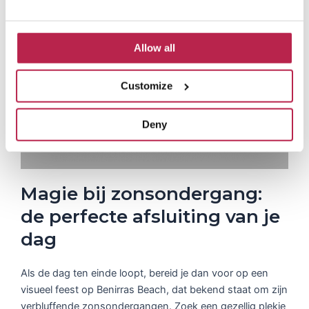
e
n
d
e
Allow all
Customize
Deny
Magie bij zonsondergang:
de perfecte afsluiting van je
dag
Als de dag ten einde loopt, bereid je dan voor op een
visueel feest op Benirras Beach, dat bekend staat om zijn
verbluffende zonsondergangen. Zoek een gezellig plekje