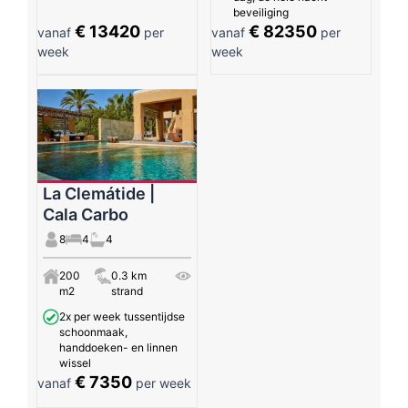
beveiliging
€ 13420
€ 82350
vanaf
per
vanaf
per
week
week
La Clemátide |
Cala Carbo
8
4
4
200
0.3 km
m2
strand
2x per week tussentijdse
schoonmaak,
handdoeken- en linnen
wissel
€ 7350
vanaf
per week