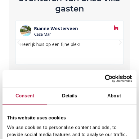
gasten
L
e
Rianne Westerveen
e
Casa Mar
s
V
V
v
Heerlijk huis op een fijne plek!
Heerl
e
o
o
uitzi
r
locat
r
l
d
i
e
g
r
g
e
e
n
d
e
Consent
Details
About
This website uses cookies
We use cookies to personalise content and ads, to
provide social media features and to analyse our traffic.