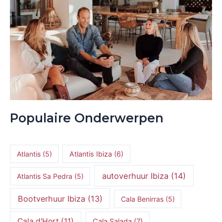
Populaire Onderwerpen
Atlantis
(5)
Atlantis Ibiza
(6)
autoverhuur Ibiza
(14)
Atlantis Sa Pedra
(5)
Bootverhuur Ibiza
(13)
Cala Benirras
(5)
Cala d'Hort
(11)
Cala Salada
(7)