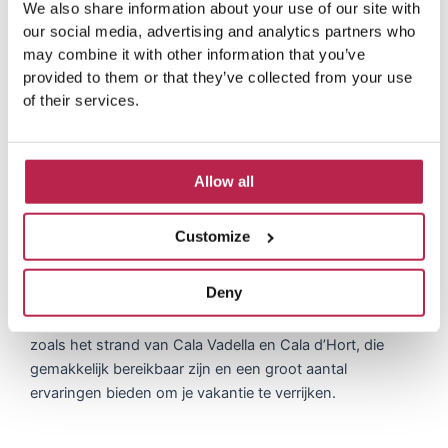
We also share information about your use of our site with
our social media, advertising and analytics partners who
may combine it with other information that you’ve
Plan je bezoek
provided to them or that they’ve collected from your use
of their services.
Begin met het plannen van je bezoek aan Cala Carbo
door de ideale data te kiezen die bij je
vakantievoorkeuren passen. Vooraf boeken wordt sterk
Allow all
aangeraden om de beste accommodaties en diensten te
krijgen. Of je nu de voorkeur geeft aan de bruisende sfeer
Customize
van de zomermaanden of de vredige ambiance van de
koudste maand, Cala Carbo biedt het hele jaar door een
Deny
onvergetelijke ervaring. Om je bezoek nog aangenamer
te maken, kun je de nabijgelegen attracties verkennen,
zoals het strand van Cala Vadella en Cala d’Hort, die
gemakkelijk bereikbaar zijn en een groot aantal
ervaringen bieden om je vakantie te verrijken.