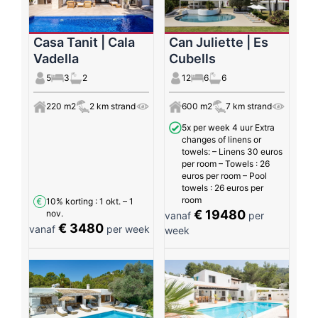
Casa Tanit | Cala
Can Juliette | Es
Vadella
Cubells
5
3
2
12
6
6
220 m2
2 km strand
600 m2
7 km strand
5x per week 4 uur Extra
changes of linens or
towels: – Linens 30 euros
per room – Towels : 26
euros per room – Pool
towels : 26 euros per
room
10% korting
: 1 okt. – 1
€ 19480
nov.
vanaf
per
€ 3480
vanaf
per week
week