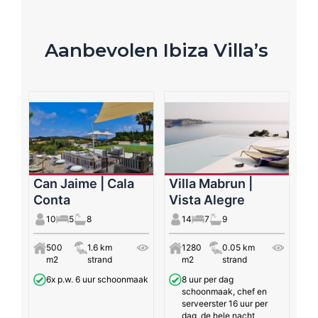
Aanbevolen Ibiza Villa’s
Can Jaime | Cala
Villa Mabrun |
Conta
Vista Alegre
10
5
8
14
7
9
500
1.6 km
1280
0.05 km
m2
strand
m2
strand
6x p.w. 6 uur schoonmaak
8 uur per dag
schoonmaak, chef en
serveerster 16 uur per
dag, de hele nacht