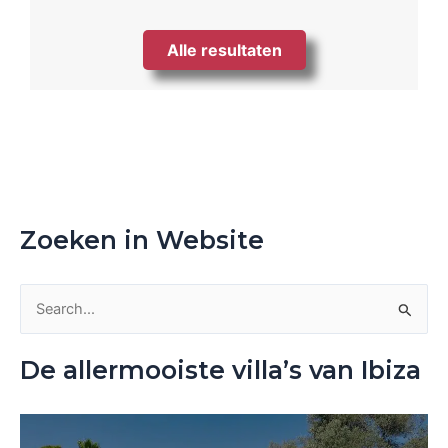
Alle resultaten
Zoeken in Website
Z
o
De allermooiste villa’s van Ibiza
e
k
n