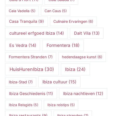
Cala Vadella
(5)
Can Caus
(5)
Casa Tranquila
(9)
Culinaire Ervaringen
(6)
cultureel erfgoed Ibiza
(14)
Dalt Vila
(13)
Es Vedra
(14)
Formentera
(18)
Formentera Stranden
(7)
hedendaagse kunst
(6)
HuisHurenIbiza
(30)
Ibiza
(24)
Ibiza cultuur
(15)
Ibiza-Stad
(7)
Ibiza Geschiedenis
(11)
Ibiza nachtleven
(12)
Ibiza Reisgids
(5)
Ibiza reistips
(5)
Ibiza restaurants
(9)
Ibiza stranden
(7)