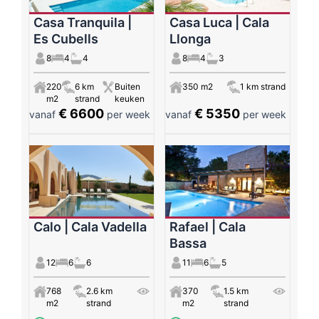
Casa Tranquila |
Casa Luca | Cala
Es Cubells
Llonga
8
4
4
8
4
3
220
6 km
Buiten
350 m2
1 km strand
m2
strand
keuken
€ 6600
€ 5350
vanaf
per week
vanaf
per week
Calo | Cala Vadella
Rafael | Cala
Bassa
12
6
6
11
6
5
768
2.6 km
370
1.5 km
m2
strand
m2
strand