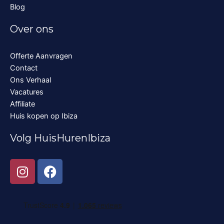
Blog
Over ons
Offerte Aanvragen
Contact
Ons Verhaal
Vacatures
Affiliate
Huis kopen op Ibiza
Volg HuisHurenIbiza
I
F
n
a
s
c
t
e
a
b