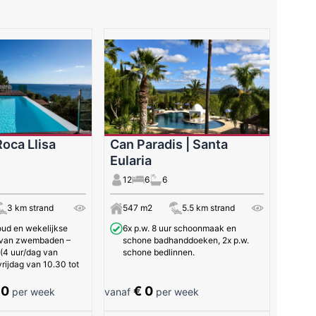
Roca Llisa
Can Paradis | Santa
Eularia
12
6
6
3 km strand
547 m2
5.5 km strand
oud en wekelijkse
6x p.w. 8 uur schoonmaak en
van zwembaden –
schone badhanddoeken, 2x p.w.
4 uur/dag van
schone bedlinnen.
rijdag van 10.30 tot
80
€ 0
per week
vanaf
per week