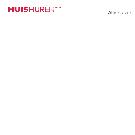
Ga
naar
Alle huizen
de
inhoud