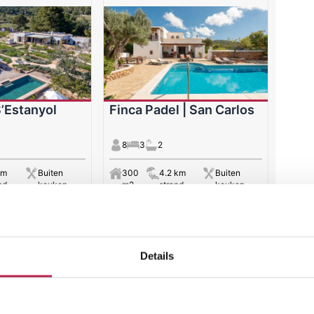
S’Estanyol
Finca Padel | San Carlos
8
3
2
km
Buiten
300
4.2 km
Buiten
nd
keuken
m2
strand
keuken
0
€ 3850
per week
vanaf
per week
resultaten
Details
e haven voor