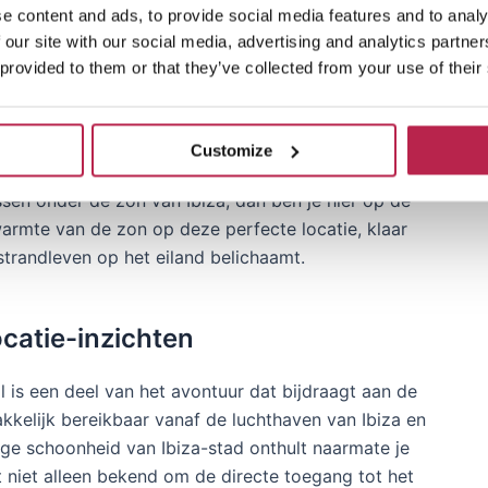
e content and ads, to provide social media features and to analy
 our site with our social media, advertising and analytics partn
 provided to them or that they’ve collected from your use of their
culaire strand van S’Estanyol, genesteld op een
perfecte vakantie-ervaring. Weg van het
oor strandliefhebbers die op zoek zijn naar een
Customize
zichten. Als je droomt van een fantastische
sen onder de zon van Ibiza, dan ben je hier op de
e warmte van de zon op deze perfecte locatie, klaar
strandleven op het eiland belichaamt.
ocatie-inzichten
 is een deel van het avontuur dat bijdraagt aan de
kkelijk bereikbaar vanaf de luchthaven van Ibiza en
tige schoonheid van Ibiza-stad onthult naarmate je
t niet alleen bekend om de directe toegang tot het