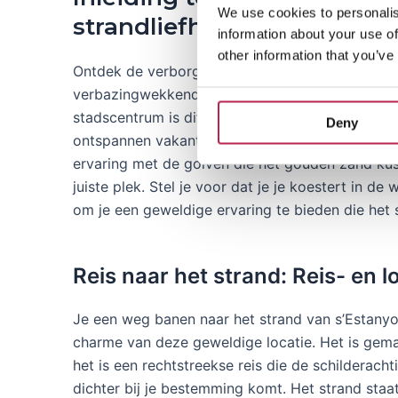
We use cookies to personalis
strandliefhebbers
information about your use of
other information that you’ve
Ontdek de verborgen parel van Ibiza, het specta
verbazingwekkende locatie en de poort naar de 
stadscentrum is dit strand een toevluchtsoord v
Deny
ontspannen vakantie te midden van prachtige uit
ervaring met de golven die het gouden zand kus
juiste plek. Stel je voor dat je je koestert in d
om je een geweldige ervaring te bieden die het 
Reis naar het strand: Reis- en l
Je een weg banen naar het strand van s’Estanyol
charme van deze geweldige locatie. Het is gema
het is een rechtstreekse reis die de schilderach
dichter bij je bestemming komt. Het strand staa