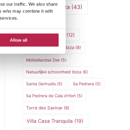
se our traffic. We also share
Luxe villa's Ibiza
(43)
ers who may combine it with
 services.
luxe villas
(13)
Luxe Villa Verhuur
(12)
Allow all
Luxe Villa Verhuur Ibiza
(8)
Middellandse Zee
(5)
Natuurlijke schoonheid Ibiza
(6)
Santa Gertrudis
(5)
Sa Pedrera
(5)
Sa Pedrera de Cala d'Hort
(5)
Torre des Savinar
(8)
Villa Casa Tranquila
(19)