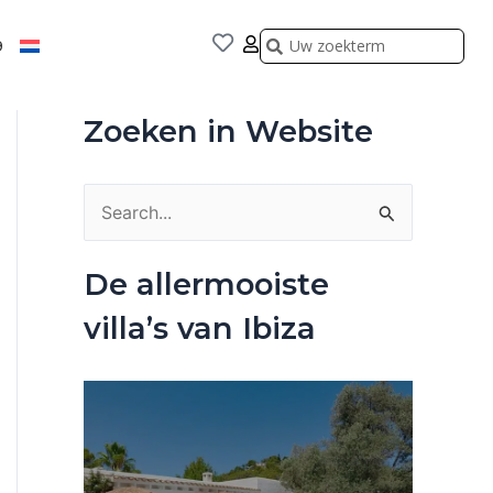
Zoeken
Zoeken
9
Zoeken in Website
Z
o
De allermooiste
e
villa’s van Ibiza
k
n
a
a
r