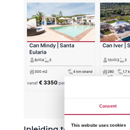
Can Mindy | Santa
Can Iver | 
Eularia
8
4
5
10
3
3
300 m2
4 km strand
280
1.7 
m2
stra
€ 3350
€ 862
vanaf
per week
vanaf
Alle 
Consent
This website uses cookies
Inleiding tot S'Estanyol: D