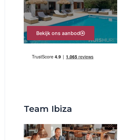
:
Bekijk ons aanbod
Team Ibiza