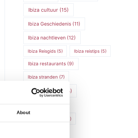
Ibiza cultuur
(15)
Ibiza Geschiedenis
(11)
Ibiza nachtleven
(12)
Ibiza Reisgids
(5)
Ibiza reistips
(5)
Ibiza restaurants
(9)
Ibiza stranden
(7)
ibiza vakantie
(14)
ibiza villas
(15)
About
Ibiza Villa Verhuur
(6)
luxe vakantie
(5)