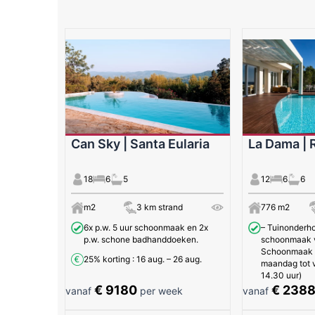
Can Sky | Santa Eularia
La Dama | 
18
6
5
12
6
6
m2
3 km strand
776 m2
6x p.w. 5 uur schoonmaak en 2x
– Tuinonderh
p.w. schone badhanddoeken.
schoonmaak 
Schoonmaak (
25% korting
: 16 aug. – 26 aug.
maandag tot v
14.30 uur)
€ 9180
€ 238
vanaf
per week
vanaf