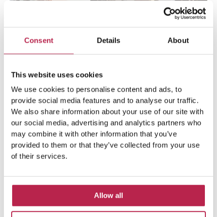
Consent
Details
About
This website uses cookies
We use cookies to personalise content and ads, to
provide social media features and to analyse our traffic.
Populaire Onderwerpen
We also share information about your use of our site with
our social media, advertising and analytics partners who
may combine it with other information that you’ve
provided to them or that they’ve collected from your use
Atlantis
(5)
Atlantis Ibiza
(6)
of their services.
autoverhuur Ibiza
(14)
Atlantis Sa Pedra
(5)
Bootverhuur Ibiza
(13)
Cala Benirras
(5)
Allow all
Cala d'Hort
(11)
Cala Salada
(7)