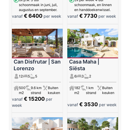
schoonmaak in juni, juli,
schoonmaak, en linnen
augustus en september.
en handdoekenwissel.
€ 6400
€ 7730
vanaf
per week
vanaf
per week
Can Disfrutar | San
Casa Maha |
Lorenzo
Siësta
12
5
5
6
3
2
500
9.6 km
Buiten
182
1 km
Buiten
m2
strand
keuken
m2
strand
keuken
€ 15200
vanaf
per
€ 3530
vanaf
per week
week