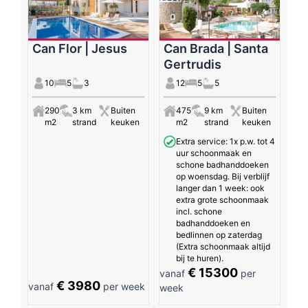
Can Flor | Jesus
Can Brada | Santa
Gertrudis
10
5
3
12
5
5
290
3 km
Buiten
475
9 km
Buiten
m2
strand
keuken
m2
strand
keuken
Extra service: 1x p.w. tot 4
uur schoonmaak en
schone badhanddoeken
op woensdag. Bij verblijf
langer dan 1 week: ook
extra grote schoonmaak
incl. schone
badhanddoeken en
bedlinnen op zaterdag
(Extra schoonmaak altijd
bij te huren).
€ 15300
vanaf
per
€ 3980
vanaf
per week
week