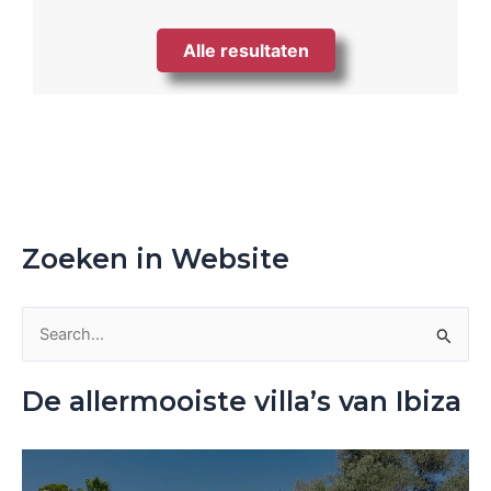
Alle resultaten
Zoeken in Website
Z
o
De allermooiste villa’s van Ibiza
e
k
n