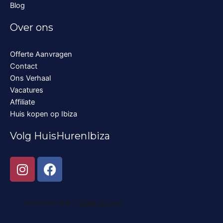
Blog
Over ons
Offerte Aanvragen
Contact
Ons Verhaal
Vacatures
Affiliate
Huis kopen op Ibiza
Volg HuisHurenIbiza
I
F
n
a
s
c
t
e
a
b