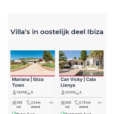
Villa’s in oostelijk deel Ibiza
Mariana | Ibiza
Can Vicky | Cala
Town
Llenya
13
6
5
10
5
5
350
2.5 km
300
0.75 km
m2
strand
m2
strand
6x p.w. 3 uur
3x per week 4 uur