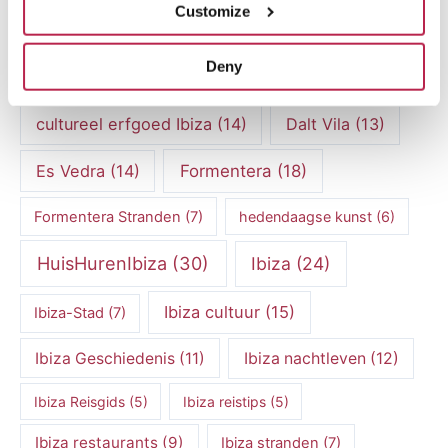
Customize
Cala Vadella
(5)
Can Caus
(5)
Deny
Casa Tranquila
(9)
Culinaire Ervaringen
(6)
cultureel erfgoed Ibiza
(14)
Dalt Vila
(13)
Es Vedra
(14)
Formentera
(18)
Formentera Stranden
(7)
hedendaagse kunst
(6)
HuisHurenIbiza
(30)
Ibiza
(24)
Ibiza cultuur
(15)
Ibiza-Stad
(7)
Ibiza Geschiedenis
(11)
Ibiza nachtleven
(12)
Ibiza Reisgids
(5)
Ibiza reistips
(5)
Ibiza restaurants
(9)
Ibiza stranden
(7)