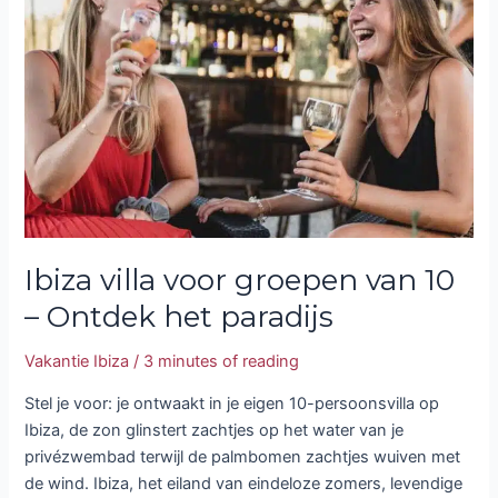
voor
groepen
van
10
–
Ontdek
het
paradijs
Ibiza villa voor groepen van 10
– Ontdek het paradijs
Vakantie Ibiza
/
3 minutes of reading
Stel je voor: je ontwaakt in je eigen 10-persoonsvilla op
Ibiza, de zon glinstert zachtjes op het water van je
privézwembad terwijl de palmbomen zachtjes wuiven met
de wind. Ibiza, het eiland van eindeloze zomers, levendige