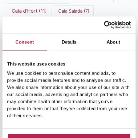
Cala d'Hort
(11)
Cala Salada
(7)
Cala Vadella
(5)
Can Caus
(5)
Casa Tranquila
(9)
Culinaire Ervaringen
(6)
Consent
Details
About
cultureel erfgoed Ibiza
(14)
Dalt Vila
(13)
This website uses cookies
Es Vedra
(14)
Formentera
(18)
We use cookies to personalise content and ads, to
Formentera Stranden
(7)
hedendaagse kunst
(6)
provide social media features and to analyse our traffic.
We also share information about your use of our site with
HuisHurenIbiza
(30)
Ibiza
(24)
our social media, advertising and analytics partners who
may combine it with other information that you’ve
Ibiza cultuur
(15)
provided to them or that they’ve collected from your use
Ibiza-Stad
(7)
of their services.
Ibiza Geschiedenis
(11)
Ibiza nachtleven
(12)
Ibiza Reisgids
(5)
Ibiza reistips
(5)