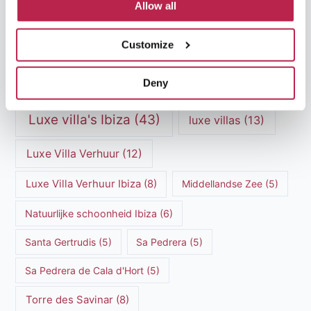
Allow all
Ibiza restaurants
(9)
Ibiza stranden
(7)
Customize
ibiza vakantie
(14)
ibiza villas
(15)
Deny
Ibiza Villa Verhuur
(6)
luxe vakantie
(5)
Luxe villa's Ibiza
(43)
luxe villas
(13)
Luxe Villa Verhuur
(12)
Luxe Villa Verhuur Ibiza
(8)
Middellandse Zee
(5)
Natuurlijke schoonheid Ibiza
(6)
Santa Gertrudis
(5)
Sa Pedrera
(5)
Sa Pedrera de Cala d'Hort
(5)
Torre des Savinar
(8)