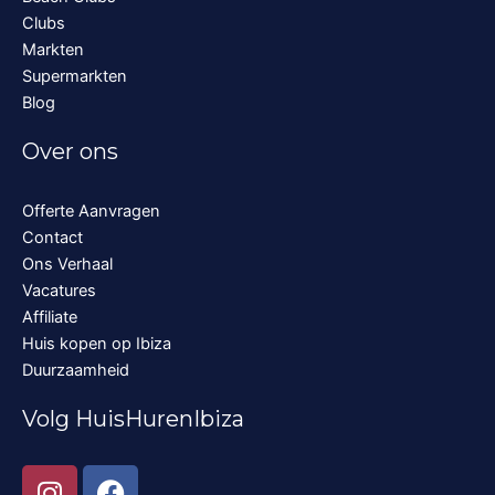
Clubs
Markten
Supermarkten
Blog
Over ons
Offerte Aanvragen
Contact
Ons Verhaal
Vacatures
Affiliate
Huis kopen op Ibiza
Duurzaamheid
Volg HuisHurenIbiza
I
F