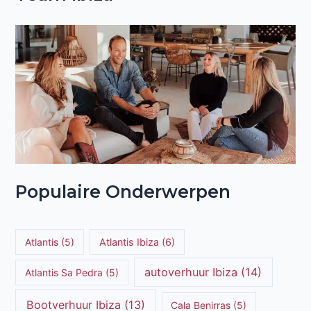
Populaire Onderwerpen
Atlantis
(5)
Atlantis Ibiza
(6)
autoverhuur Ibiza
(14)
Atlantis Sa Pedra
(5)
Bootverhuur Ibiza
(13)
Cala Benirras
(5)