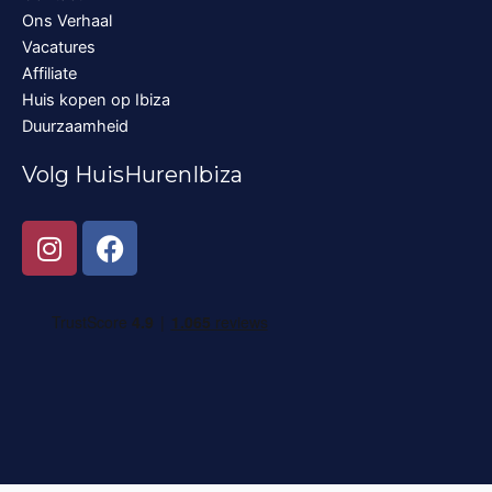
Ons Verhaal
Vacatures
Affiliate
Huis kopen op Ibiza
Duurzaamheid
Volg HuisHurenIbiza
I
F
n
a
s
c
t
e
a
b
g
o
r
o
a
k
m