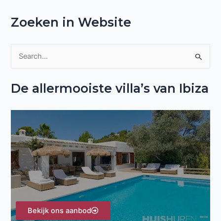
Zoeken in Website
Z
o
De allermooiste villa’s van Ibiza
e
k
n
a
a
r
:
Bekijk ons aanbod