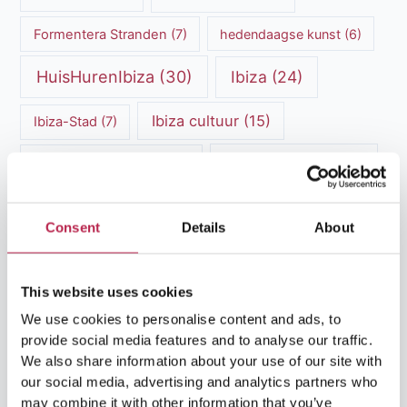
Formentera Stranden
(7)
hedendaagse kunst
(6)
HuisHurenIbiza
(30)
Ibiza
(24)
Ibiza cultuur
(15)
Ibiza-Stad
(7)
Ibiza Geschiedenis
(11)
Ibiza nachtleven
(12)
Ibiza Reisgids
(5)
Ibiza reistips
(5)
Consent
Details
About
Ibiza restaurants
(9)
Ibiza stranden
(7)
ibiza vakantie
(14)
ibiza villas
(15)
This website uses cookies
We use cookies to personalise content and ads, to
Ibiza Villa Verhuur
(6)
luxe vakantie
(5)
provide social media features and to analyse our traffic.
Luxe villa's Ibiza
(43)
We also share information about your use of our site with
luxe villas
(13)
our social media, advertising and analytics partners who
may combine it with other information that you’ve